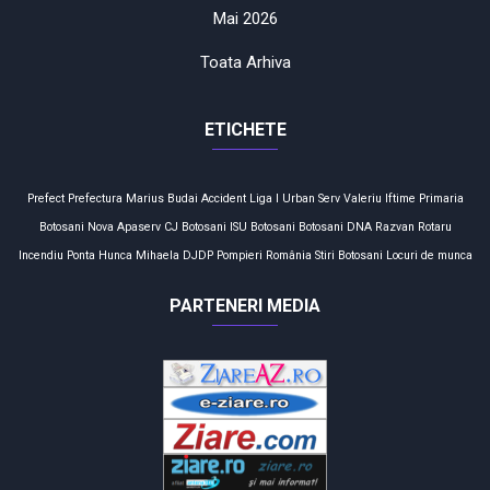
Mai 2026
Toata Arhiva
ETICHETE
Prefect
Prefectura
Marius Budai
Accident
Liga I
Urban Serv
Valeriu Iftime
Primaria
Botosani
Nova Apaserv
CJ Botosani
ISU Botosani
Botosani
DNA
Razvan Rotaru
Incendiu
Ponta
Hunca Mihaela
DJDP
Pompieri
România
Stiri Botosani
Locuri de munca
PARTENERI MEDIA