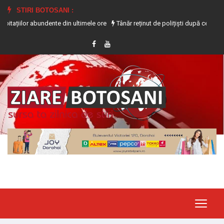
STIRI BOTOSANI :
r abundente din ultimele ore
Tânăr reținut de polițiști după ce i-a furat telef