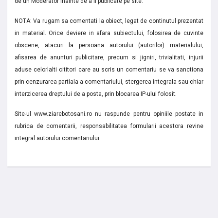
de un Moderator inainte de a fi publicate pe site.
NOTA: Va rugam sa comentati la obiect, legat de continutul prezentat
in material. Orice deviere in afara subiectului, folosirea de cuvinte
obscene, atacuri la persoana autorului (autorilor) materialului,
afisarea de anunturi publicitare, precum si jigniri, trivialitati, injurii
aduse celorlalti cititori care au scris un comentariu se va sanctiona
prin cenzurarea partiala a comentariului, stergerea integrala sau chiar
interzicerea dreptului de a posta, prin blocarea IP-ului folosit.
Site-ul www.ziarebotosani.ro nu raspunde pentru opiniile postate in
rubrica de comentarii, responsabilitatea formularii acestora revine
integral autorului comentariului.