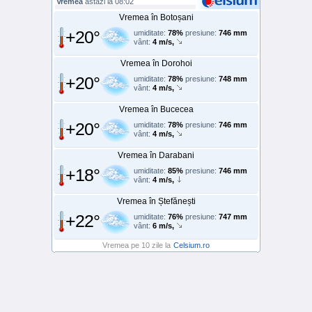
Vremea
astăzi la 08:02
Vremea în Botoșani
+20°
umiditate:
78%
presiune:
746 mm
vânt:
4 m/s,
Vremea în Dorohoi
+20°
umiditate:
78%
presiune:
748 mm
vânt:
4 m/s,
Vremea în Bucecea
+20°
umiditate:
78%
presiune:
746 mm
vânt:
4 m/s,
Vremea în Darabani
+18°
umiditate:
85%
presiune:
746 mm
vânt:
4 m/s,
Vremea în Ștefănești
+22°
umiditate:
76%
presiune:
747 mm
vânt:
6 m/s,
Vremea pe 10 zile la
Celsium.ro