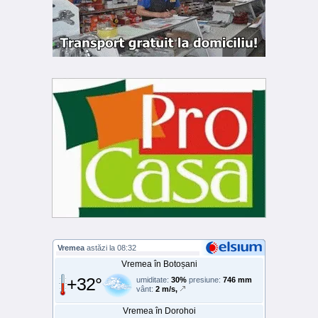
Vremea
astăzi la 08:32
Vremea în Botoșani
+32°
umiditate:
30%
presiune:
746 mm
vânt:
2 m/s,
Vremea în Dorohoi