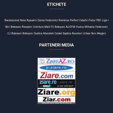
ETICHETE
Bacalaureat
Nova Apaserv
Doina Federovici
România
Prefect
Catalin Flutur
PSD
Liga I
Stiri Botosani
Pompieri
Uvertura Mall
FC Botoşani
AJOFM
Hunca Mihaela
Federovici
CJ Botosani
Botosani
Costica Macaleti
Costel Soptica
Anunturi
Urban Serv
Alegeri
PARTENERI MEDIA