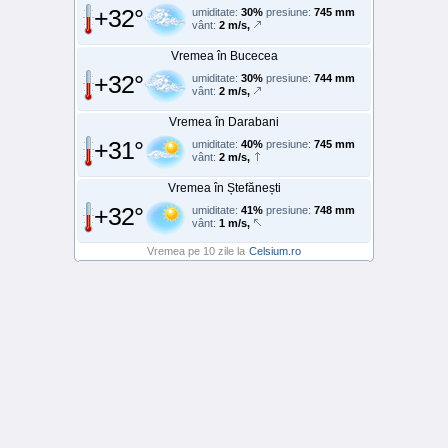
+32°
umiditate:
30%
presiune:
745 mm
vânt:
2 m/s,
Vremea în Bucecea
+32°
umiditate:
30%
presiune:
744 mm
vânt:
2 m/s,
Vremea în Darabani
+31°
umiditate:
40%
presiune:
745 mm
vânt:
2 m/s,
Vremea în Ștefănești
+32°
umiditate:
41%
presiune:
748 mm
vânt:
1 m/s,
Vremea pe 10 zile la
Celsium.ro