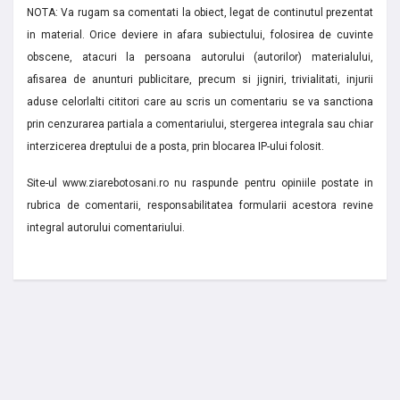
NOTA: Va rugam sa comentati la obiect, legat de continutul prezentat
in material. Orice deviere in afara subiectului, folosirea de cuvinte
obscene, atacuri la persoana autorului (autorilor) materialului,
afisarea de anunturi publicitare, precum si jigniri, trivialitati, injurii
aduse celorlalti cititori care au scris un comentariu se va sanctiona
prin cenzurarea partiala a comentariului, stergerea integrala sau chiar
interzicerea dreptului de a posta, prin blocarea IP-ului folosit.
Site-ul www.ziarebotosani.ro nu raspunde pentru opiniile postate in
rubrica de comentarii, responsabilitatea formularii acestora revine
integral autorului comentariului.