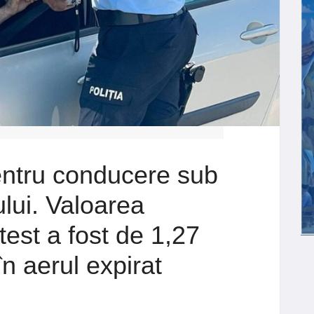
entru conducere sub
ului. Valoarea
otest a fost de 1,27
în aerul expirat