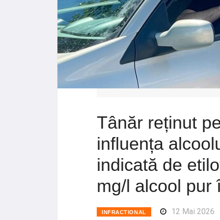
Tânăr reținut p
influența alcool
indicată de etil
mg/l alcool pur 
12 Mai 2026
INFRACTIONAL