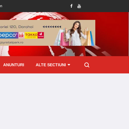
-o aplicație de mesagerie
Dosar penal întocmit de polițiști în urma produceri
ANUNTURI
ALTE SECTIUNI