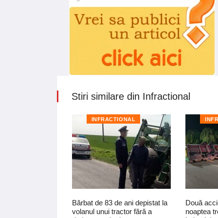
Stiri similare din Infractional
TIONAL
INFRACTIONAL
INF
Bărbat de 83 de ani depistat la
Două acci
pentru
volanul unui tractor fără a
noaptea tr
nui vehicul sub