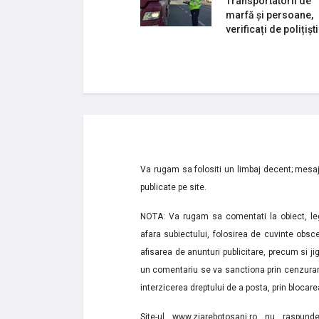
Transportatorii de
marfă și persoane,
verificați de polițiști
Va rugam sa folositi un limbaj decent; mesaje
publicate pe site.
NOTA: Va rugam sa comentati la obiect, lega
afara subiectului, folosirea de cuvinte obsce
afisarea de anunturi publicitare, precum si jignir
un comentariu se va sanctiona prin cenzurare
interzicerea dreptului de a posta, prin blocarea
Site-ul www.ziarebotosani.ro nu raspund