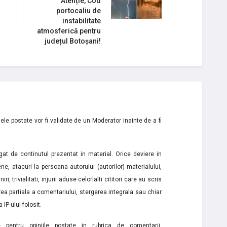
Atenție, Cod
portocaliu de
instabilitate
atmosferică pentru
județul Botoșani!
le postate vor fi validate de un Moderator inainte de a fi
t de continutul prezentat in material. Orice deviere in
ne, atacuri la persoana autorului (autorilor) materialului,
i, trivialitati, injurii aduse celorlalti cititori care au scris
a partiala a comentariului, stergerea integrala sau chiar
 IP-ului folosit.
e pentru opiniile postate in rubrica de comentarii,