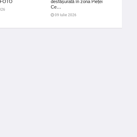
 - FOTO
desfășurată în zona Pieței
17 Iul
Ce…
026
09 Iulie 2026