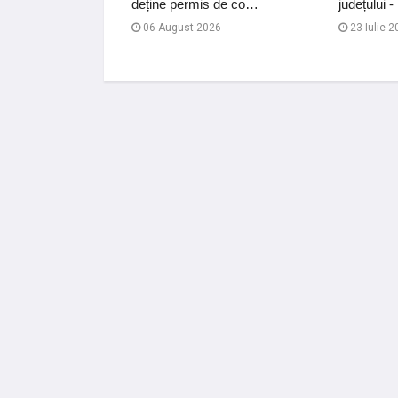
deține permis de co…
județului
urilor alcoolice
06 August 2026
23 Iulie 2
026