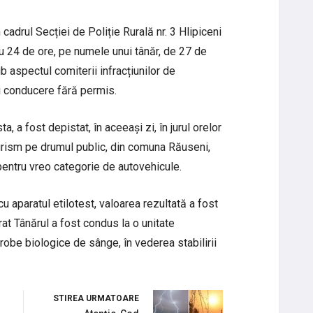
 cadrul Secției de Poliție Rurală nr. 3 Hlipiceni
u 24 de ore, pe numele unui tânăr, de 27 de
 aspectul comiterii infracțiunilor de
i conducere fără permis.
ta, a fost depistat, în aceeași zi, în jurul orelor
urism pe drumul public, din comuna Răuseni,
entru vreo categorie de autovehicule.
cu aparatul etilotest, valoarea rezultată a fost
rat Tânărul a fost condus la o unitate
robe biologice de sânge, în vederea stabilirii
STIREA URMATOARE