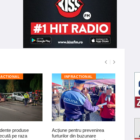
RACTIONAL
INFRACTIONAL
I
dente produse
Acțiune pentru prevenirea
Materia
ecută pe raza
furturilor din buzunare
polițișt