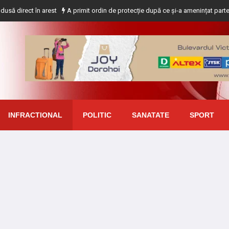
în arest
A primit ordin de protecție după ce și-a amenințat partenera printr
INFRACTIONAL
POLITIC
SANATATE
SPORT