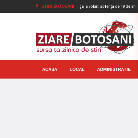
l Botoșani!
Femeie prinsă mangă la volan: șoferița de 49 de ani, dusă direct 
STIRI BOTOSANI :
ACASA
LOCAL
ADMINISTRATIE