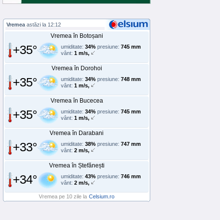
Vremea
astăzi la 12:12
Vremea în Botoșani
+35°
umiditate:
34%
presiune:
745 mm
vânt:
1 m/s,
Vremea în Dorohoi
+35°
umiditate:
34%
presiune:
748 mm
vânt:
1 m/s,
Vremea în Bucecea
+35°
umiditate:
34%
presiune:
745 mm
vânt:
1 m/s,
Vremea în Darabani
+33°
umiditate:
38%
presiune:
747 mm
vânt:
2 m/s,
Vremea în Ștefănești
+34°
umiditate:
43%
presiune:
746 mm
vânt:
2 m/s,
Vremea pe 10 zile la
Celsium.ro