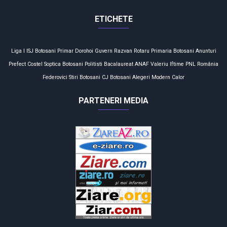
ETICHETE
Liga I
ISJ Botosani
Primar
Dorohoi
Guvern
Razvan Rotaru
Primaria Botosani
Anunturi
Prefect
Costel Soptica
Botosani
Politisti
Bacalaureat
ANAF
Valeriu Iftime
PNL
România
Federovici
Stiri Botosani
CJ Botosani
Alegeri
Modern Calor
PARTENERI MEDIA