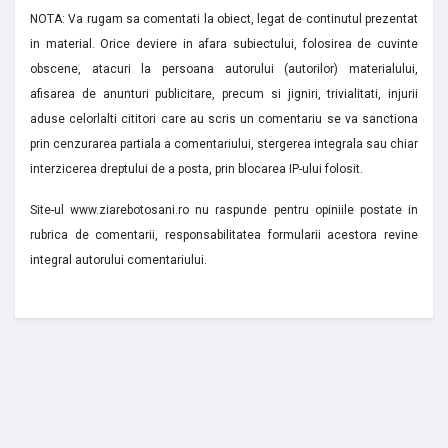
NOTA: Va rugam sa comentati la obiect, legat de continutul prezentat
in material. Orice deviere in afara subiectului, folosirea de cuvinte
obscene, atacuri la persoana autorului (autorilor) materialului,
afisarea de anunturi publicitare, precum si jigniri, trivialitati, injurii
aduse celorlalti cititori care au scris un comentariu se va sanctiona
prin cenzurarea partiala a comentariului, stergerea integrala sau chiar
interzicerea dreptului de a posta, prin blocarea IP-ului folosit.
Site-ul www.ziarebotosani.ro nu raspunde pentru opiniile postate in
rubrica de comentarii, responsabilitatea formularii acestora revine
integral autorului comentariului.