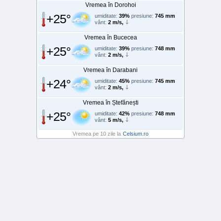
Vremea în Dorohoi
+25°
umiditate:
39%
presiune:
745 mm
vânt:
2 m/s,
Vremea în Bucecea
+25°
umiditate:
39%
presiune:
748 mm
vânt:
2 m/s,
Vremea în Darabani
+24°
umiditate:
45%
presiune:
745 mm
vânt:
2 m/s,
Vremea în Ștefănești
+25°
umiditate:
42%
presiune:
748 mm
vânt:
5 m/s,
Vremea pe 10 zile la
Celsium.ro