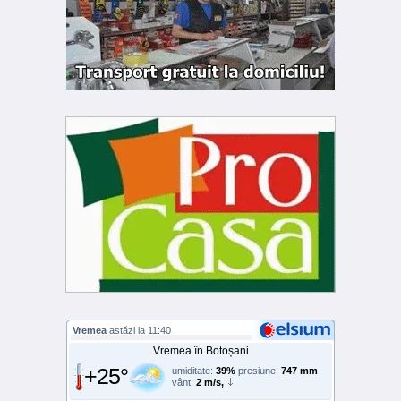
Vremea
astăzi la 11:40
Vremea în Botoșani
+25°
umiditate:
39%
presiune:
747 mm
vânt:
2 m/s,