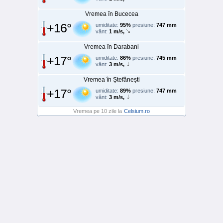
Vremea în Bucecea
+16°
umiditate:
95%
presiune:
747 mm
vânt:
1 m/s,
Vremea în Darabani
+17°
umiditate:
86%
presiune:
745 mm
vânt:
3 m/s,
Vremea în Ștefănești
+17°
umiditate:
89%
presiune:
747 mm
vânt:
3 m/s,
Vremea pe 10 zile la
Celsium.ro