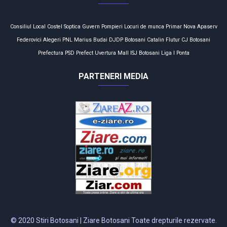
Consiliul Local
Costel Soptica
Guvern
Pompieri
Locuri de munca
Primar
Nova Apaserv
Federovici
Alegeri
PNL
Marius Budai
DJDP
Botosani
Catalin Flutur
CJ Botosani
Prefectura
PSD
Prefect
Uvertura Mall
ISJ Botosani
Liga I
Ponta
PARTENERI MEDIA
© 2020 Stiri Botosani | Ziare Botosani Toate drepturile rezervate.