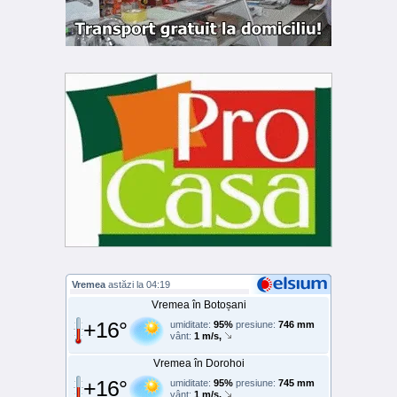
Vremea
astăzi la 04:19
Vremea în Botoșani
+16°
umiditate:
95%
presiune:
746 mm
vânt:
1 m/s,
Vremea în Dorohoi
+16°
umiditate:
95%
presiune:
745 mm
vânt:
1 m/s,