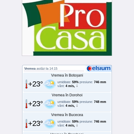
Vremea
astăzi la 14:15
Vremea în Botoșani
+23°
umiditate:
59%
presiune:
746 mm
vânt:
4 m/s,
Vremea în Dorohoi
+23°
umiditate:
59%
presiune:
748 mm
vânt:
4 m/s,
Vremea în Bucecea
+23°
umiditate:
59%
presiune:
746 mm
vânt:
4 m/s,