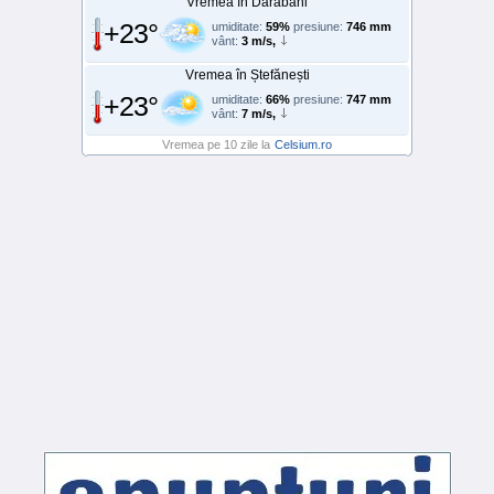
Vremea în Darabani
+23°
umiditate:
59%
presiune:
746 mm
vânt:
3 m/s,
Vremea în Ștefănești
+23°
umiditate:
66%
presiune:
747 mm
vânt:
7 m/s,
Vremea pe 10 zile la
Celsium.ro