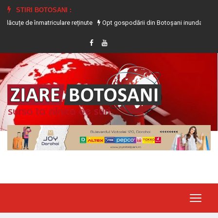
STIRI BOTOSANI :
 înmatriculare reținute
Opt gospodării din Botoșani inundate în urma precipit