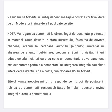
Va rugam sa folositi un limbaj decent; mesajele postate vor fi validate
de un Moderator inainte de a fi publicate pe site.
NOTA: Va rugam sa comentati la obiect, legat de continutul prezentat
in material. Orice deviere in afara subiectului, folosirea de cuvinte
obscene, atacuri la persoana autorului (autorilor) materialului,
afisarea de anunturi publicitare, precum si jigniri, trivialitati, injurii
aduse celorlalti cititori care au scris un comentariu se va sanctiona
prin cenzurarea partiala a comentariului, stergerea integrala sau chiar
interzicerea dreptului de a posta, prin blocarea IP-ului folosit.
Site-ul www.ziarebotosani.ro nu raspunde pentru opiniile postate in
rubrica de comentarii, responsabilitatea formularii acestora revine
integral autorului comentariului.