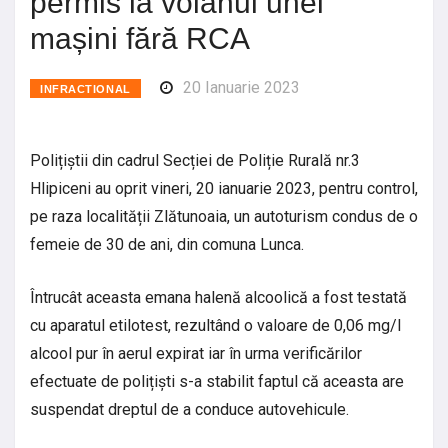
permis la volanul unei
mașini fără RCA
20 Ianuarie 2023
INFRACTIONAL
Polițiștii din cadrul Secției de Poliție Rurală nr.3
Hlipiceni au oprit vineri, 20 ianuarie 2023, pentru control,
pe raza localității Zlătunoaia, un autoturism condus de o
femeie de 30 de ani, din comuna Lunca.
Întrucât aceasta emana halenă alcoolică a fost testată
cu aparatul etilotest, rezultând o valoare de 0,06 mg/l
alcool pur în aerul expirat iar în urma verificărilor
efectuate de polițiști s-a stabilit faptul că aceasta are
suspendat dreptul de a conduce autovehicule.