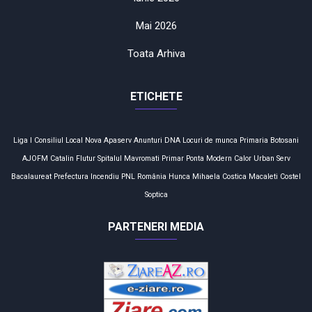
Mai 2026
Toata Arhiva
ETICHETE
Liga I
Consiliul Local
Nova Apaserv
Anunturi
DNA
Locuri de munca
Primaria Botosani
AJOFM
Catalin Flutur
Spitalul Mavromati
Primar
Ponta
Modern Calor
Urban Serv
Bacalaureat
Prefectura
Incendiu
PNL
România
Hunca Mihaela
Costica Macaleti
Costel
Soptica
PARTENERI MEDIA