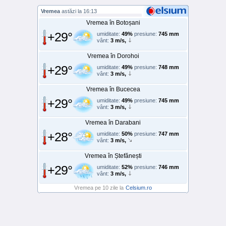
Vremea
astăzi la 16:13
Vremea în Botoșani
+29°
umiditate:
49%
presiune:
745 mm
vânt:
3 m/s,
Vremea în Dorohoi
+29°
umiditate:
49%
presiune:
748 mm
vânt:
3 m/s,
Vremea în Bucecea
+29°
umiditate:
49%
presiune:
745 mm
vânt:
3 m/s,
Vremea în Darabani
+28°
umiditate:
50%
presiune:
747 mm
vânt:
3 m/s,
Vremea în Ștefănești
+29°
umiditate:
52%
presiune:
746 mm
vânt:
3 m/s,
Vremea pe 10 zile la
Celsium.ro