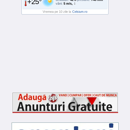
+25°
vânt:
5 m/s,
Vremea pe 10 zile la
Celsium.ro