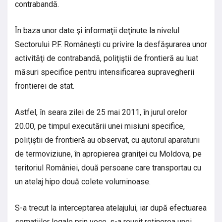
contrabandă.
În baza unor date şi informaţii deţinute la nivelul
Sectorului P.F. Româneşti cu privire la desfăşurarea unor
activităţi de contrabandă, poliţiştii de frontieră au luat
măsuri specifice pentru intensificarea supravegherii
frontierei de stat.
Astfel, în seara zilei de 25 mai 2011, în jurul orelor
20.00, pe timpul executării unei misiuni specifice,
poliţiştii de frontieră au observat, cu ajutorul aparaturii
de termoviziune, în apropierea graniţei cu Moldova, pe
teritoriul României, două persoane care transportau cu
un atelaj hipo două colete voluminoase.
S-a trecut la interceptarea atelajului, iar după efectuarea
somaţiilor legale prin voce, s-a reuşit reţinerea unei