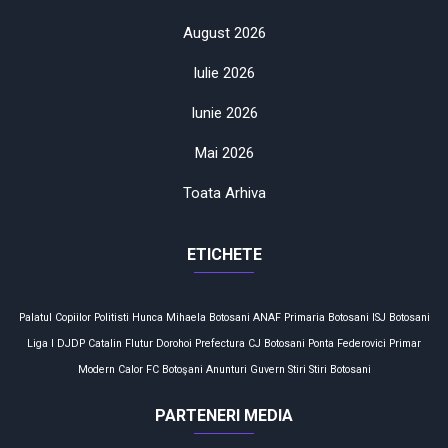
August 2026
Iulie 2026
Iunie 2026
Mai 2026
Toata Arhiva
ETICHETE
Palatul Copiilor
Politisti
Hunca Mihaela
Botosani
ANAF
Primaria Botosani
ISJ Botosani
Liga I
DJDP
Catalin Flutur
Dorohoi
Prefectura
CJ Botosani
Ponta
Federovici
Primar
Modern Calor
FC Botoşani
Anunturi
Guvern
Stiri
Stiri Botosani
PARTENERI MEDIA