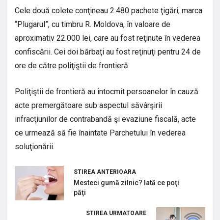
Cele două colete conţineau 2.480 pachete ţigări, marca
“Plugarul”, cu timbru R. Moldova, în valoare de
aproximativ 22.000 lei, care au fost reţinute în vederea
confiscării. Cei doi bărbaţi au fost reţinuţi pentru 24 de
ore de către poliţiştii de frontieră.
Poliţiştii de frontieră au întocmit persoanelor în cauză
acte premergătoare sub aspectul săvârşirii
infracţiunilor de contrabandă şi evaziune fiscală, acte
ce urmează să fie înaintate Parchetului în vederea
soluţionării.
STIREA ANTERIOARA
Mesteci gumă zilnic? Iată ce poţi
păţi
STIREA URMATOARE