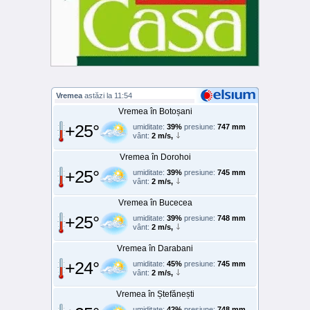
Vremea
astăzi la 11:54
Vremea în Botoșani
+25°
umiditate:
39%
presiune:
747 mm
vânt:
2 m/s,
Vremea în Dorohoi
+25°
umiditate:
39%
presiune:
745 mm
vânt:
2 m/s,
Vremea în Bucecea
+25°
umiditate:
39%
presiune:
748 mm
vânt:
2 m/s,
Vremea în Darabani
+24°
umiditate:
45%
presiune:
745 mm
vânt:
2 m/s,
Vremea în Ștefănești
umiditate:
42%
presiune:
748 mm