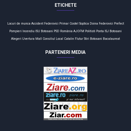
ETICHETE
Locuri de munca
Accident
Federovici
Primar
Costel Soptica
Doina Federovici
Prefect
Pompieri
Incendiu
ISU Botosani
PSD
România
AJOFM
Politisti
Ponta
ISJ Botosani
Alegeri
Uvertura Mall
Consiliul Local
Catalin Flutur
Stiri Botosani
Bacalaureat
PARTENERI MEDIA