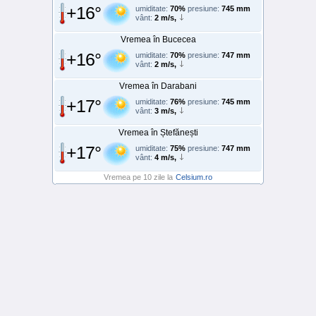
+16°
umiditate:
70%
presiune:
745 mm
vânt:
2 m/s,
Vremea în Bucecea
+16°
umiditate:
70%
presiune:
747 mm
vânt:
2 m/s,
Vremea în Darabani
+17°
umiditate:
76%
presiune:
745 mm
vânt:
3 m/s,
Vremea în Ștefănești
+17°
umiditate:
75%
presiune:
747 mm
vânt:
4 m/s,
Vremea pe 10 zile la
Celsium.ro