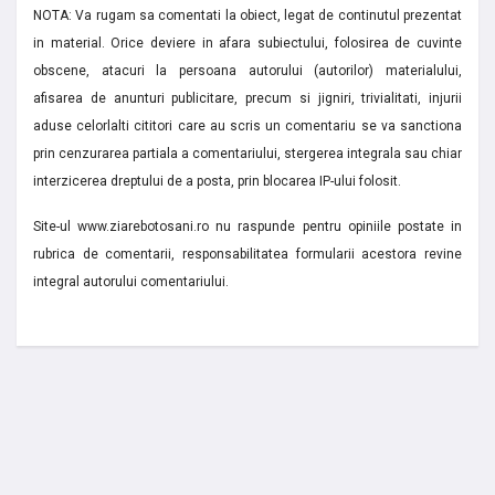
NOTA: Va rugam sa comentati la obiect, legat de continutul prezentat
in material. Orice deviere in afara subiectului, folosirea de cuvinte
obscene, atacuri la persoana autorului (autorilor) materialului,
afisarea de anunturi publicitare, precum si jigniri, trivialitati, injurii
aduse celorlalti cititori care au scris un comentariu se va sanctiona
prin cenzurarea partiala a comentariului, stergerea integrala sau chiar
interzicerea dreptului de a posta, prin blocarea IP-ului folosit.
Site-ul www.ziarebotosani.ro nu raspunde pentru opiniile postate in
rubrica de comentarii, responsabilitatea formularii acestora revine
integral autorului comentariului.