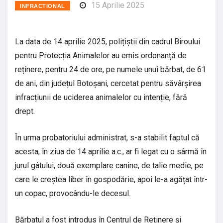
15 Aprilie 2025
INFRACTIONAL
La data de 14 aprilie 2025, polițiștii din cadrul Biroului
pentru Protecția Animalelor au emis ordonanță de
reținere, pentru 24 de ore, pe numele unui bărbat, de 61
de ani, din județul Botoșani, cercetat pentru săvârșirea
infracțiunii de uciderea animalelor cu intenție, fără
drept.
În urma probatoriului administrat, s-a stabilit faptul că
acesta, în ziua de 14 aprilie a.c., ar fi legat cu o sârmă în
jurul gâtului, două exemplare canine, de talie medie, pe
care le creștea liber în gospodărie, apoi le-a agățat într-
un copac, provocându-le decesul.
Bărbatul a fost introdus în Centrul de Reținere și