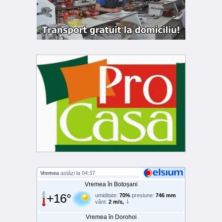
Vremea
astăzi la 04:37
Vremea în Botoșani
+16°
umiditate:
70%
presiune:
746 mm
vânt:
2 m/s,
Vremea în Dorohoi