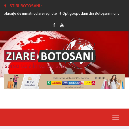
STIRI BOTOSANI :
de înmatriculare reținute
Opt gospodării din Botoșani inundate în urma precipi