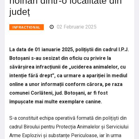
hoinari dintr-o localitate din
județ
02 Februarie 2025
INFRACTIONAL
La data de 01 ianuarie 2025, polițiștii din cadrul I.P.J.
Botoșani s-au sesizat din oficiu cu privire la
săvârșirea infracțiunii de „uciderea animalelor, cu
intenție fără drept”, ca urmare a apariției în mediul
online a unor informații conform cărora, pe raza
comunei Corlăteni, jud. Botoșani, ar fi fost
împușcate mai multe exemplare canine.
S-a constituit echipa operativă formată din polițiști din
cadrul Biroului pentru Protecția Animalelor și Serviciului
Arme Explozivi și substanțe Periculoase, iar în urma