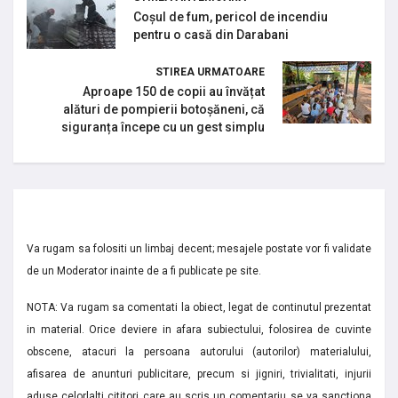
Coșul de fum, pericol de incendiu
pentru o casă din Darabani
STIREA URMATOARE
Aproape 150 de copii au învățat
alături de pompierii botoșăneni, că
siguranța începe cu un gest simplu
Va rugam sa folositi un limbaj decent; mesajele postate vor fi validate
de un Moderator inainte de a fi publicate pe site.
NOTA: Va rugam sa comentati la obiect, legat de continutul prezentat
in material. Orice deviere in afara subiectului, folosirea de cuvinte
obscene, atacuri la persoana autorului (autorilor) materialului,
afisarea de anunturi publicitare, precum si jigniri, trivialitati, injurii
aduse celorlalti cititori care au scris un comentariu se va sanctiona