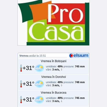
Vremea
astăzi la 15:51
Vremea în Botoșani
+31°
umiditate:
49%
presiune:
745 mm
vânt:
3 m/s,
Vremea în Dorohoi
+31°
umiditate:
49%
presiune:
748 mm
vânt:
3 m/s,
Vremea în Bucecea
+31°
umiditate:
49%
presiune:
745 mm
vânt:
3 m/s,