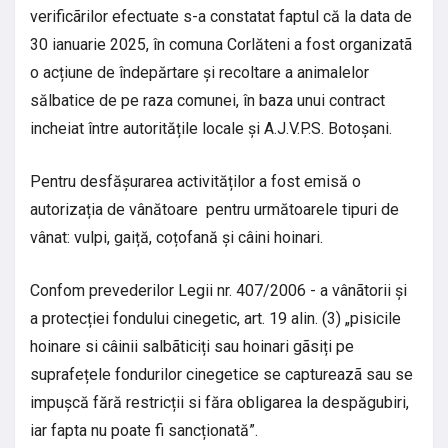
verificãrilor efectuate s-a constatat faptul că la data de
30 ianuarie 2025, în comuna Corlăteni a fost organizatã
o acțiune de îndepărtare și recoltare a animalelor
sălbatice de pe raza comunei, în baza unui contract
incheiat între autoritățile locale și A.J.V.P.S. Botoșani.
Pentru desfășurarea activităților a fost emisă o
autorizația de vânătoare pentru următoarele tipuri de
vânat: vulpi, gaiță, coțofană și câini hoinari.
Confom prevederilor Legii nr. 407/2006 - a vânãtorii și
a protecției fondului cinegetic, art. 19 alin. (3) „pisicile
hoinare si câinii salbãticiți sau hoinari gãsiți pe
suprafețele fondurilor cinegetice se captureazã sau se
impușcă fără restricții si făra obligarea la despăgubiri,
iar fapta nu poate fi sancționată”.