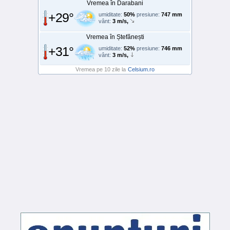
Vremea în Darabani
+29°
umiditate:
50%
presiune:
747 mm
vânt:
3 m/s,
Vremea în Ștefănești
+31°
umiditate:
52%
presiune:
746 mm
vânt:
3 m/s,
Vremea pe 10 zile la
Celsium.ro