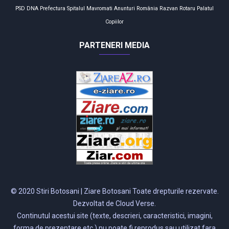
PSD
DNA
Prefectura
Spitalul Mavromati
Anunturi
România
Razvan Rotaru
Palatul
Copiilor
PARTENERI MEDIA
© 2020 Stiri Botosani | Ziare Botosani Toate drepturile rezervate.
Dezvoltat de Cloud Verse.
Continutul acestui site (texte, descrieri, caracteristici, imagini,
forma de prezentare etc.) nu poate fi reprodus sau utilizat fara