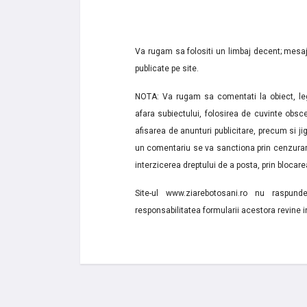
Va rugam sa folositi un limbaj decent; mesaje
publicate pe site.
NOTA: Va rugam sa comentati la obiect, lega
afara subiectului, folosirea de cuvinte obsce
afisarea de anunturi publicitare, precum si jignir
un comentariu se va sanctiona prin cenzurare
interzicerea dreptului de a posta, prin blocarea
Site-ul www.ziarebotosani.ro nu raspund
responsabilitatea formularii acestora revine i