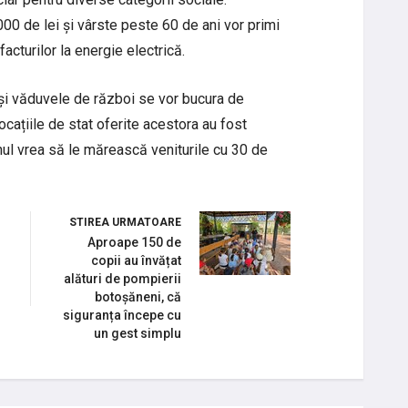
000 de lei și vârste peste 60 de ani vor primi
facturilor la energie electrică.
și văduvele de război se vor bucura de
cațiile de stat oferite acestora au fost
nul vrea să le mărească veniturile cu 30 de
STIREA URMATOARE
Aproape 150 de
ă
copii au învățat
alături de pompierii
botoșăneni, că
siguranța începe cu
un gest simplu