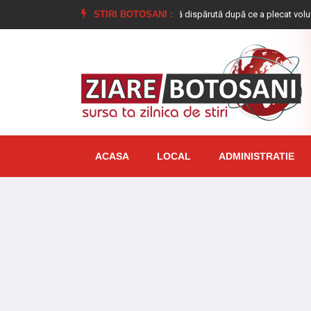
ră de 17 ani, din Dimăcheni, dată dispărută după ce a plecat voluntar de acasă 
STIRI BOTOSANI :
ACASA
LOCAL
ADMINISTRATIE