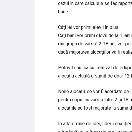
cazul în care calculele se fac raport
bune.
Câți lei vor primi elevii în plus
Câți bani vor primi elevii de la 1 ian
din grupa de vârstă 2-18 ani, vor pri
dacă majorarea alocațiilor va fi realiz
Potrivit unui calcul realizat de edupe
alocația actuală o sumă de doar 12 l
Noile alocații, ce vor fi acordate de 
pentru copiii cu vârsta între 2 și 18 a
alocațiile au fost majorate la suma d
În altă ordine de idei, liderii coaliți
introducă noi măsuri de sprijin finan