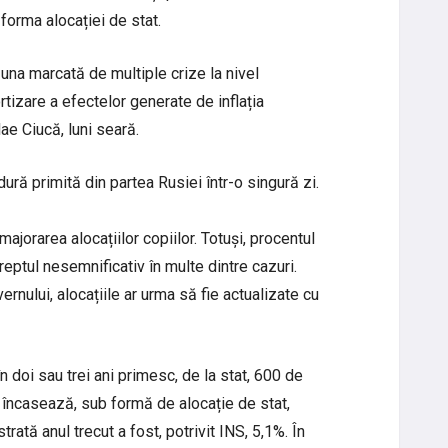
 forma alocației de stat.
una marcată de multiple crize la nivel
izare a efectelor generate de inflația
ae Ciucă, luni seară.
ură primită din partea Rusiei într-o singură zi.
jorarea alocațiilor copiilor. Totuși, procentul
reptul nesemnificativ în multe dintre cazuri.
ernului, alocațiile ar urma să fie actualizate cu
n doi sau trei ani primesc, de la stat, 600 de
ni încasează, sub formă de alocație de stat,
trată anul trecut a fost, potrivit INS, 5,1%. În