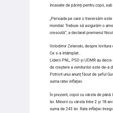
încasate de părinți pentru copii, sub
„Perioada pe care o traversăm este 
mondial. Trebuie să asigurăm o amort
crescută”, a declarat premierul Nicol
Volodimir Zelenski, despre lovitura d
Ce s-a întâmplat…
Liderii PNL, PSD și UDMR au decis ma
de creștere a veniturilor este de-a d
Potrivit unui anunț făcut de șeful Guv
suma ratei inflației.
În prezent, copiii cu vârsta de până î
lei. Minorii cu vârsta între 2 și 18 a
suma de 243 lei. Rata inflației înregis