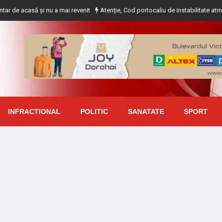
și nu a mai revenit
Atenție, Cod portocaliu de instabilitate atmosferică pen
INFRACTIONAL
POLITIC
SANATATE
SPORT