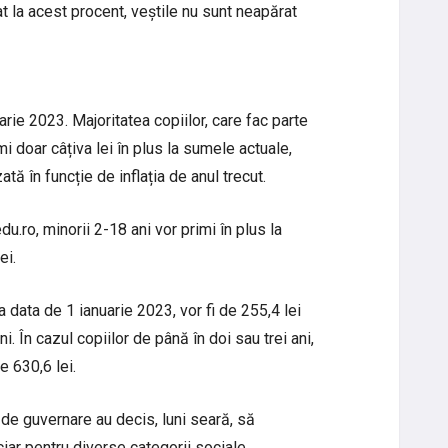
at la acest procent, veștile nu sunt neapărat
uarie 2023. Majoritatea copiilor, care fac parte
mi doar câțiva lei în plus la sumele actuale,
ată în funcție de inflația de anul trecut.
du.ro, minorii 2-18 ani vor primi în plus la
ei.
la data de 1 ianuarie 2023, vor fi de 255,4 lei
ni. În cazul copiilor de până în doi sau trei ani,
e 630,6 lei.
ei de guvernare au decis, luni seară, să
ciar pentru diverse categorii sociale.