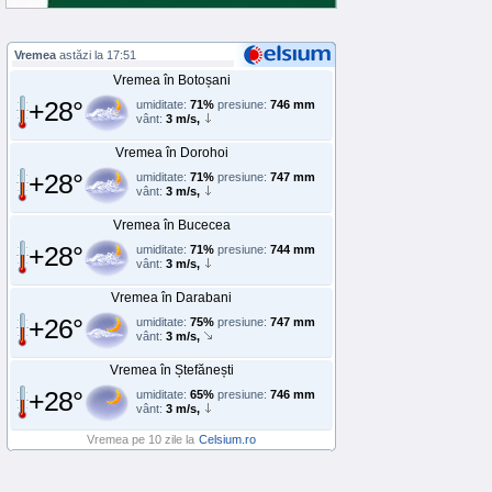
Vremea
astăzi la 17:51
Vremea în Botoșani
+28°
umiditate:
71%
presiune:
746 mm
vânt:
3 m/s,
Vremea în Dorohoi
+28°
umiditate:
71%
presiune:
747 mm
vânt:
3 m/s,
Vremea în Bucecea
+28°
umiditate:
71%
presiune:
744 mm
vânt:
3 m/s,
Vremea în Darabani
+26°
umiditate:
75%
presiune:
747 mm
vânt:
3 m/s,
Vremea în Ștefănești
+28°
umiditate:
65%
presiune:
746 mm
vânt:
3 m/s,
Vremea pe 10 zile la
Celsium.ro