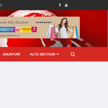
tru județul Botoșani!
Femeie prinsă mangă la volan: șoferița de 49 de ani, du
ANUNTURI
ALTE SECTIUNI