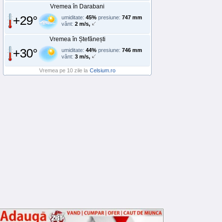
Vremea în Darabani
+29°
umiditate:
45%
presiune:
747 mm
vânt:
2 m/s,
Vremea în Ștefănești
+30°
umiditate:
44%
presiune:
746 mm
vânt:
3 m/s,
Vremea pe 10 zile la
Celsium.ro