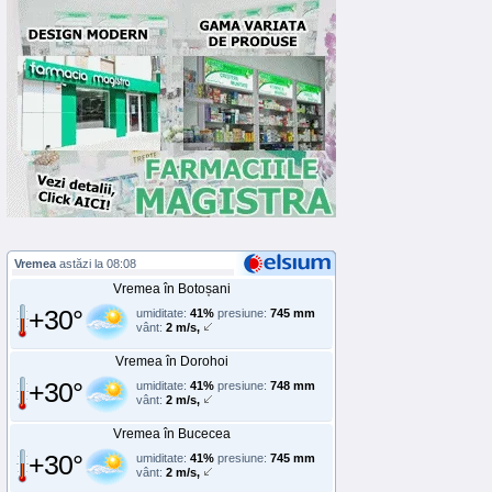
Vremea
astăzi la 08:08
Vremea în Botoșani
+30°
umiditate:
41%
presiune:
745 mm
vânt:
2 m/s,
Vremea în Dorohoi
+30°
umiditate:
41%
presiune:
748 mm
vânt:
2 m/s,
Vremea în Bucecea
+30°
umiditate:
41%
presiune:
745 mm
vânt:
2 m/s,