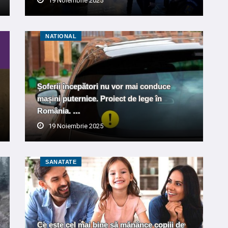
19 Noiembrie 2025
NATIONAL
Șoferii începători nu vor mai conduce
mașini puternice. Proiect de lege în
România. …
19 Noiembrie 2025
SANATATE
Ce este cel mai bine să mănânce copiii de