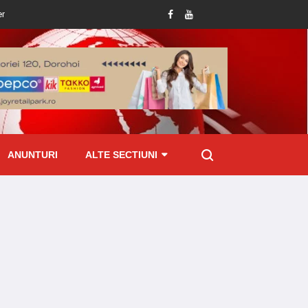
r-o aplicație de mesagerie
Dosar penal întocmit de polițiști în urma producer
ANUNTURI
ALTE SECTIUNI