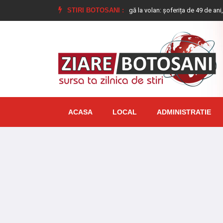
țul Botoșani!
Femeie prinsă mangă la volan: șoferița de 49 de ani, dusă direc
STIRI BOTOSANI :
ACASA
LOCAL
ADMINISTRATIE