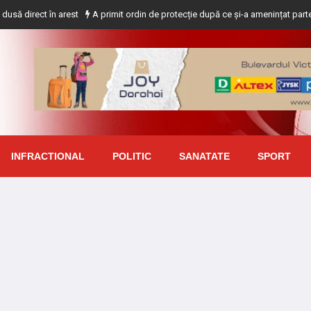
t în arest
A primit ordin de protecție după ce și-a amenințat partenera print
INFRACTIONAL
POLITIC
SANATATE
SPORT