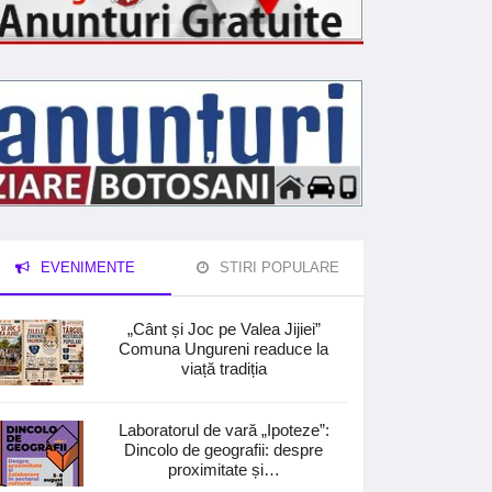
EVENIMENTE
STIRI POPULARE
„Cânt și Joc pe Valea Jijiei”
Comuna Ungureni readuce la
viață tradiția
Laboratorul de vară „Ipoteze”:
Dincolo de geografii: despre
proximitate și…