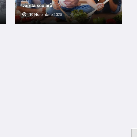
vârsta școlară
19 Noiembrie 2025