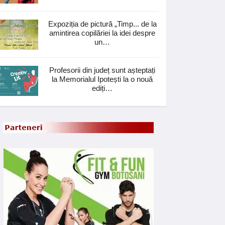
Expoziția de pictură „Timp... de la
amintirea copilăriei la idei despre
un…
Profesorii din județ sunt așteptați
la Memorialul Ipotești la o nouă
ediți…