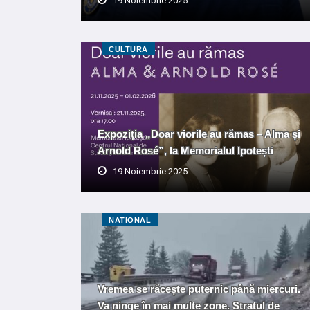
19 Noiembrie 2025
CULTURA
Expoziția „Doar viorile au rămas – Alma și
Arnold Rosé”, la Memorialul Ipotești
19 Noiembrie 2025
NATIONAL
Vremea se răcește puternic până miercuri.
Va ninge în mai multe zone. Stratul de