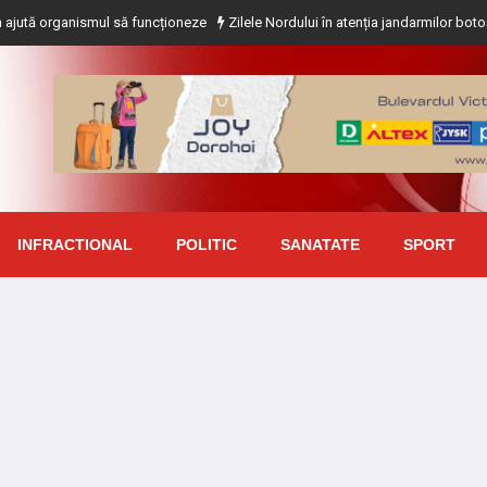
anismul să funcționeze
Zilele Nordului în atenția jandarmilor botoșăneni
T
INFRACTIONAL
POLITIC
SANATATE
SPORT