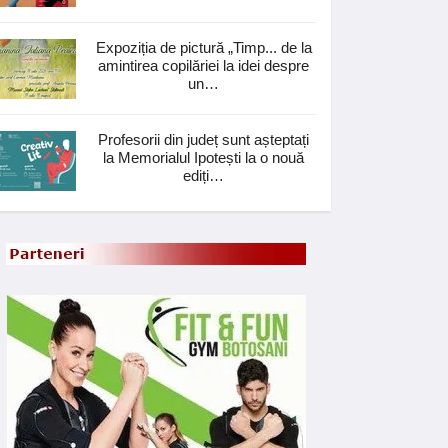
Expoziția de pictură „Timp... de la
amintirea copilăriei la idei despre
un…
Profesorii din județ sunt așteptați
la Memorialul Ipotești la o nouă
ediți…