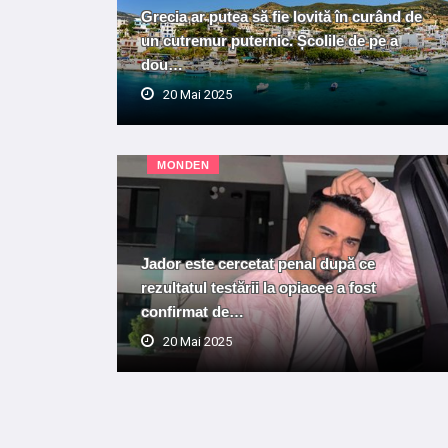
Grecia ar putea să fie lovită în curând de
un cutremur puternic. Școlile de pe a
dou…
20 Mai 2025
MONDEN
Jador este cercetat penal după ce
rezultatul testării la opiacee a fost
confirmat de…
20 Mai 2025