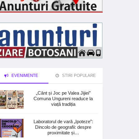
EVENIMENTE
STIRI POPULARE
„Cânt și Joc pe Valea Jijiei”
Comuna Ungureni readuce la
viață tradiția
Laboratorul de vară „Ipoteze”:
Dincolo de geografii: despre
proximitate și…