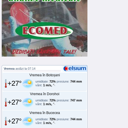
Vremea
astăzi la 07:14
Vremea în Botoșani
+27°
umiditate:
72%
presiune:
744 mm
vânt:
1 m/s,
Vremea în Dorohoi
+27°
umiditate:
72%
presiune:
747 mm
vânt:
1 m/s,
Vremea în Bucecea
+27°
umiditate:
72%
presiune:
744 mm
vânt:
1 m/s,