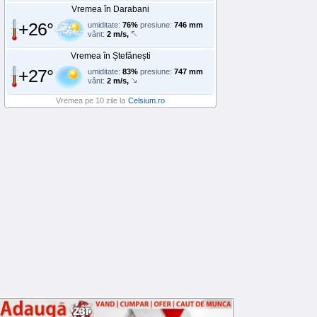
Vremea în Darabani
+26°
umiditate:
76%
presiune:
746 mm
vânt:
2 m/s,
Vremea în Ștefănești
+27°
umiditate:
83%
presiune:
747 mm
vânt:
2 m/s,
Vremea pe 10 zile la
Celsium.ro