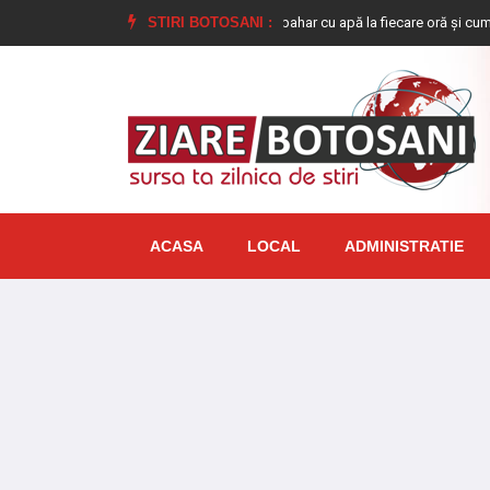
De ce este bine să bem câte un pahar cu apă la fiecare oră și cum ajută org
STIRI BOTOSANI :
ACASA
LOCAL
ADMINISTRATIE