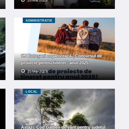
20 Mai 2025
ADMINISTRATIE
CJ Botoșani organizează „Concursul de
proiecte pentru tineret” anul 2025
20 Mai 2025
LOCAL
Astăzi: Cod Galben de vânt pentru județul