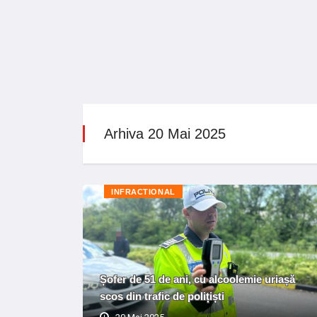
Arhiva 20 Mai 2025
INFRACTIONAL
Șofer de 51 de ani, cu alcoolemie uriașă
scos din trafic de polițiști