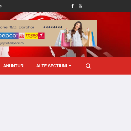
ânăr condamnat la închisoare pentru viol asupra unui minor și pornografie infanti
ANUNTURI
ALTE SECTIUNI