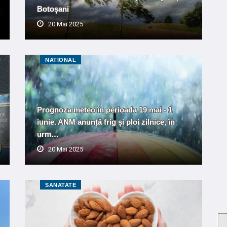
Botoșani
20 Mai 2025
NATIONAL
Prognoza meteo în perioada 19 mai - 1
iunie. ANM anunță frig și ploi zilnice, în
urm…
20 Mai 2025
SANATATE