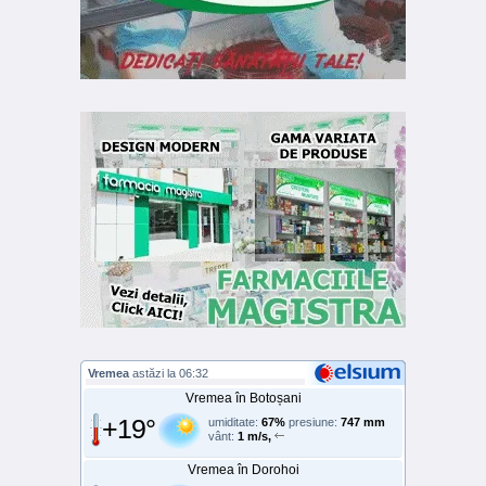
Vremea
astăzi la 06:32
Vremea în Botoșani
+19°
umiditate:
67%
presiune:
747 mm
vânt:
1 m/s,
Vremea în Dorohoi