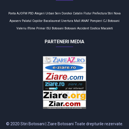
Ponta
AJOFM
PSD
Alegeri
Urban Serv
Dorohoi
Catalin Flutur
Prefectura
Stiri
Nova
Apaserv
Palatul Copiilor
Bacalaureat
Uvertura Mall
ANAF
Pompieri
CJ Botosani
Valeriu Iftime
Primar
ISU Botosani
Botosani
Accident
Costica Macaleti
PARTENERI MEDIA
© 2020 Stiri Botosani | Ziare Botosani Toate drepturile rezervate.