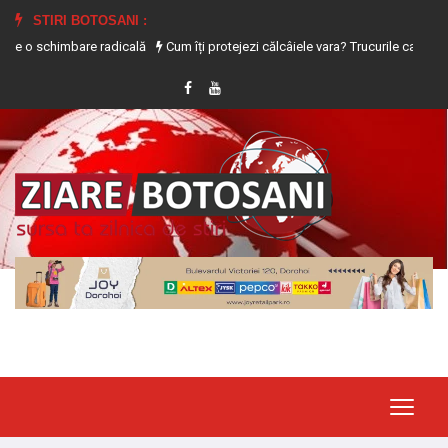
STIRI BOTOSANI :
re radicală
Cum îți protejezi călcâiele vara? Trucurile care previn uscarea și