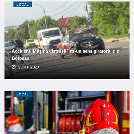
LOCAL
Accident! Mașină distrusă într-un sens giratoriu din
Botoșani
30 Mai 2023
LOCAL