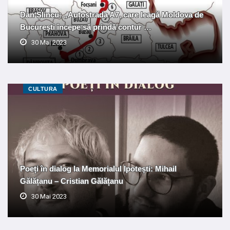
Dan Șlincu: „Autostrada A7, care leagă Moldova de
București începe să prindă contur …
30 Mai 2023
CULTURA
Poeți în dialog la Memorialul Ipotești: Mihail
Gălățanu – Cristian Gălățanu
30 Mai 2023