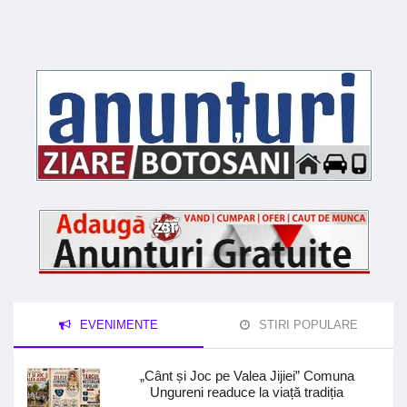
EVENIMENTE
STIRI POPULARE
„Cânt și Joc pe Valea Jijiei” Comuna
Ungureni readuce la viață tradiția