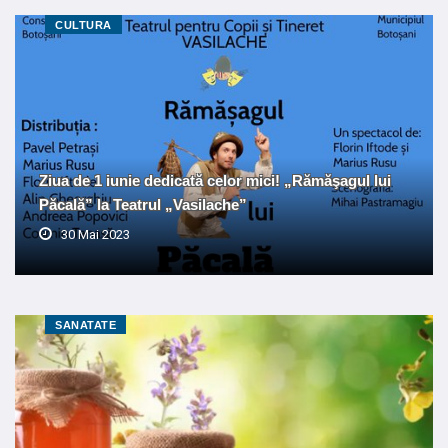
CULTURA
Ziua de 1 iunie dedicată celor mici! „Rămăşagul lui
Păcală” la Teatrul „Vasilache”
30 Mai 2023
SANATATE