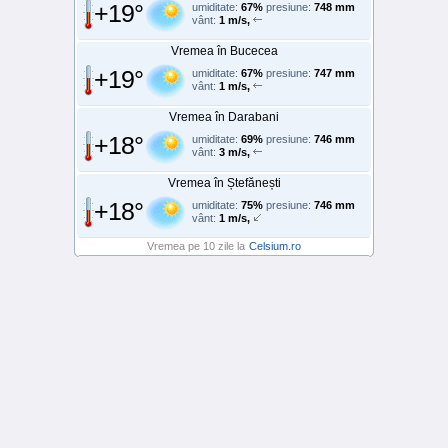
+19°
umiditate:
67%
presiune:
748 mm
vânt:
1 m/s,
Vremea în Bucecea
+19°
umiditate:
67%
presiune:
747 mm
vânt:
1 m/s,
Vremea în Darabani
+18°
umiditate:
69%
presiune:
746 mm
vânt:
3 m/s,
Vremea în Ștefănești
+18°
umiditate:
75%
presiune:
746 mm
vânt:
1 m/s,
Vremea pe 10 zile la
Celsium.ro