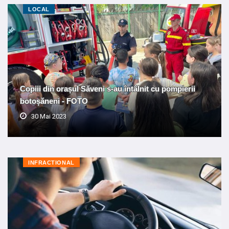
LOCAL
Copiii din orașul Săveni s-au întâlnit cu pompierii
botoșăneni - FOTO
30 Mai 2023
INFRACTIONAL