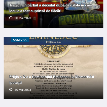
Tragic! Un bărbat a decedat după ce rulota în care
locuia a fost cuprinsă de flăcări
30 Mai 2023
CULTURA
Ediția a X-a a Seminarului Eminescu, la Memorialul
Ipotești
30 Mai 2023