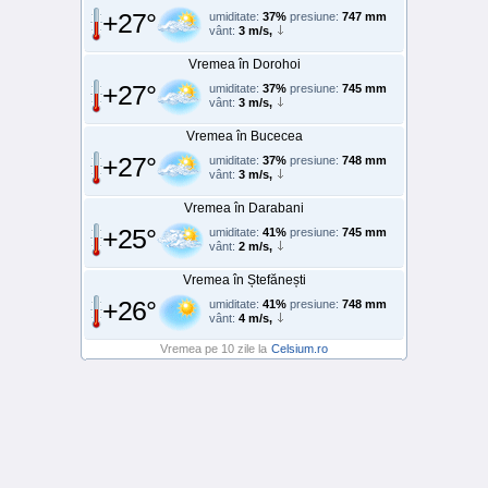
+27°
umiditate:
37%
presiune:
747 mm
vânt:
3 m/s,
Vremea în Dorohoi
+27°
umiditate:
37%
presiune:
745 mm
vânt:
3 m/s,
Vremea în Bucecea
+27°
umiditate:
37%
presiune:
748 mm
vânt:
3 m/s,
Vremea în Darabani
+25°
umiditate:
41%
presiune:
745 mm
vânt:
2 m/s,
Vremea în Ștefănești
+26°
umiditate:
41%
presiune:
748 mm
vânt:
4 m/s,
Vremea pe 10 zile la
Celsium.ro