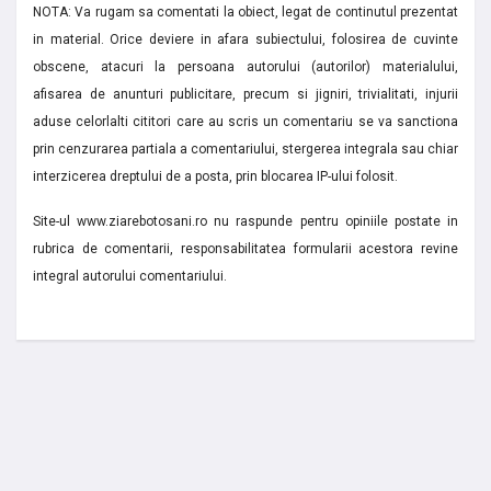
NOTA: Va rugam sa comentati la obiect, legat de continutul prezentat
in material. Orice deviere in afara subiectului, folosirea de cuvinte
obscene, atacuri la persoana autorului (autorilor) materialului,
afisarea de anunturi publicitare, precum si jigniri, trivialitati, injurii
aduse celorlalti cititori care au scris un comentariu se va sanctiona
prin cenzurarea partiala a comentariului, stergerea integrala sau chiar
interzicerea dreptului de a posta, prin blocarea IP-ului folosit.
Site-ul www.ziarebotosani.ro nu raspunde pentru opiniile postate in
rubrica de comentarii, responsabilitatea formularii acestora revine
integral autorului comentariului.