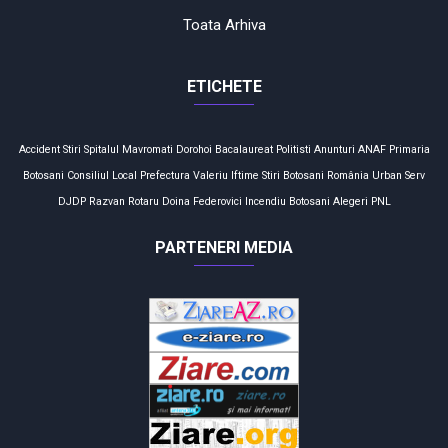
Toata Arhiva
ETICHETE
Accident
Stiri
Spitalul Mavromati
Dorohoi
Bacalaureat
Politisti
Anunturi
ANAF
Primaria
Botosani
Consiliul Local
Prefectura
Valeriu Iftime
Stiri Botosani
România
Urban Serv
DJDP
Razvan Rotaru
Doina Federovici
Incendiu
Botosani
Alegeri
PNL
PARTENERI MEDIA