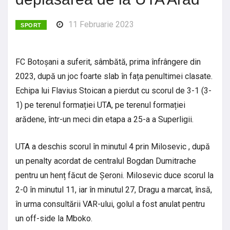
11 Februarie 2023
SPORT
FC Botoșani a suferit, sâmbătă, prima înfrângere din
2023, după un joc foarte slab în fața penultimei clasate.
Echipa lui Flavius Stoican a pierdut cu scorul de 3-1 (3-
1) pe terenul formației UTA, pe terenul formației
arădene, într-un meci din etapa a 25-a a Superligii.
UTA a deschis scorul în minutul 4 prin Milosevic , după
un penalty acordat de centralul Bogdan Dumitrache
pentru un henț făcut de Șeroni. Milosevic duce scorul la
2-0 în minutul 11, iar în minutul 27, Dragu a marcat, însă,
în urma consultării VAR-ului, golul a fost anulat pentru
un off-side la Mboko.