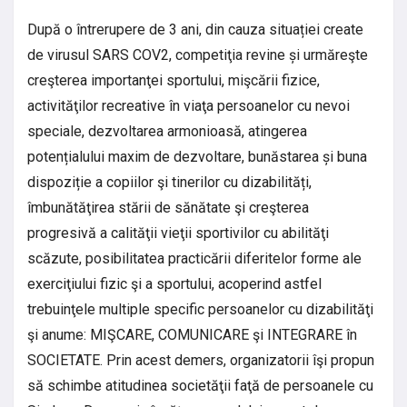
După o întrerupere de 3 ani, din cauza situației create
de virusul SARS COV2, competiţia revine și urmăreşte
creşterea importanţei sportului, mişcării fizice,
activităţilor recreative în viaţa persoanelor cu nevoi
speciale, dezvoltarea armonioasă, atingerea
potențialului maxim de dezvoltare, bunăstarea și buna
dispoziție a copiilor şi tinerilor cu dizabilități,
îmbunătăţirea stării de sănătate şi creşterea
progresivă a calităţii vieţii sportivilor cu abilităţi
scăzute, posibilitatea practicării diferitelor forme ale
exerciţiului fizic şi a sportului, acoperind astfel
trebuinţele multiple specific persoanelor cu dizabilităţi
şi anume: MIŞCARE, COMUNICARE şi INTEGRARE în
SOCIETATE. Prin acest demers, organizatorii îşi propun
să schimbe atitudinea societăţii faţă de persoanele cu