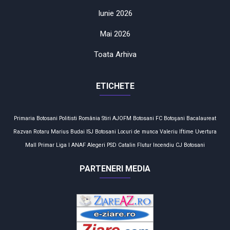
Iunie 2026
Mai 2026
Toata Arhiva
ETICHETE
Primaria Botosani
Politisti
România
Stiri
AJOFM
Botosani
FC Botoşani
Bacalaureat
Razvan Rotaru
Marius Budai
ISJ Botosani
Locuri de munca
Valeriu Iftime
Uvertura
Mall
Primar
Liga I
ANAF
Alegeri
PSD
Catalin Flutur
Incendiu
CJ Botosani
PARTENERI MEDIA