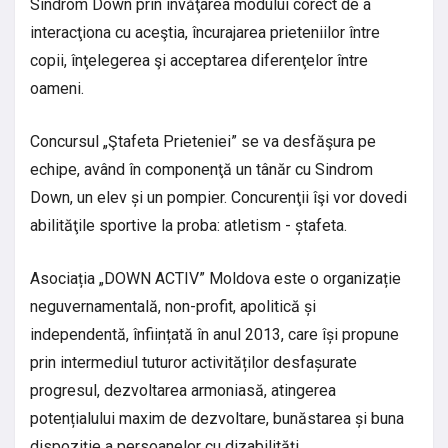
Sindrom Down prin învăţarea modului corect de a
interacţiona cu aceştia, încurajarea prieteniilor între
copii, înţelegerea şi acceptarea diferenţelor între
oameni.
Concursul „Ştafeta Prieteniei” se va desfăşura pe
echipe, având în componenţă un tânăr cu Sindrom
Down, un elev și un pompier. Concurenţii îşi vor dovedi
abilităţile sportive la proba: atletism - ștafeta.
Asociația „DOWN ACTIV” Moldova este o organizație
neguvernamentală, non-profit, apolitică și
independentă, înființată în anul 2013, care își propune
prin intermediul tuturor activităților desfașurate
progresul, dezvoltarea armoniasă, atingerea
potențialului maxim de dezvoltare, bunăstarea și buna
dispoziție a persoanelor cu dizabilități.