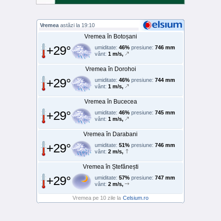
Vremea
astăzi la 19:10
Vremea în Botoșani
+29°
umiditate:
46%
presiune:
746 mm
vânt:
1 m/s,
Vremea în Dorohoi
+29°
umiditate:
46%
presiune:
744 mm
vânt:
1 m/s,
Vremea în Bucecea
+29°
umiditate:
46%
presiune:
745 mm
vânt:
1 m/s,
Vremea în Darabani
+29°
umiditate:
51%
presiune:
746 mm
vânt:
2 m/s,
Vremea în Ștefănești
+29°
umiditate:
57%
presiune:
747 mm
vânt:
2 m/s,
Vremea pe 10 zile la
Celsium.ro