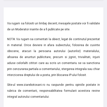
Va rugam sa folositi un limbaj decent; mesajele postate vor fi validate
de un Moderator inainte de a fi publicate pe site.
NOTA: Va rugam sa comentati la obiect, legat de continutul prezentat
in material. Orice deviere in afara subiectului, folosirea de cuvinte
obscene, atacuri la persoana autorului (autorilor) materialului,
afisarea de anunturi publicitare, precum si jigniri, trivialitati, injurii
aduse celorlalti cititori care au scris un comentariu se va sanctiona
prin cenzurarea partiala a comentariului, stergerea integrala sau chiar
interzicerea dreptului de a posta, prin blocarea IP-ului folosit.
Site-ul www.ziarebotosani.ro nu raspunde pentru opiniile postate in
rubrica de comentarii, responsabilitatea formularii acestora revine
integral autorului comentariului.