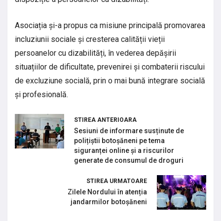
Asociația și-a propus ca misiune principală promovarea
incluziunii sociale și cresterea calității vieții
persoanelor cu dizabilități, în vederea depășirii
situațiilor de dificultate, prevenirei și combaterii riscului
de excluziune socială, prin o mai bună integrare socială
și profesională.
STIREA ANTERIOARA
Sesiuni de informare susținute de
polițiștii botoșăneni pe tema
siguranței online și a riscurilor
generate de consumul de droguri
STIREA URMATOARE
Zilele Nordului în atenția
jandarmilor botoșăneni