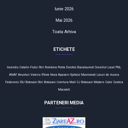
Iunie 2026
Mai 2026
Toata Arhiva
ETICHETE
Incendiu
Catalin Flutur
Stiri
România
Ponta
Dorohoi
Bacalaureat
Consiliul Local
PNL
ANAF
Anunturi
Valeriu Iftime
Nova Apaserv
Spitalul Mavromati
Locuri de munca
Federovici
ISU Botosani
Stiri Botosani
Uvertura Mall
CJ Botosani
Modern Calor
Costica
Macaleti
PARTENERI MEDIA