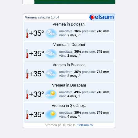
Vremea
astăzi la 10:54
Vremea în Botoșani
+35°
umiditate:
36%
presiune:
746 mm
vânt:
2 m/s,
Vremea în Dorohoi
+35°
umiditate:
36%
presiune:
745 mm
vânt:
2 m/s,
Vremea în Bucecea
+35°
umiditate:
36%
presiune:
744 mm
vânt:
2 m/s,
Vremea în Darabani
+33°
umiditate:
49%
presiune:
745 mm
vânt:
4 m/s,
Vremea în Ștefănești
+35°
umiditate:
39%
presiune:
748 mm
vânt:
4 m/s,
Vremea pe 10 zile la
Celsium.ro