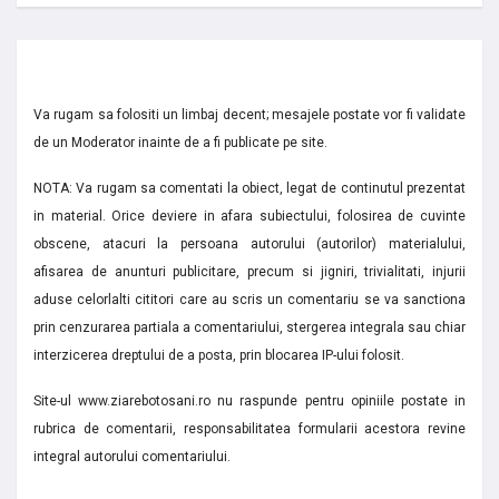
Va rugam sa folositi un limbaj decent; mesajele postate vor fi validate
de un Moderator inainte de a fi publicate pe site.
NOTA: Va rugam sa comentati la obiect, legat de continutul prezentat
in material. Orice deviere in afara subiectului, folosirea de cuvinte
obscene, atacuri la persoana autorului (autorilor) materialului,
afisarea de anunturi publicitare, precum si jigniri, trivialitati, injurii
aduse celorlalti cititori care au scris un comentariu se va sanctiona
prin cenzurarea partiala a comentariului, stergerea integrala sau chiar
interzicerea dreptului de a posta, prin blocarea IP-ului folosit.
Site-ul www.ziarebotosani.ro nu raspunde pentru opiniile postate in
rubrica de comentarii, responsabilitatea formularii acestora revine
integral autorului comentariului.