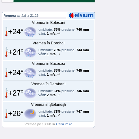
Vremea
astăzi la 21:26
Vremea în Botoșani
+24°
umiditate:
76%
presiune:
746 mm
vânt:
1 m/s,
Vremea în Dorohoi
+24°
umiditate:
76%
presiune:
744 mm
vânt:
1 m/s,
Vremea în Bucecea
+24°
umiditate:
76%
presiune:
745 mm
vânt:
1 m/s,
Vremea în Darabani
+27°
umiditate:
61%
presiune:
746 mm
vânt:
2 m/s,
Vremea în Ștefănești
+26°
umiditate:
71%
presiune:
747 mm
vânt:
1 m/s,
Vremea pe 10 zile la
Celsium.ro