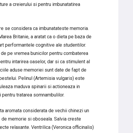
ure a creierului si pentru imbunatatirea
care se considera ca imbunatateste memoria.
Marea Britanie, a aratat ca o dieta pe baza de
t performantele cognitive ale studentilor.
a de pe vremea bunicilor pentru combaterea
entru intarirea oaselor, dar si ca stimulent al
ficiile aduse memoriei sunt date de fapt de
estelui. Pelinul (Artemisia vulgaris) este
muleaza maduva spinarii si actioneaza in
i pentru tratarea somnambulilor.
anta aromata considerata de vechii chinezi un
le de memorie si oboseala. Salvia creste
cte relaxante. Ventrilica (Veronica officinalis)