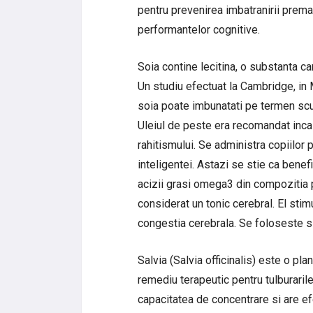
pentru prevenirea imbatranirii premat
performantelor cognitive.
Soia contine lecitina, o substanta 
Un studiu efectuat la Cambridge, in 
soia poate imbunatati pe termen scur
Uleiul de peste era recomandat inc
rahitismului. Se administra copiilor p
inteligentei. Astazi se stie ca bene
acizii grasi omega3 din compozitia p
considerat un tonic cerebral. El sti
congestia cerebrala. Se foloseste s
Salvia (Salvia officinalis) este o pl
remediu terapeutic pentru tulburari
capacitatea de concentrare si are efe