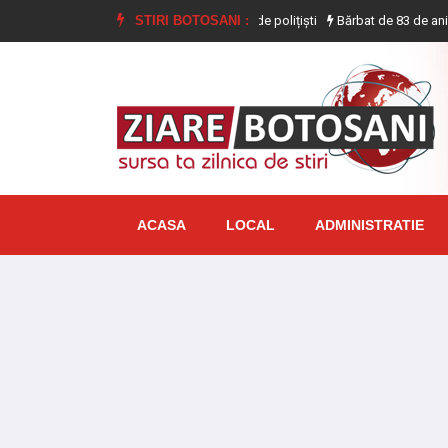
rnografie infantilă, identificat de polițiști
STIRI BOTOSANI :
Bărbat de 83 de ani depistat la 
ACASA
LOCAL
ADMINISTRATIE