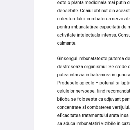
este o planta medicinala mai putin c
deosebite. Ceaiul obtinut din aceas
colesterolului, combaterea nervozitatii
pentru imbunatatirea capacitatii de
activitate intelectuala intensa. Con
calmante.
Ginsengul imbunatateste puterea de
destreseaza organismul. Se crede c
putea intarzia imbatranirea in general
Produsele apicole – polenul si lapt
celulelor nervoase, fiind recomandate
biloba se foloseste ca adjuvant pent
concentrare si combaterea vertijului
eficacitatea tratamentului arata insa
sa aduca imbunatatiri vizibile in ca