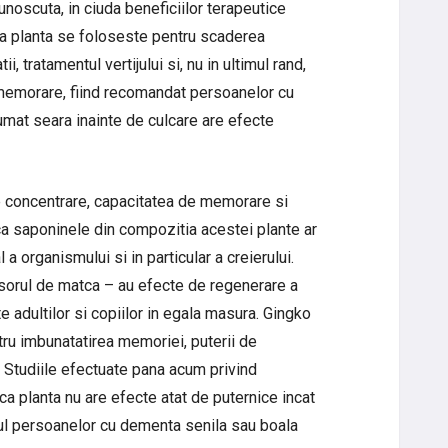
unoscuta, in ciuda beneficiilor terapeutice
ta planta se foloseste pentru scaderea
, tratamentul vertijului si, nu in ultimul rand,
 memorare, fiind recomandat persoanelor cu
sumat seara inainte de culcare are efecte
 concentrare, capacitatea de memorare si
a saponinele din compozitia acestei plante ar
 a organismului si in particular a creierului.
isorul de matca – au efecte de regenerare a
 adultilor si copiilor in egala masura. Gingko
ru imbunatatirea memoriei, puterii de
. Studiile efectuate pana acum privind
 ca planta nu are efecte atat de puternice incat
zul persoanelor cu dementa senila sau boala