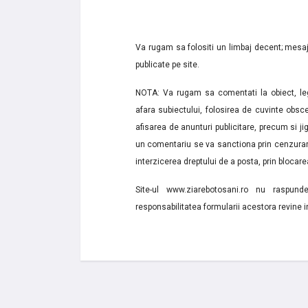
Va rugam sa folositi un limbaj decent; mesaje
publicate pe site.
NOTA: Va rugam sa comentati la obiect, lega
afara subiectului, folosirea de cuvinte obsce
afisarea de anunturi publicitare, precum si jignir
un comentariu se va sanctiona prin cenzurare
interzicerea dreptului de a posta, prin blocarea
Site-ul www.ziarebotosani.ro nu raspund
responsabilitatea formularii acestora revine i