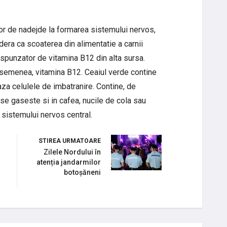
tor de nadejde la formarea sistemului nervos,
dera ca scoaterea din alimentatie a carnii
espunzator de vitamina B12 din alta sursa.
 asemenea, vitamina B12. Ceaiul verde contine
za celulele de imbatranire. Contine, de
se gaseste si in cafea, nucile de cola sau
l sistemului nervos central.
STIREA URMATOARE
Zilele Nordului în
atenția jandarmilor
botoșăneni