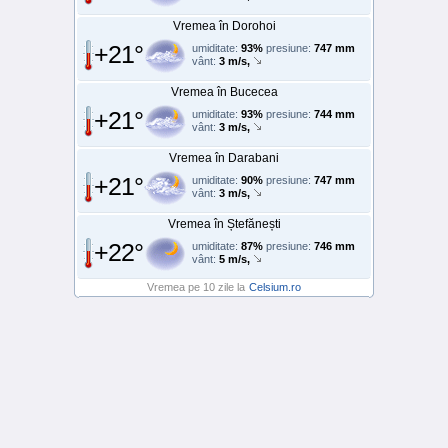
Vremea în Dorohoi
+21°
umiditate:
93%
presiune:
747 mm
vânt:
3 m/s,
Vremea în Bucecea
+21°
umiditate:
93%
presiune:
744 mm
vânt:
3 m/s,
Vremea în Darabani
+21°
umiditate:
90%
presiune:
747 mm
vânt:
3 m/s,
Vremea în Ștefănești
+22°
umiditate:
87%
presiune:
746 mm
vânt:
5 m/s,
Vremea pe 10 zile la
Celsium.ro