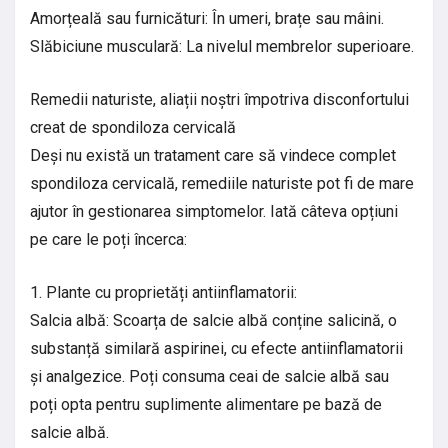
Amorțeală sau furnicături: În umeri, brațe sau mâini.
Slăbiciune musculară: La nivelul membrelor superioare.
Remedii naturiste, aliații noștri împotriva disconfortului
creat de spondiloza cervicală
Deși nu există un tratament care să vindece complet
spondiloza cervicală, remediile naturiste pot fi de mare
ajutor în gestionarea simptomelor. Iată câteva opțiuni
pe care le poți încerca:
1. Plante cu proprietăți antiinflamatorii:
Salcia albă: Scoarța de salcie albă conține salicină, o
substanță similară aspirinei, cu efecte antiinflamatorii
și analgezice. Poți consuma ceai de salcie albă sau
poți opta pentru suplimente alimentare pe bază de
salcie albă.