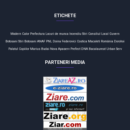
ETICHETE
Modern Calor
Prefectura
Locuri de munca
Incendiu
Stiri
Consiliul Local
Guvern
Botosani
Stiri Botosani
ANAF
PNL
Doina Federovici
Costica Macaleti
România
Dorohoi
Palatul Copiilor
Marius Budai
Nova Apaserv
Prefect
DNA
Bacalaureat
Urban Serv
PARTENERI MEDIA