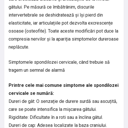
gâtului. Pe măsură ce îmbătrânim, discurile
intervertebrale se deshidratează și își pierd din
elasticitate, iar articulațiile pot dezvolta excrescențe
osoase (osteofite). Toate aceste modificări pot duce la
compresia nervilor și la apariția simptomelor dureroase
neplăcute.
Simptomele spondilozei cervicale, când trebuie să
tragem un semnal de alarmă
Printre cele mai comune simptome ale spondilozei
cervicale se numără:
Dureri de gât: O senzație de durere surdă sau ascuțită,
care se poate intensifica la mișcarea gâtului.
Rigiditate: Dificultate în a roti sau a înclina gâtul.
Dureri de cap: Adesea localizate la baza craniului.