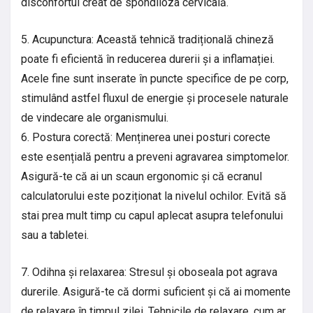
disconfortul creat de spondiloza cervicală.
5. Acupunctura: Această tehnică tradițională chineză
poate fi eficientă în reducerea durerii și a inflamației.
Acele fine sunt inserate în puncte specifice de pe corp,
stimulând astfel fluxul de energie și procesele naturale
de vindecare ale organismului.
6. Postura corectă: Menținerea unei posturi corecte
este esențială pentru a preveni agravarea simptomelor.
Asigură-te că ai un scaun ergonomic și că ecranul
calculatorului este poziționat la nivelul ochilor. Evită să
stai prea mult timp cu capul aplecat asupra telefonului
sau a tabletei.
7. Odihna și relaxarea: Stresul și oboseala pot agrava
durerile. Asigură-te că dormi suficient și că ai momente
de relaxare în timpul zilei. Tehnicile de relaxare, cum ar