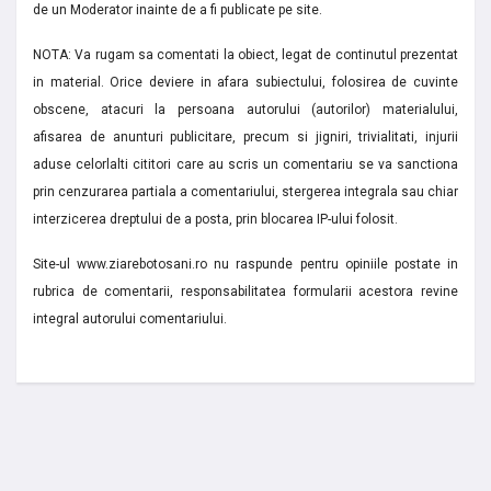
de un Moderator inainte de a fi publicate pe site.
NOTA: Va rugam sa comentati la obiect, legat de continutul prezentat
in material. Orice deviere in afara subiectului, folosirea de cuvinte
obscene, atacuri la persoana autorului (autorilor) materialului,
afisarea de anunturi publicitare, precum si jigniri, trivialitati, injurii
aduse celorlalti cititori care au scris un comentariu se va sanctiona
prin cenzurarea partiala a comentariului, stergerea integrala sau chiar
interzicerea dreptului de a posta, prin blocarea IP-ului folosit.
Site-ul www.ziarebotosani.ro nu raspunde pentru opiniile postate in
rubrica de comentarii, responsabilitatea formularii acestora revine
integral autorului comentariului.