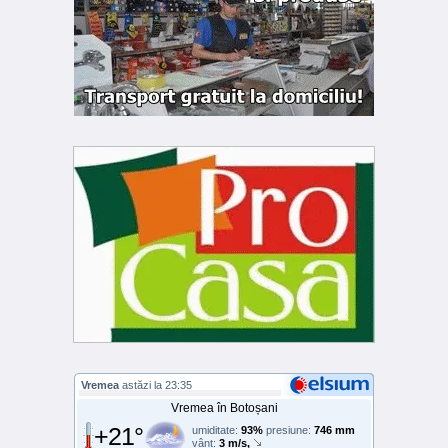
Vremea
astăzi la 23:35
Vremea în Botoșani
+21°
umiditate:
93%
presiune:
746 mm
vânt:
3 m/s,