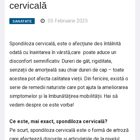
cervicală
05 Februarie 2025
SANATATE
Spondiloza cervicală, este o afecțiune des întâlnită
odată cu înaintarea în vârstă,care poate aduce un
disconfort semnificativ. Dureri de gât, rigiditate,
senzații de amorțeală sau chiar dureri de cap – toate
acestea pot afecta calitatea vieții. Din fericire, există o
serie de remedii naturiste care pot ajuta la ameliorarea
simptomelor și la îmbunătățirea mobilității. Hai să
vedem despre ce este vorba!
Ce este, mai exact, spondiloza cervicală?
Pe scurt, spondiloza cervicală este o formă de artroză
care afectează discurile și articulațiile de la nivelul