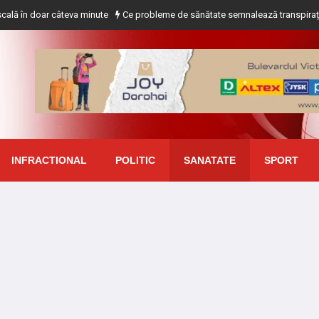
doar câteva minute
Ce probleme de sănătate semnalează transpirația excesiv
INFRACTIONAL
POLITIC
SANATATE
SPORT