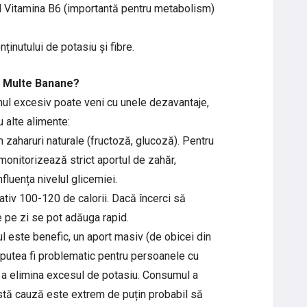
al Vitamina B6 (importantă pentru metabolism)
nținutului de potasiu și fibre.
a Multe Banane?
mul excesiv poate veni cu unele dezavantaje,
u alte alimente:
 zaharuri naturale (fructoză, glucoză). Pentru
onitorizează strict aportul de zahăr,
fluența nivelul glicemiei.
tiv 100-120 de calorii. Dacă încerci să
e pe zi se pot adăuga rapid.
l este benefic, un aport masiv (de obicei din
 putea fi problematic pentru persoanele cu
 în a elimina excesul de potasiu. Consumul a
stă cauză este extrem de puțin probabil să