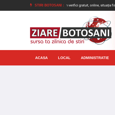
e să faci
Ai datorii la ANAF? Cum verifici gratuit, online, situația fiscală în 
STIRI BOTOSANI :
ACASA
LOCAL
ADMINISTRATIE