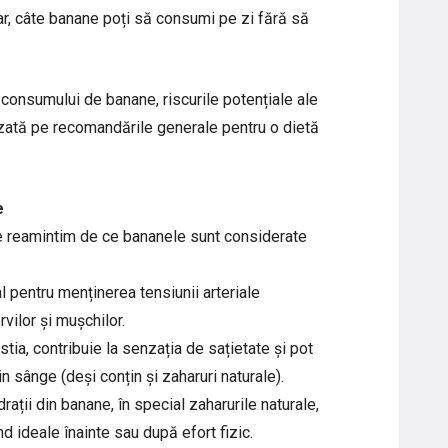
ar, câte banane poți să consumi pe zi fără să
 consumului de banane, riscurile potențiale ale
zată pe recomandările generale pentru o dietă
e
 ne reamintim de ce bananele sunt considerate
 pentru menținerea tensiunii arteriale
vilor și mușchilor.
stia, contribuie la senzația de sațietate și pot
din sânge (deși conțin și zaharuri naturale).
ații din banane, în special zaharurile naturale,
nd ideale înainte sau după efort fizic.