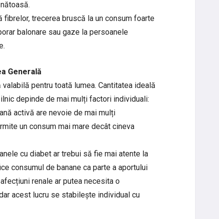
ănătoasă.
ă fibrelor, trecerea bruscă la un consum foarte
orar balonare sau gaze la persoanele
e.
ea Generală
 valabilă pentru toată lumea. Cantitatea ideală
nic depinde de mai mulți factori individuali:
oană activă are nevoie de mai mulți
 permite un consum mai mare decât cineva
ele cu diabet ar trebui să fie mai atente la
ifice consumul de banane ca parte a aportului
 afecțiuni renale ar putea necesita o
dar acest lucru se stabilește individual cu