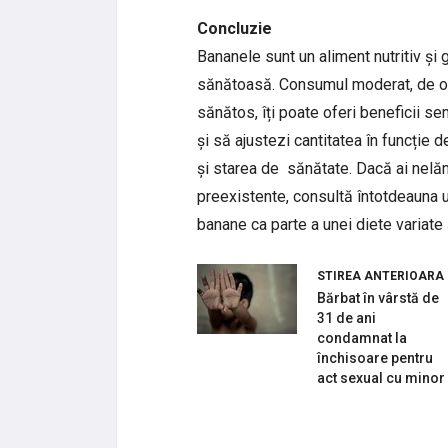
Concluzie
Bananele sunt un aliment nutritiv și g
sănătoasă. Consumul moderat, de ob
sănătos, îți poate oferi beneficii sem
și să ajustezi cantitatea în funcție d
și starea de sănătate. Dacă ai nelăm
preexistente, consultă întotdeauna u
banane ca parte a unei diete variate 
STIREA ANTERIOARA
Bărbat în vârstă de
31 de ani
condamnat la
închisoare pentru
act sexual cu minor