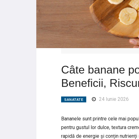
Câte banane po
Beneficii, Risc
24 Iunie 2026
SANATATE
Bananele sunt printre cele mai popul
pentru gustul lor dulce, textura cre
rapidă de energie și conțin nutrienți i