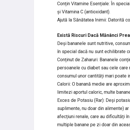
Conțin Vitamine Esențiale: În speci
și Vitamina C (antioxidant).
Ajută la Sănătatea Inimii: Datorită co
Există Riscuri Dacă Mănânci Pre
Deși bananele sunt nutritive, consu
în special dacă nu sunt echilibrate c
Conținut de Zaharuri: Bananele conțin
persoanele cu diabet sau cele care m
consumul unor cantități mari poate in
Calorii: O banană medie are aproxima
limitezi aportul caloric, multe banan
Exces de Potasiu (Rar): Deși potasiu
suplimente, nu doar din alimente) ar
afecțiuni renale, care au dificultăți
multiple banane pe zi doar din acea