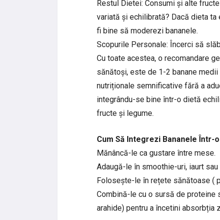
Restul Dietei: Consumi și alte fruct
variată și echilibrată? Dacă dieta ta 
fi bine să moderezi bananele.
Scopurile Personale: Încerci să slăbe
Cu toate acestea, o recomandare gene
sănătoși, este de 1-2 banane medii p
nutriționale semnificative fără a adu
integrându-se bine într-o dietă echil
fructe și legume.
Cum Să Integrezi Bananele Într-o 
Mănâncă-le ca gustare între mese.
Adaugă-le în smoothie-uri, iaurt sau 
Folosește-le în rețete sănătoase ( pâ
Combină-le cu o sursă de proteine s
arahide) pentru a încetini absorbția z