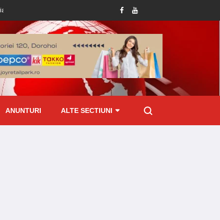
ă
Tânără ajunsă la Spitalul Dorohoi cu tot cu mixer, după ce și-a prins degetu
ANUNTURI
ALTE SECTIUNI