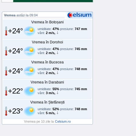
Vremea
astăzi la 09:04
Vremea în Botoșani
+24°
umiditate:
47%
presiune:
747 mm
vânt:
2 m/s,
Vremea în Dorohoi
+24°
umiditate:
47%
presiune:
745 mm
vânt:
2 m/s,
Vremea în Bucecea
+24°
umiditate:
47%
presiune:
748 mm
vânt:
2 m/s,
Vremea în Darabani
+22°
umiditate:
55%
presiune:
745 mm
vânt:
3 m/s,
Vremea în Ștefănești
+23°
umiditate:
52%
presiune:
748 mm
vânt:
5 m/s,
Vremea pe 10 zile la
Celsium.ro