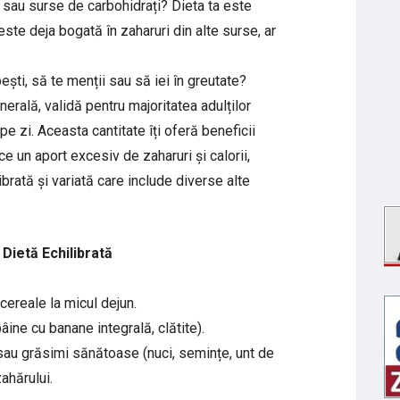
e sau surse de carbohidrați? Dieta ta este
este deja bogată în zaharuri din alte surse, ar
ști, să te menții sau să iei în greutate?
rală, validă pentru majoritatea adulților
e zi. Aceasta cantitate îți oferă beneficii
ce un aport excesiv de zaharuri și calorii,
ibrată și variată care include diverse alte
Dietă Echilibrată
cereale la micul dejun.
ine cu banane integrală, clătite).
au grăsimi sănătoase (nuci, semințe, unt de
ahărului.