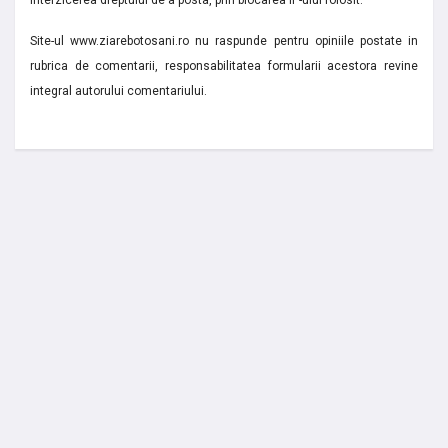
interzicerea dreptului de a posta, prin blocarea IP-ului folosit.
Site-ul www.ziarebotosani.ro nu raspunde pentru opiniile postate in
rubrica de comentarii, responsabilitatea formularii acestora revine
integral autorului comentariului.