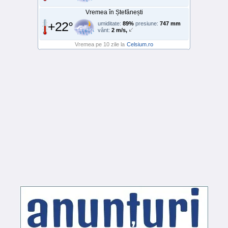
Vremea în Ștefănești
+22°
umiditate:
89%
presiune:
747 mm
vânt:
2 m/s,
Vremea pe 10 zile la
Celsium.ro