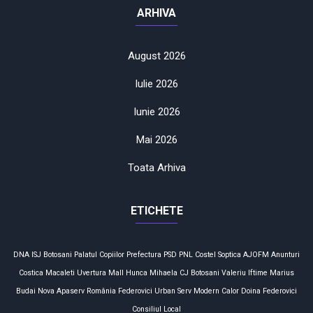
ARHIVA
August 2026
Iulie 2026
Iunie 2026
Mai 2026
Toata Arhiva
ETICHETE
DNA
ISJ Botosani
Palatul Copiilor
Prefectura
PSD
PNL
Costel Soptica
AJOFM
Anunturi
Costica Macaleti
Uvertura Mall
Hunca Mihaela
CJ Botosani
Valeriu Iftime
Marius
Budai
Nova Apaserv
România
Federovici
Urban Serv
Modern Calor
Doina Federovici
Consiliul Local