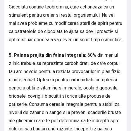
Ciocolata contine teobromina, care actioneaza ca un
stimulent pentru creier si restul organismului. Nu vei
mai avea probleme cu modificarea starii de spirit pentru
ca patratelele de ciocolata te ajuta sa devii proactiv si
optimist, iar oboseala va deveni in scurt timp o amintire.
5. Painea prajita din faina integrala:
60% din meniul
zilnic trebuie sa reprezinte carbohidrati, de care corpul
tau are nevoie pentru a rezista provocarilor in plan fizic
si intelectual. Opteaza pentru carbohidratii complecsi
pentru a obtine vitamine si minerale, ocolind gogosile,
briosele, covrigii, biscuitii si orice alte produse de
patiserie. Consuma cereale integrale pentru a stabiliza
nivelul de zahar din sange si a preveni scaderile bruste
ale glicemiei care te pot determina sa te indreptti spre
dulciuri sau bauturi energizante. Incepe-ti ziua cu o