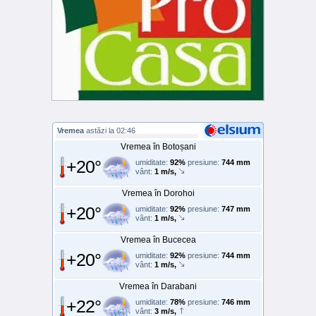
Vremea
astăzi la 02:46
Vremea în Botoșani
+20°
umiditate:
92%
presiune:
744 mm
vânt:
1 m/s,
Vremea în Dorohoi
+20°
umiditate:
92%
presiune:
747 mm
vânt:
1 m/s,
Vremea în Bucecea
+20°
umiditate:
92%
presiune:
744 mm
vânt:
1 m/s,
Vremea în Darabani
+22°
umiditate:
78%
presiune:
746 mm
vânt:
3 m/s,