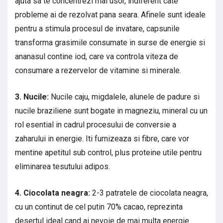
ajuta sa te concentrezi mai usor, indiferent cate
probleme ai de rezolvat pana seara. Afinele sunt ideale
pentru a stimula procesul de invatare, capsunile
transforma grasimile consumate in surse de energie si
ananasul contine iod, care va controla viteza de
consumare a rezervelor de vitamine si minerale.
3. Nucile:
Nucile caju, migdalele, alunele de padure si
nucile braziliene sunt bogate in magneziu, mineral cu un
rol esential in cadrul procesului de conversie a
zaharului in energie. Iti furnizeaza si fibre, care vor
mentine apetitul sub control, plus proteine utile pentru
eliminarea tesutului adipos.
4. Ciocolata neagra:
2-3 patratele de ciocolata neagra,
cu un continut de cel putin 70% cacao, reprezinta
desertul ideal cand ai nevoie de mai multa energie.