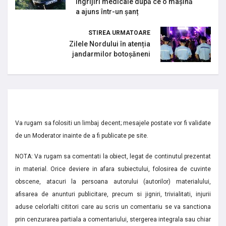
îngrijiri medicale după ce o mașină
a ajuns într-un șanț
STIREA URMATOARE
Zilele Nordului în atenția
jandarmilor botoșăneni
Va rugam sa folositi un limbaj decent; mesajele postate vor fi validate
de un Moderator inainte de a fi publicate pe site.
NOTA: Va rugam sa comentati la obiect, legat de continutul prezentat
in material. Orice deviere in afara subiectului, folosirea de cuvinte
obscene, atacuri la persoana autorului (autorilor) materialului,
afisarea de anunturi publicitare, precum si jigniri, trivialitati, injurii
aduse celorlalti cititori care au scris un comentariu se va sanctiona
prin cenzurarea partiala a comentariului, stergerea integrala sau chiar