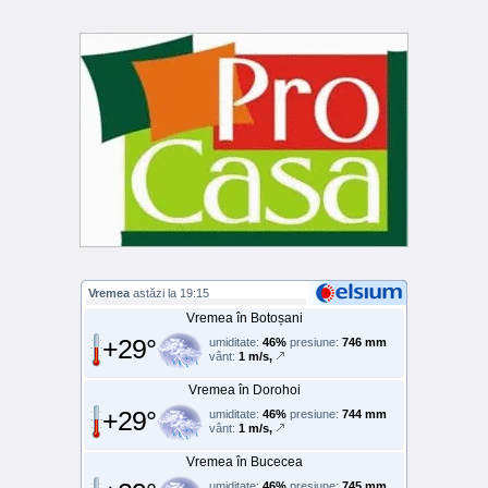
Vremea
astăzi la 19:15
Vremea în Botoșani
+29°
umiditate:
46%
presiune:
746 mm
vânt:
1 m/s,
Vremea în Dorohoi
+29°
umiditate:
46%
presiune:
744 mm
vânt:
1 m/s,
Vremea în Bucecea
umiditate:
46%
presiune:
745 mm