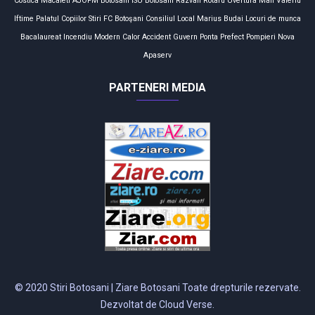
Costica Macaleti
AJOFM
Botosani
ISU Botosani
Razvan Rotaru
Uvertura Mall
Valeriu
Iftime
Palatul Copiilor
Stiri
FC Botoşani
Consiliul Local
Marius Budai
Locuri de munca
Bacalaureat
Incendiu
Modern Calor
Accident
Guvern
Ponta
Prefect
Pompieri
Nova
Apaserv
PARTENERI MEDIA
© 2020 Stiri Botosani | Ziare Botosani Toate drepturile rezervate.
Dezvoltat de Cloud Verse.