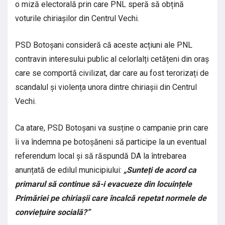
o miză electorală prin care PNL speră să obțină
voturile chiriașilor din Centrul Vechi.
PSD Botoșani consideră că aceste acțiuni ale PNL
contravin interesului public al celorlalți cetățeni din oraș
care se comportă civilizat, dar care au fost terorizați de
scandalul și violența unora dintre chiriașii din Centrul
Vechi.
Ca atare, PSD Botoșani va susține o campanie prin care
îi va îndemna pe botoșăneni să participe la un eventual
referendum local și să răspundă DA la întrebarea
anunțată de edilul municipiului:
„Sunteți de acord ca
primarul să continue să-i evacueze din locuințele
Primăriei pe chiriașii care încalcă repetat normele de
conviețuire socială?”