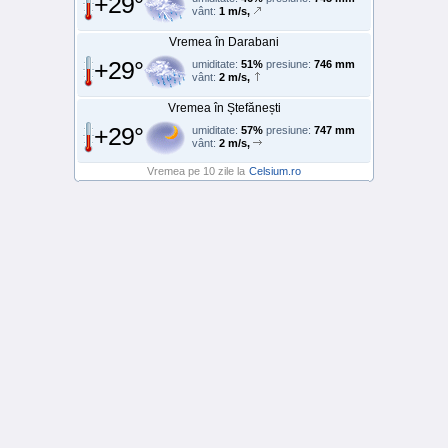
+29°
vânt:
1 m/s,
Vremea în Darabani
+29°
umiditate:
51%
presiune:
746 mm
vânt:
2 m/s,
Vremea în Ștefănești
+29°
umiditate:
57%
presiune:
747 mm
vânt:
2 m/s,
Vremea pe 10 zile la
Celsium.ro