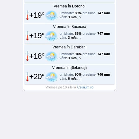
Vremea în Dorohoi
+19°
umiditate:
88%
presiune:
747 mm
vânt:
3 m/s,
Vremea în Bucecea
+19°
umiditate:
88%
presiune:
747 mm
vânt:
3 m/s,
Vremea în Darabani
+18°
umiditate:
94%
presiune:
747 mm
vânt:
3 m/s,
Vremea în Ștefănești
+20°
umiditate:
90%
presiune:
746 mm
vânt:
6 m/s,
Vremea pe 10 zile la
Celsium.ro