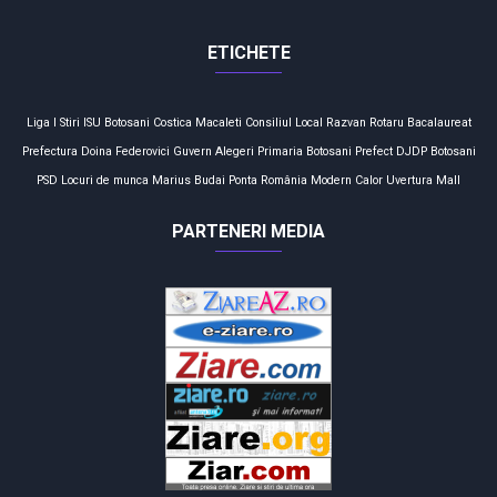
ETICHETE
Liga I
Stiri
ISU Botosani
Costica Macaleti
Consiliul Local
Razvan Rotaru
Bacalaureat
Prefectura
Doina Federovici
Guvern
Alegeri
Primaria Botosani
Prefect
DJDP
Botosani
PSD
Locuri de munca
Marius Budai
Ponta
România
Modern Calor
Uvertura Mall
PARTENERI MEDIA