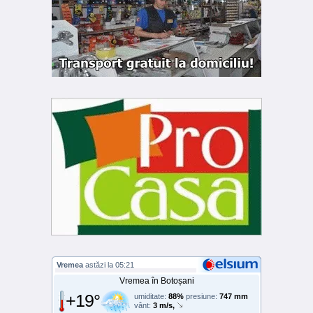
Vremea
astăzi la 05:21
Vremea în Botoșani
+19°
umiditate:
88%
presiune:
747 mm
vânt:
3 m/s,