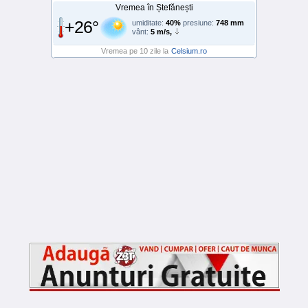
Vremea în Ștefănești
+26°
umiditate:
40%
presiune:
748 mm
vânt:
5 m/s,
Vremea pe 10 zile la
Celsium.ro