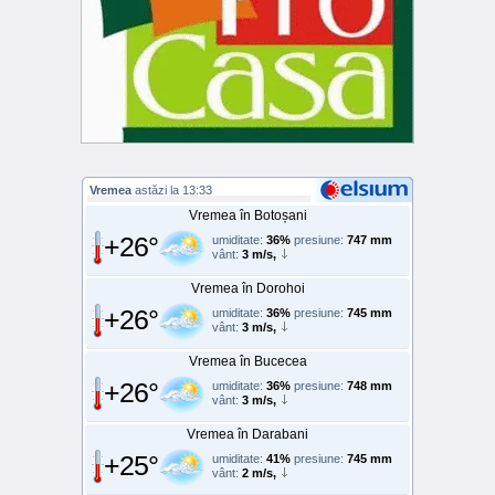
Vremea
astăzi la 13:33
Vremea în Botoșani
+26°
umiditate:
36%
presiune:
747 mm
vânt:
3 m/s,
Vremea în Dorohoi
+26°
umiditate:
36%
presiune:
745 mm
vânt:
3 m/s,
Vremea în Bucecea
+26°
umiditate:
36%
presiune:
748 mm
vânt:
3 m/s,
Vremea în Darabani
+25°
umiditate:
41%
presiune:
745 mm
vânt:
2 m/s,