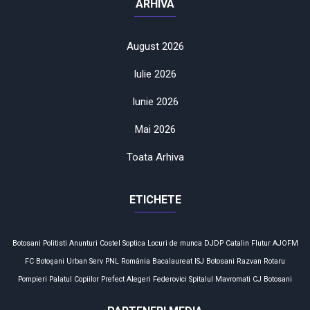
ARHIVA
August 2026
Iulie 2026
Iunie 2026
Mai 2026
Toata Arhiva
ETICHETE
Botosani
Politisti
Anunturi
Costel Soptica
Locuri de munca
DJDP
Catalin Flutur
AJOFM
FC Botoşani
Urban Serv
PNL
România
Bacalaureat
ISJ Botosani
Razvan Rotaru
Pompieri
Palatul Copiilor
Prefect
Alegeri
Federovici
Spitalul Mavromati
CJ Botosani