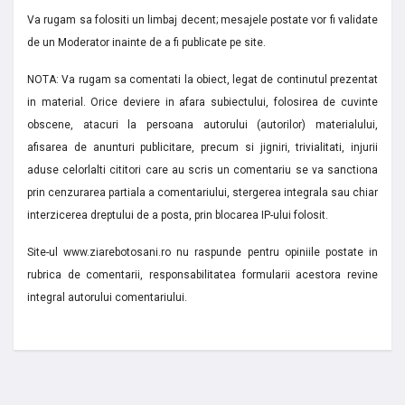
Va rugam sa folositi un limbaj decent; mesajele postate vor fi validate
de un Moderator inainte de a fi publicate pe site.
NOTA: Va rugam sa comentati la obiect, legat de continutul prezentat
in material. Orice deviere in afara subiectului, folosirea de cuvinte
obscene, atacuri la persoana autorului (autorilor) materialului,
afisarea de anunturi publicitare, precum si jigniri, trivialitati, injurii
aduse celorlalti cititori care au scris un comentariu se va sanctiona
prin cenzurarea partiala a comentariului, stergerea integrala sau chiar
interzicerea dreptului de a posta, prin blocarea IP-ului folosit.
Site-ul www.ziarebotosani.ro nu raspunde pentru opiniile postate in
rubrica de comentarii, responsabilitatea formularii acestora revine
integral autorului comentariului.