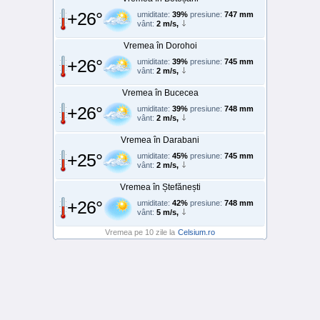
+26°
umiditate:
39%
presiune:
747 mm
vânt:
2 m/s,
Vremea în Dorohoi
+26°
umiditate:
39%
presiune:
745 mm
vânt:
2 m/s,
Vremea în Bucecea
+26°
umiditate:
39%
presiune:
748 mm
vânt:
2 m/s,
Vremea în Darabani
+25°
umiditate:
45%
presiune:
745 mm
vânt:
2 m/s,
Vremea în Ștefănești
+26°
umiditate:
42%
presiune:
748 mm
vânt:
5 m/s,
Vremea pe 10 zile la
Celsium.ro