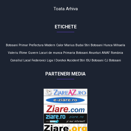
Toata Arhiva
ETICHETE
Botosani
Primar
Prefectura
Modern Calor
Marius Budai
Stiri Botosani
Hunca Mihaela
Valeriu Iftime
Guvern
Locuri de munca
Primaria Botosani
Anunturi
ANAF
România
Consiliul Local
Federovici
Liga I
Dorohoi
Accident
Stiri
ISU Botosani
CJ Botosani
PARTENERI MEDIA