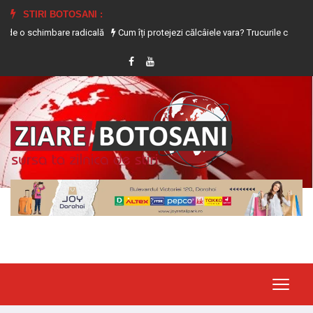
STIRI BOTOSANI :
mbare radicală
Cum îți protejezi călcâiele vara? Trucurile care previn uscarea