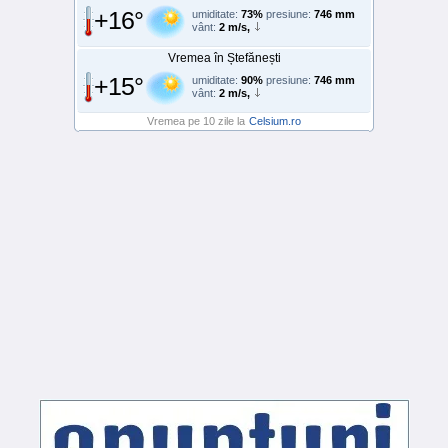
+16°
umiditate:
73%
presiune:
746 mm
vânt:
2 m/s,
Vremea în Ștefănești
+15°
umiditate:
90%
presiune:
746 mm
vânt:
2 m/s,
Vremea pe 10 zile la
Celsium.ro