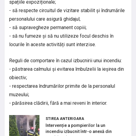
spațiile expoziționale;
- să respecte circuitul de vizitare stabilit și îndrumările
personalului care asigură ghidajul;
- să supravegheze permanent copiii;
- să nu fumeze și să nu utilizeze focul deschis în
locurile în aceste activități sunt interzise.
Reguli de comportare în cazul izbucnirii unui incendiu:
- păstrarea calmului și evitarea îmbulzelii la ieșirea din
obiectiv;
- respectarea îndrumărilor primite de la personalul
muzeului;
- părăsirea clădirii, fără a mai reveni în interior.
STIREA ANTERIOARA
Intervenție a pompierilor la un
incendiu izbucnit într-o anexă din