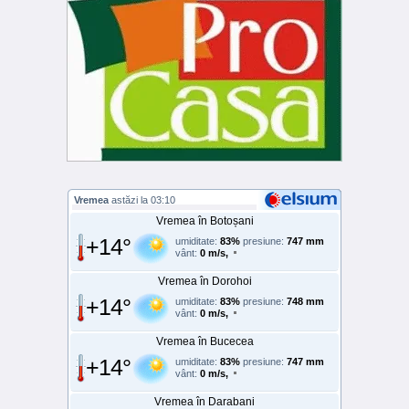
Vremea
astăzi la 03:10
Vremea în Botoșani
+14°
umiditate:
83%
presiune:
747 mm
vânt:
0 m/s,
Vremea în Dorohoi
+14°
umiditate:
83%
presiune:
748 mm
vânt:
0 m/s,
Vremea în Bucecea
+14°
umiditate:
83%
presiune:
747 mm
vânt:
0 m/s,
Vremea în Darabani