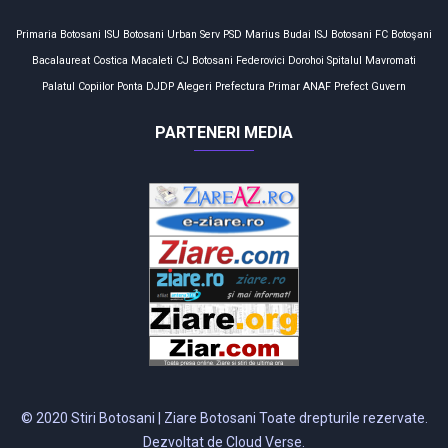
Primaria Botosani
ISU Botosani
Urban Serv
PSD
Marius Budai
ISJ Botosani
FC Botoşani
Bacalaureat
Costica Macaleti
CJ Botosani
Federovici
Dorohoi
Spitalul Mavromati
Palatul Copiilor
Ponta
DJDP
Alegeri
Prefectura
Primar
ANAF
Prefect
Guvern
PARTENERI MEDIA
© 2020 Stiri Botosani | Ziare Botosani Toate drepturile rezervate.
Dezvoltat de Cloud Verse.