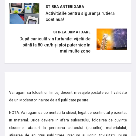
STIREA ANTERIOARA
Activitățile pentru siguranța rutieră
continuă!
STIREA URMATOARE
După caniculă vin furtunile: vijelii de
până la 80 km/h și ploi puternice în
mai multe zone
Va rugam sa folositi un limbaj decent; mesajele postate vor fi validate
de un Moderator inainte de a fi publicate pe site.
NOTA: Va rugam sa comentati la obiect, legat de continutul prezentat
in material. Orice deviere in afara subiectului, folosirea de cuvinte
obscene, atacuri la persoana autorului (autorilor) materialului,
afisarea de anunturi publicitare, precum si jigniri, trivialitati, injurii