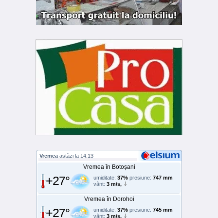
Vremea
astăzi la 14:13
Vremea în Botoșani
+27°
umiditate:
37%
presiune:
747 mm
vânt:
3 m/s,
Vremea în Dorohoi
+27°
umiditate:
37%
presiune:
745 mm
vânt:
3 m/s,