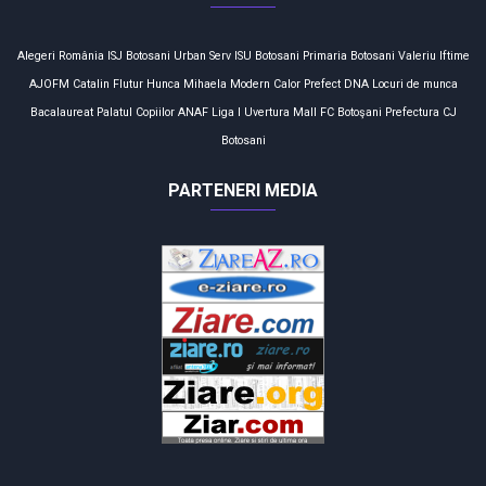
Alegeri
România
ISJ Botosani
Urban Serv
ISU Botosani
Primaria Botosani
Valeriu Iftime
AJOFM
Catalin Flutur
Hunca Mihaela
Modern Calor
Prefect
DNA
Locuri de munca
Bacalaureat
Palatul Copiilor
ANAF
Liga I
Uvertura Mall
FC Botoşani
Prefectura
CJ
Botosani
PARTENERI MEDIA