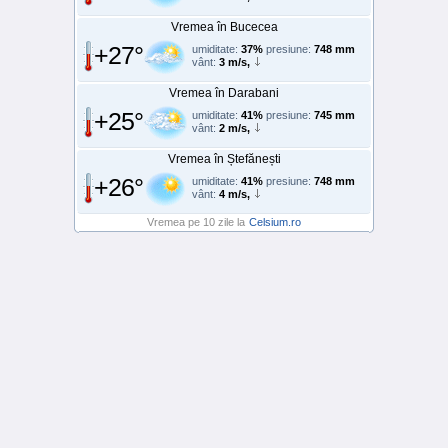
Vremea în Bucecea
+27°
umiditate:
37%
presiune:
748 mm
vânt:
3 m/s,
Vremea în Darabani
+25°
umiditate:
41%
presiune:
745 mm
vânt:
2 m/s,
Vremea în Ștefănești
+26°
umiditate:
41%
presiune:
748 mm
vânt:
4 m/s,
Vremea pe 10 zile la
Celsium.ro