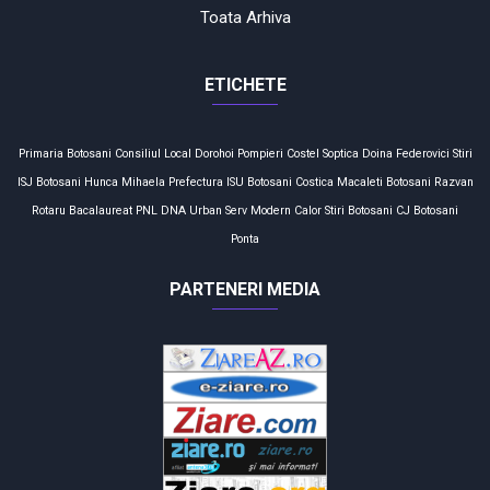
Toata Arhiva
ETICHETE
Primaria Botosani
Consiliul Local
Dorohoi
Pompieri
Costel Soptica
Doina Federovici
Stiri
ISJ Botosani
Hunca Mihaela
Prefectura
ISU Botosani
Costica Macaleti
Botosani
Razvan
Rotaru
Bacalaureat
PNL
DNA
Urban Serv
Modern Calor
Stiri Botosani
CJ Botosani
Ponta
PARTENERI MEDIA