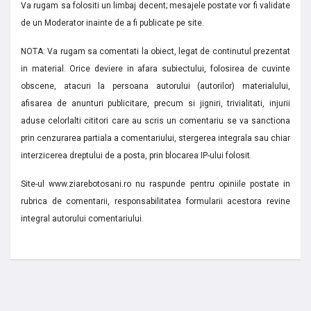
Va rugam sa folositi un limbaj decent; mesajele postate vor fi validate
de un Moderator inainte de a fi publicate pe site.
NOTA: Va rugam sa comentati la obiect, legat de continutul prezentat
in material. Orice deviere in afara subiectului, folosirea de cuvinte
obscene, atacuri la persoana autorului (autorilor) materialului,
afisarea de anunturi publicitare, precum si jigniri, trivialitati, injurii
aduse celorlalti cititori care au scris un comentariu se va sanctiona
prin cenzurarea partiala a comentariului, stergerea integrala sau chiar
interzicerea dreptului de a posta, prin blocarea IP-ului folosit.
Site-ul www.ziarebotosani.ro nu raspunde pentru opiniile postate in
rubrica de comentarii, responsabilitatea formularii acestora revine
integral autorului comentariului.