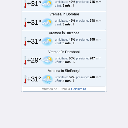
+31°
umiditate:
49%
presiune:
745 mm
vânt:
3 m/s,
Vremea în Dorohoi
+31°
umiditate:
49%
presiune:
748 mm
vânt:
3 m/s,
Vremea în Bucecea
+31°
umiditate:
49%
presiune:
745 mm
vânt:
3 m/s,
Vremea în Darabani
+29°
umiditate:
50%
presiune:
747 mm
vânt:
3 m/s,
Vremea în Ștefănești
+31°
umiditate:
52%
presiune:
746 mm
vânt:
3 m/s,
Vremea pe 10 zile la
Celsium.ro