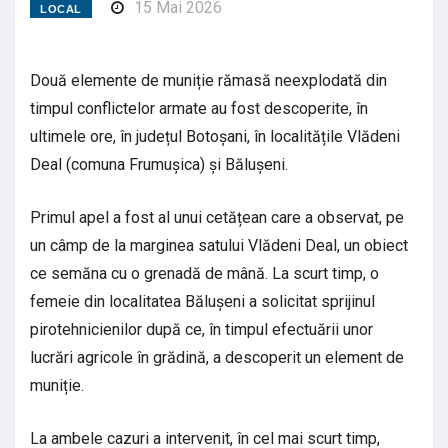
15 Mai 2026
LOCAL
Două elemente de muniție rămasă neexplodată din
timpul conflictelor armate au fost descoperite, în
ultimele ore, în județul Botoșani, în localitățile Vlădeni
Deal (comuna Frumușica) și Bălușeni.
Primul apel a fost al unui cetățean care a observat, pe
un câmp de la marginea satului Vlădeni Deal, un obiect
ce semăna cu o grenadă de mână. La scurt timp, o
femeie din localitatea Bălușeni a solicitat sprijinul
pirotehnicienilor după ce, în timpul efectuării unor
lucrări agricole în grădină, a descoperit un element de
muniție.
La ambele cazuri a intervenit, în cel mai scurt timp,