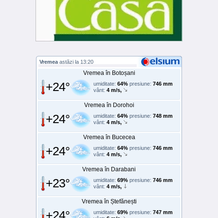
Vremea
astăzi la 13:20
Vremea în Botoșani
+24°
umiditate:
64%
presiune:
746 mm
vânt:
4 m/s,
Vremea în Dorohoi
+24°
umiditate:
64%
presiune:
748 mm
vânt:
4 m/s,
Vremea în Bucecea
+24°
umiditate:
64%
presiune:
746 mm
vânt:
4 m/s,
Vremea în Darabani
+23°
umiditate:
69%
presiune:
746 mm
vânt:
4 m/s,
Vremea în Ștefănești
+24°
umiditate:
69%
presiune:
747 mm