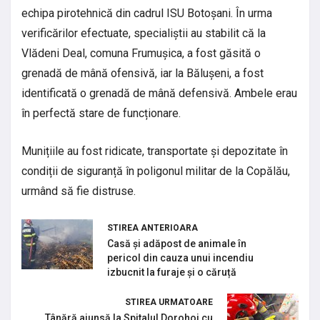
echipa pirotehnică din cadrul ISU Botoșani. În urma
verificărilor efectuate, specialiștii au stabilit că la
Vlădeni Deal, comuna Frumușica, a fost găsită o
grenadă de mână ofensivă, iar la Bălușeni, a fost
identificată o grenadă de mână defensivă. Ambele erau
în perfectă stare de funcționare.
Munițiile au fost ridicate, transportate și depozitate în
condiții de siguranță în poligonul militar de la Copălău,
urmând să fie distruse.
STIREA ANTERIOARA
Casă și adăpost de animale în
pericol din cauza unui incendiu
izbucnit la furaje și o căruță
STIREA URMATOARE
Tânără ajunsă la Spitalul Dorohoi cu