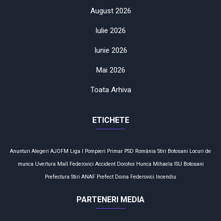
August 2026
Iulie 2026
Iunie 2026
Mai 2026
Toata Arhiva
ETICHETE
Anunturi
Alegeri
AJOFM
Liga I
Pompieri
Primar
PSD
România
Stiri Botosani
Locuri de
munca
Uvertura Mall
Federovici
Accident
Dorohoi
Hunca Mihaela
ISU Botosani
Prefectura
Stiri
ANAF
Prefect
Doina Federovici
Incendiu
PARTENERI MEDIA