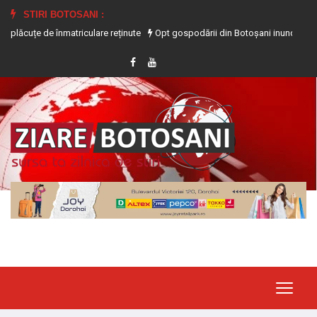
STIRI BOTOSANI :
de înmatriculare reținute
Opt gospodării din Botoșani inundate în urma precip