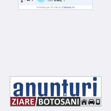
vânt:
6 m/s,
Vremea pe 10 zile la
Celsium.ro