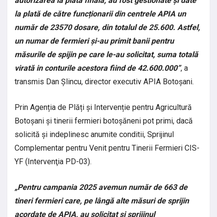
autorizarea la plata finală, au fost gestionate și date
la plată de către funcționarii din centrele APIA un
număr de 23570 dosare, din totalul de 25.600. Astfel,
un numar de fermieri și-au primit banii pentru
măsurile de spijin pe care le-au solicitat, suma totală
virată in conturile acestora fiind de 42.600.000”
, a
transmis Dan Șlincu, director executiv APIA Botoșani.
Prin Agenția de Plăți și Intervenție pentru Agricultură
Botoșani și tinerii fermieri botoșăneni pot primi, dacă
solicită și indeplinesc anumite conditii, Sprijinul
Complementar pentru Venit pentru Tinerii Fermieri CIS-
YF (Intervenţia PD-03).
„Pentru campania 2025 avemun număr de 663 de
tineri fermieri care, pe lângă alte măsuri de sprijin
acordate de APIA, au solicitat si sprijinul