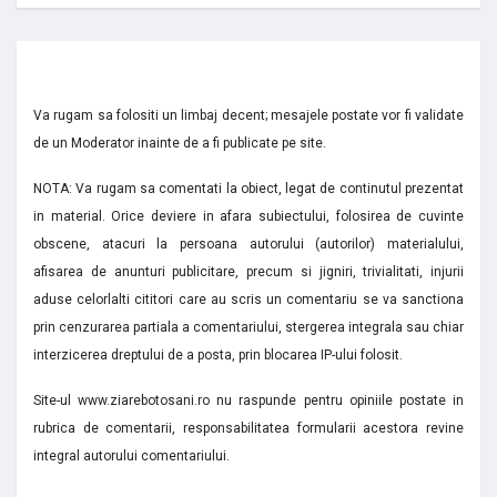
Va rugam sa folositi un limbaj decent; mesajele postate vor fi validate
de un Moderator inainte de a fi publicate pe site.
NOTA: Va rugam sa comentati la obiect, legat de continutul prezentat
in material. Orice deviere in afara subiectului, folosirea de cuvinte
obscene, atacuri la persoana autorului (autorilor) materialului,
afisarea de anunturi publicitare, precum si jigniri, trivialitati, injurii
aduse celorlalti cititori care au scris un comentariu se va sanctiona
prin cenzurarea partiala a comentariului, stergerea integrala sau chiar
interzicerea dreptului de a posta, prin blocarea IP-ului folosit.
Site-ul www.ziarebotosani.ro nu raspunde pentru opiniile postate in
rubrica de comentarii, responsabilitatea formularii acestora revine
integral autorului comentariului.