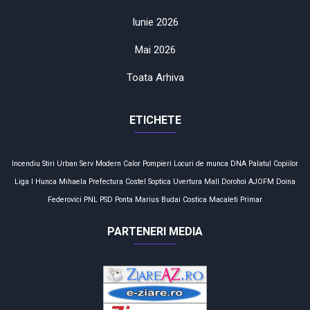
Iunie 2026
Mai 2026
Toata Arhiva
ETICHETE
Incendiu
Stiri
Urban Serv
Modern Calor
Pompieri
Locuri de munca
DNA
Palatul Copiilor
Liga I
Hunca Mihaela
Prefectura
Costel Soptica
Uvertura Mall
Dorohoi
AJOFM
Doina
Federovici
PNL
PSD
Ponta
Marius Budai
Costica Macaleti
Primar
PARTENERI MEDIA