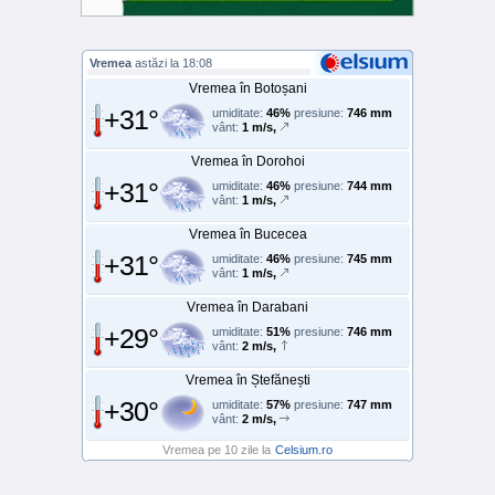
Vremea
astăzi la 18:08
Vremea în Botoșani
+31°
umiditate:
46%
presiune:
746 mm
vânt:
1 m/s,
Vremea în Dorohoi
+31°
umiditate:
46%
presiune:
744 mm
vânt:
1 m/s,
Vremea în Bucecea
+31°
umiditate:
46%
presiune:
745 mm
vânt:
1 m/s,
Vremea în Darabani
+29°
umiditate:
51%
presiune:
746 mm
vânt:
2 m/s,
Vremea în Ștefănești
+30°
umiditate:
57%
presiune:
747 mm
vânt:
2 m/s,
Vremea pe 10 zile la
Celsium.ro