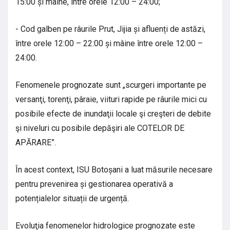
15:00 și mâine, între orele 12:00 – 24:00;
- Cod galben pe râurile Prut, Jijia și afluenți de astăzi,
între orele 12:00 – 22:00 și mâine între orele 12:00 –
24:00.
Fenomenele prognozate sunt „scurgeri importante pe
versanţi, torenţi, pâraie, viituri rapide pe râurile mici cu
posibile efecte de inundaţii locale şi creşteri de debite
şi niveluri cu posibile depăşiri ale COTELOR DE
APĂRARE”.
În acest context, ISU Botoșani a luat măsurile necesare
pentru prevenirea și gestionarea operativă a
potențialelor situații de urgență.
Evoluţia fenomenelor hidrologice prognozate este