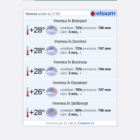
Vremea
astăzi la 17:50
Vremea în Botoșani
+28°
umiditate:
71%
presiune:
746 mm
vânt:
3 m/s,
Vremea în Dorohoi
+28°
umiditate:
71%
presiune:
747 mm
vânt:
3 m/s,
Vremea în Bucecea
+28°
umiditate:
71%
presiune:
744 mm
vânt:
3 m/s,
Vremea în Darabani
+26°
umiditate:
75%
presiune:
747 mm
vânt:
3 m/s,
Vremea în Ștefănești
+28°
umiditate:
65%
presiune:
746 mm
vânt:
3 m/s,
Vremea pe 10 zile la
Celsium.ro