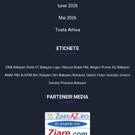
Iunie 2026
Mai 2026
Toata Arhiva
ETICHETE
DNA
Botosani
Ponta
FC Botoşani
Liga I
Marius Budai
PNL
Alegeri
Primar
ISJ Botosani
ANAF
PSD
AJOFM
Stiri
Pompieri
Stiri Botosani
România
Catalin Flutur
Incendiu
Guvern
Dorohoi
Primaria Botosani
PARTENERI MEDIA