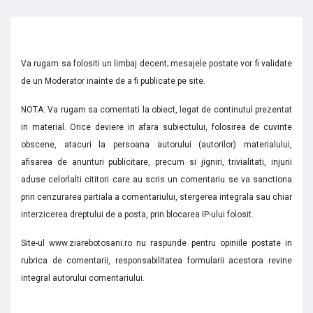
Va rugam sa folositi un limbaj decent; mesajele postate vor fi validate
de un Moderator inainte de a fi publicate pe site.
NOTA: Va rugam sa comentati la obiect, legat de continutul prezentat
in material. Orice deviere in afara subiectului, folosirea de cuvinte
obscene, atacuri la persoana autorului (autorilor) materialului,
afisarea de anunturi publicitare, precum si jigniri, trivialitati, injurii
aduse celorlalti cititori care au scris un comentariu se va sanctiona
prin cenzurarea partiala a comentariului, stergerea integrala sau chiar
interzicerea dreptului de a posta, prin blocarea IP-ului folosit.
Site-ul www.ziarebotosani.ro nu raspunde pentru opiniile postate in
rubrica de comentarii, responsabilitatea formularii acestora revine
integral autorului comentariului.