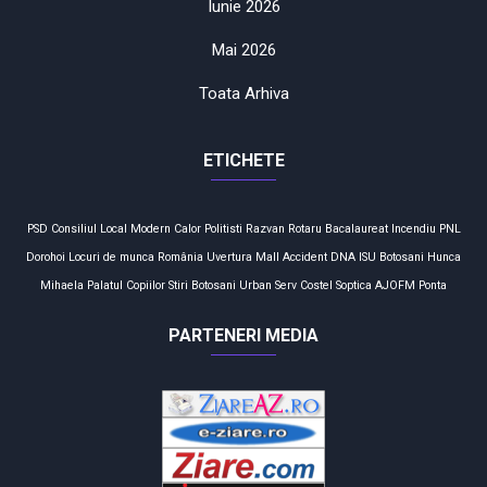
Iunie 2026
Mai 2026
Toata Arhiva
ETICHETE
PSD
Consiliul Local
Modern Calor
Politisti
Razvan Rotaru
Bacalaureat
Incendiu
PNL
Dorohoi
Locuri de munca
România
Uvertura Mall
Accident
DNA
ISU Botosani
Hunca
Mihaela
Palatul Copiilor
Stiri Botosani
Urban Serv
Costel Soptica
AJOFM
Ponta
PARTENERI MEDIA