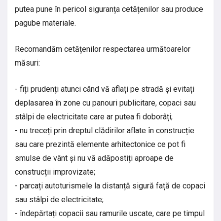
putea pune în pericol siguranța cetățenilor sau produce
pagube materiale.
Recomandăm cetățenilor respectarea următoarelor
măsuri:
- fiți prudenți atunci când vă aflați pe stradă și evitați
deplasarea în zone cu panouri publicitare, copaci sau
stâlpi de electricitate care ar putea fi doborâți;
- nu treceți prin dreptul clădirilor aflate în construcție
sau care prezintă elemente arhitectonice ce pot fi
smulse de vânt și nu vă adăpostiți aproape de
construcții improvizate;
- parcați autoturismele la distanță sigură față de copaci
sau stâlpi de electricitate;
- îndepărtați copacii sau ramurile uscate, care pe timpul