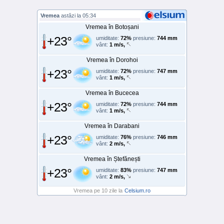
Vremea
astăzi la 05:34
Vremea în Botoșani
+23°
umiditate:
72%
presiune:
744 mm
vânt:
1 m/s,
Vremea în Dorohoi
+23°
umiditate:
72%
presiune:
747 mm
vânt:
1 m/s,
Vremea în Bucecea
+23°
umiditate:
72%
presiune:
744 mm
vânt:
1 m/s,
Vremea în Darabani
+23°
umiditate:
76%
presiune:
746 mm
vânt:
2 m/s,
Vremea în Ștefănești
+23°
umiditate:
83%
presiune:
747 mm
vânt:
2 m/s,
Vremea pe 10 zile la
Celsium.ro