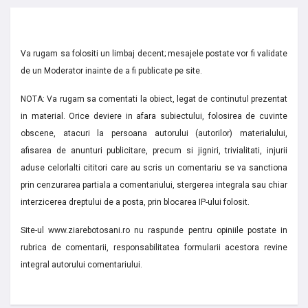
Va rugam sa folositi un limbaj decent; mesajele postate vor fi validate
de un Moderator inainte de a fi publicate pe site.
NOTA: Va rugam sa comentati la obiect, legat de continutul prezentat
in material. Orice deviere in afara subiectului, folosirea de cuvinte
obscene, atacuri la persoana autorului (autorilor) materialului,
afisarea de anunturi publicitare, precum si jigniri, trivialitati, injurii
aduse celorlalti cititori care au scris un comentariu se va sanctiona
prin cenzurarea partiala a comentariului, stergerea integrala sau chiar
interzicerea dreptului de a posta, prin blocarea IP-ului folosit.
Site-ul www.ziarebotosani.ro nu raspunde pentru opiniile postate in
rubrica de comentarii, responsabilitatea formularii acestora revine
integral autorului comentariului.