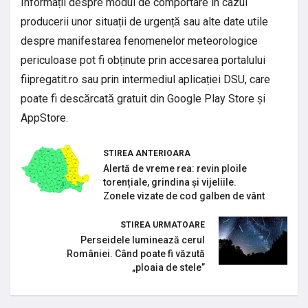
Informații despre modul de comportare în cazul
producerii unor situații de urgență sau alte date utile
despre manifestarea fenomenelor meteorologice
periculoase pot fi obținute prin accesarea portalului
fiipregatit.ro sau prin intermediul aplicației DSU, care
poate fi descărcată gratuit din Google Play Store și
AppStore.
STIREA ANTERIOARA
Alertă de vreme rea: revin ploile
torențiale, grindina și vijeliile.
Zonele vizate de cod galben de vânt
STIREA URMATOARE
Perseidele luminează cerul
României. Când poate fi văzută
„ploaia de stele”