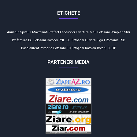
ETICHETE
Anunturi
Spitalul Mavromati
Prefect
Federovici
Uvertura Mall
Botosani
Pompieri
Stiri
Prefectura
ISJ Botosani
Dorohoi
PNL
ISU Botosani
Guvern
Liga I
România
PSD
Bacalaureat
Primaria Botosani
FC Botoşani
Razvan Rotaru
DJDP
PARTENERI MEDIA