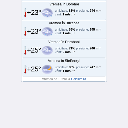
Vremea în Dorohoi
+23°
umiditate:
83%
presiune:
744 mm
vânt:
1 m/s,
Vremea în Bucecea
+23°
umiditate:
83%
presiune:
745 mm
vânt:
1 m/s,
Vremea în Darabani
+25°
umiditate:
71%
presiune:
746 mm
vânt:
2 m/s,
Vremea în Ștefănești
+25°
umiditate:
80%
presiune:
747 mm
vânt:
1 m/s,
Vremea pe 10 zile la
Celsium.ro