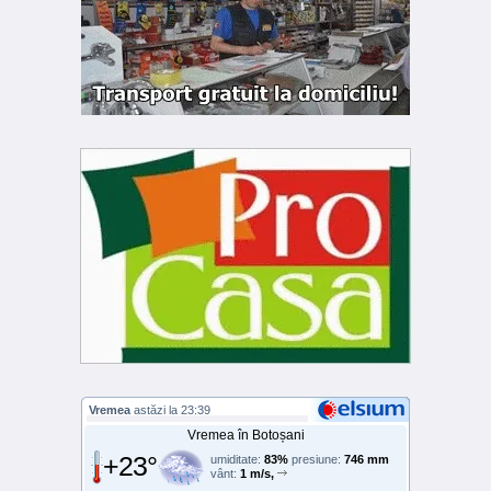
Vremea
astăzi la 23:39
Vremea în Botoșani
+23°
umiditate:
83%
presiune:
746 mm
vânt:
1 m/s,