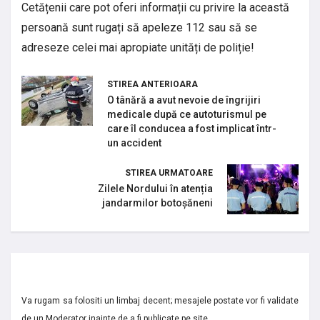
Cetățenii care pot oferi informații cu privire la această
persoană sunt rugați să apeleze 112 sau să se
adreseze celei mai apropiate unități de poliție!
STIREA ANTERIOARA
O tânără a avut nevoie de îngrijiri
medicale după ce autoturismul pe
care îl conducea a fost implicat într-
un accident
STIREA URMATOARE
Zilele Nordului în atenția
jandarmilor botoșăneni
Va rugam sa folositi un limbaj decent; mesajele postate vor fi validate
de un Moderator inainte de a fi publicate pe site.