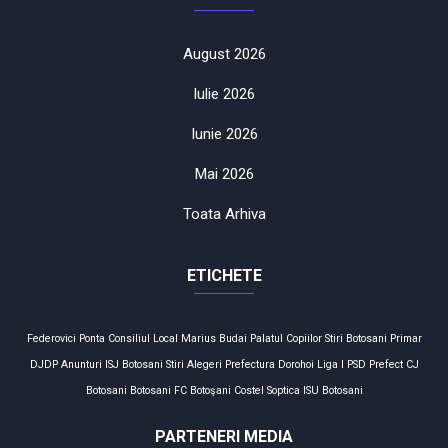
August 2026
Iulie 2026
Iunie 2026
Mai 2026
Toata Arhiva
ETICHETE
Federovici
Ponta
Consiliul Local
Marius Budai
Palatul Copiilor
Stiri Botosani
Primar
DJDP
Anunturi
ISJ Botosani
Stiri
Alegeri
Prefectura
Dorohoi
Liga I
PSD
Prefect
CJ
Botosani
Botosani
FC Botoşani
Costel Soptica
ISU Botosani
PARTENERI MEDIA