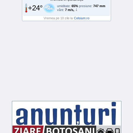
+24°
umiditate:
65%
presiune:
747 mm
vânt:
7 m/s,
Vremea pe 10 zile la
Celsium.ro