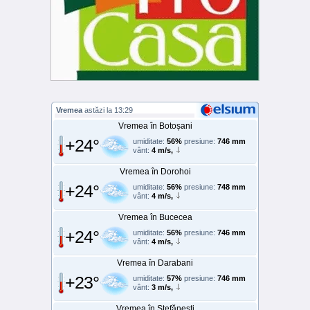
Vremea
astăzi la 13:29
Vremea în Botoșani
+24°
umiditate:
56%
presiune:
746 mm
vânt:
4 m/s,
Vremea în Dorohoi
+24°
umiditate:
56%
presiune:
748 mm
vânt:
4 m/s,
Vremea în Bucecea
+24°
umiditate:
56%
presiune:
746 mm
vânt:
4 m/s,
Vremea în Darabani
+23°
umiditate:
57%
presiune:
746 mm
vânt:
3 m/s,
Vremea în Ștefănești