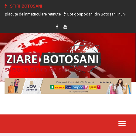
STIRI BOTOSANI :
 de înmatriculare reținute
Opt gospodării din Botoșani inundate în urma precip