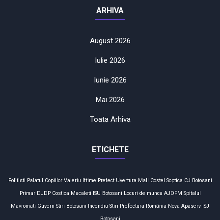
ARHIVA
August 2026
Iulie 2026
Iunie 2026
Mai 2026
Toata Arhiva
ETICHETE
Politisti
Palatul Copiilor
Valeriu Iftime
Prefect
Uvertura Mall
Costel Soptica
CJ Botosani
Primar
DJDP
Costica Macaleti
ISU Botosani
Locuri de munca
AJOFM
Spitalul
Mavromati
Guvern
Stiri Botosani
Incendiu
Stiri
Prefectura
România
Nova Apaserv
ISJ
Botosani