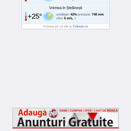
Vremea în Ștefănești
+25°
umiditate:
42%
presiune:
748 mm
vânt:
5 m/s,
Vremea pe 10 zile la
Celsium.ro