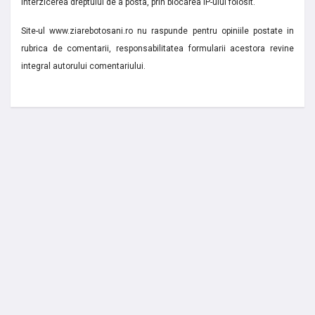
interzicerea dreptului de a posta, prin blocarea IP-ului folosit.
Site-ul www.ziarebotosani.ro nu raspunde pentru opiniile postate in
rubrica de comentarii, responsabilitatea formularii acestora revine
integral autorului comentariului.