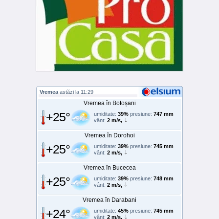
Vremea
astăzi la 11:29
Vremea în Botoșani
+25°
umiditate:
39%
presiune:
747 mm
vânt:
2 m/s,
Vremea în Dorohoi
+25°
umiditate:
39%
presiune:
745 mm
vânt:
2 m/s,
Vremea în Bucecea
+25°
umiditate:
39%
presiune:
748 mm
vânt:
2 m/s,
Vremea în Darabani
+24°
umiditate:
45%
presiune:
745 mm
vânt:
2 m/s,