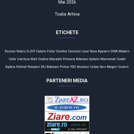
Mai 2026
Toata Arhiva
ETICHETE
Razvan Rotaru
DJDP
Catalin Flutur
Dorohoi
Consiliul Local
Nova Apaserv
DNA
Modern
Calor
Uvertura Mall
Costica Macaleti
Primaria Botosani
Spitalul Mavromati
Costel
Soptica
Politisti
Pompieri
ISU Botosani
Primar
PSD
Anunturi
Urban Serv
Alegeri
Guvern
PARTENERI MEDIA