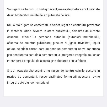
Va rugam sa folositi un limbaj decent; mesajele postate vor fi validate
de un Moderator inainte de a fi publicate pe site.
NOTA: Va rugam sa comentati la obiect, legat de continutul prezentat
in material. Orice deviere in afara subiectului, folosirea de cuvinte
obscene, atacuri la persoana autorului (autorilor) materialului,
afisarea de anunturi publicitare, precum si jigniri, trivialitati, injurii
aduse celorlalti cititori care au scris un comentariu se va sanctiona
prin cenzurarea partiala a comentariului, stergerea integrala sau chiar
interzicerea dreptului de a posta, prin blocarea IP-ului folosit.
Site-ul www.ziarebotosani.ro nu raspunde pentru opiniile postate in
rubrica de comentarii, responsabilitatea formularii acestora revine
integral autorului comentariului.