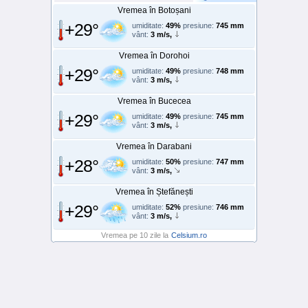
Vremea în Botoșani
+29°
umiditate:
49%
presiune:
745 mm
vânt:
3 m/s,
Vremea în Dorohoi
+29°
umiditate:
49%
presiune:
748 mm
vânt:
3 m/s,
Vremea în Bucecea
+29°
umiditate:
49%
presiune:
745 mm
vânt:
3 m/s,
Vremea în Darabani
+28°
umiditate:
50%
presiune:
747 mm
vânt:
3 m/s,
Vremea în Ștefănești
+29°
umiditate:
52%
presiune:
746 mm
vânt:
3 m/s,
Vremea pe 10 zile la
Celsium.ro