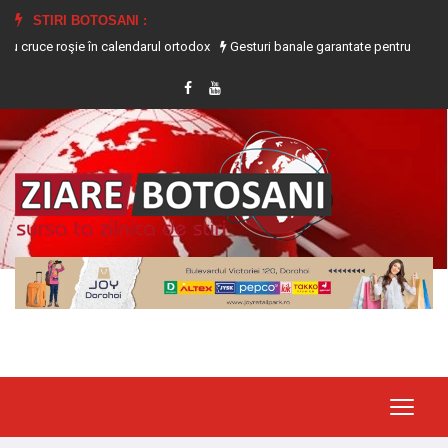
STIRI BOTOSANI :
 roşie în calendarul ortodox
Gesturi banale garantate pentru a te ajuta să s