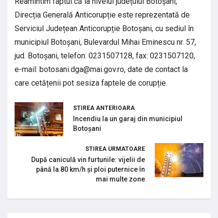
Reamintim faptul că la nivelul județului Botoșani,
Direcția Generală Anticorupție este reprezentată de
Serviciul Județean Anticorupție Botoșani, cu sediul în
municipiul Botoșani, Bulevardul Mihai Eminescu nr. 57,
jud. Botoșani, telefon: 0231507128, fax: 0231507120,
e-mail:
botosani.dga@mai.gov.ro
, date de contact la
care cetățenii pot sesiza faptele de corupție.
STIREA ANTERIOARA
Incendiu la un garaj din municipiul
Botoșani
STIREA URMATOARE
După caniculă vin furtunile: vijelii de
până la 80 km/h și ploi puternice în
mai multe zone