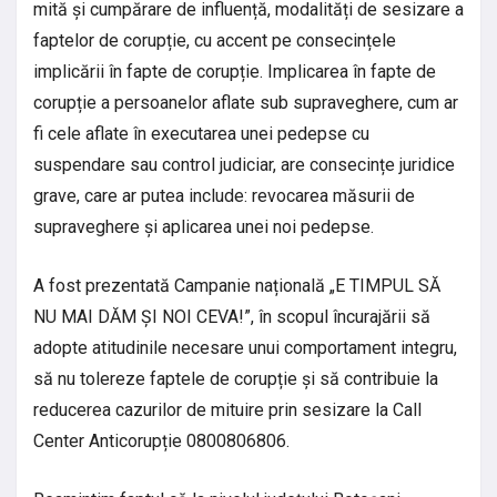
mită și cumpărare de influență, modalități de sesizare a
faptelor de corupție, cu accent pe consecințele
implicării în fapte de corupție. Implicarea în fapte de
corupție a persoanelor aflate sub supraveghere, cum ar
fi cele aflate în executarea unei pedepse cu
suspendare sau control judiciar, are consecințe juridice
grave, care ar putea include: revocarea măsurii de
supraveghere și aplicarea unei noi pedepse.
A fost prezentată Campanie națională „E TIMPUL SĂ
NU MAI DĂM ȘI NOI CEVA!”, în scopul încurajării să
adopte atitudinile necesare unui comportament integru,
să nu tolereze faptele de corupție și să contribuie la
reducerea cazurilor de mituire prin sesizare la Call
Center Anticorupție 0800806806.