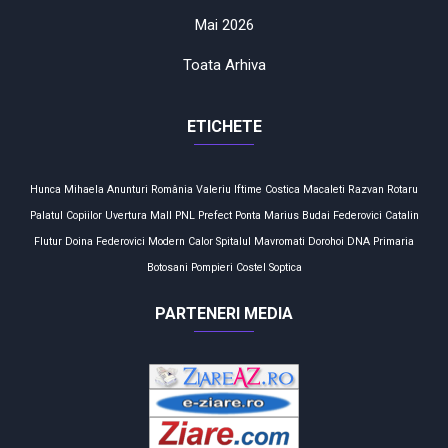
Mai 2026
Toata Arhiva
ETICHETE
Hunca Mihaela
Anunturi
România
Valeriu Iftime
Costica Macaleti
Razvan Rotaru
Palatul Copiilor
Uvertura Mall
PNL
Prefect
Ponta
Marius Budai
Federovici
Catalin
Flutur
Doina Federovici
Modern Calor
Spitalul Mavromati
Dorohoi
DNA
Primaria
Botosani
Pompieri
Costel Soptica
PARTENERI MEDIA