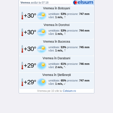
Vremea
astăzi la 07:18
Vremea în Botoșani
+30°
umiditate:
53%
presiune:
747 mm
vânt:
1 m/s,
Vremea în Dorohoi
+30°
umiditate:
53%
presiune:
744 mm
vânt:
1 m/s,
Vremea în Bucecea
+30°
umiditate:
53%
presiune:
745 mm
vânt:
1 m/s,
Vremea în Darabani
+29°
umiditate:
61%
presiune:
746 mm
vânt:
2 m/s,
Vremea în Ștefănești
+29°
umiditate:
65%
presiune:
747 mm
vânt:
1 m/s,
Vremea pe 10 zile la
Celsium.ro