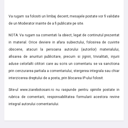
Va rugam sa folositi un limbaj decent; mesajele postate vor fi validate
de un Moderator inainte de a fi publicate pe site.
NOTA: Va rugam sa comentati la obiect, legat de continutul prezentat
in material. Orice deviere in afara subiectului, folosirea de cuvinte
obscene, atacuri la persoana autorului (autorilor) materialului,
afisarea de anunturi publicitare, precum si jigniri, trivialitati, injurii
aduse celorlalti cititori care au scris un comentariu se va sanctiona
prin cenzurarea partiala a comentariului, stergerea integrala sau chiar
interzicerea dreptului de a posta, prin blocarea IP-ului folosit.
Site-ul www.ziarebotosani.ro nu raspunde pentru opiniile postate in
rubrica de comentarii, responsabilitatea formularii acestora revine
integral autorului comentariului.