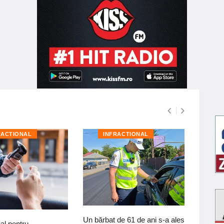
RACTIONAL
INFRACTIONAL
I
Un bărbat de 61 de ani s-a ales
Reținut
al pentru