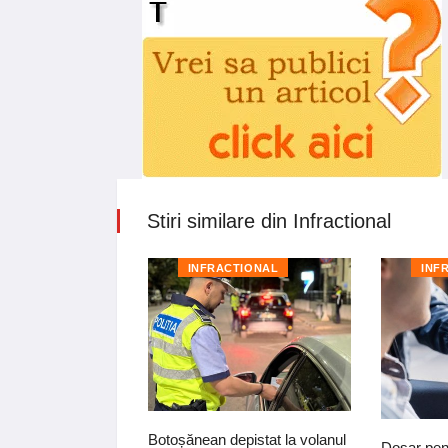
Stiri similare din Infractional
TIONAL
INFRACTIONAL
INF
iști pentru că
Botoșănean depistat la volanul
Dosar pen