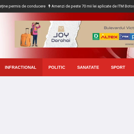
mis de conducere
Amenzi de peste 70 mii lei aplicate de ITM Botoșani privin
INFRACTIONAL
POLITIC
SANATATE
SPORT