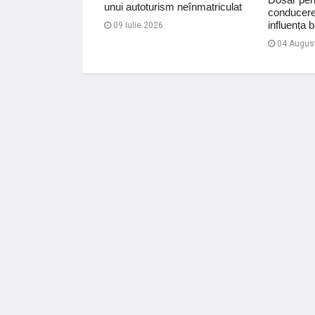
ns opus. Șoferul
unui autoturism neînmatriculat
conducere
 permis …
influența b
09 Iulie 2026
04 Augus