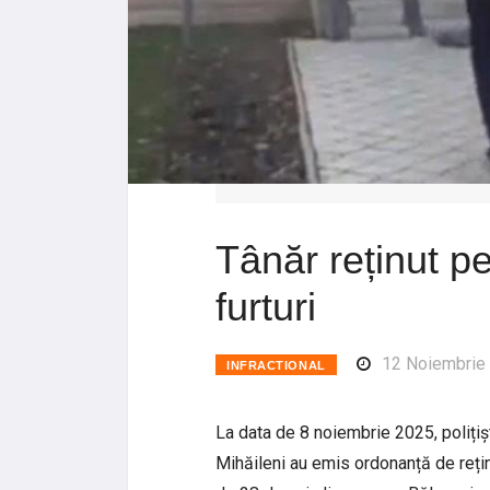
Tânăr reținut p
furturi
12 Noiembrie
INFRACTIONAL
La data de 8 noiembrie 2025, polițiști
Mihăileni au emis ordonanță de rețin