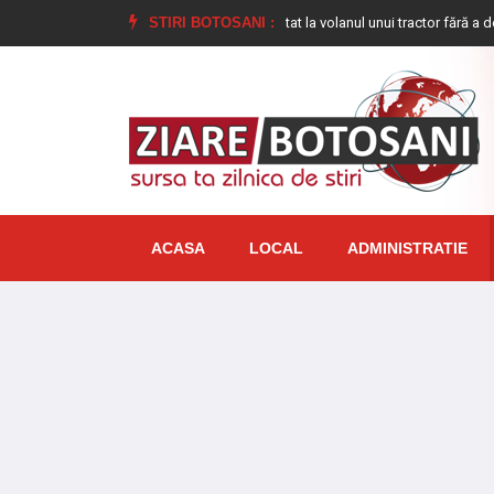
țiști
Bărbat de 83 de ani depistat la volanul unui tractor fără a deține per
STIRI BOTOSANI :
ACASA
LOCAL
ADMINISTRATIE