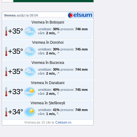
Vremea
astăzi la 09:04
Vremea în Botoșani
+35°
umiditate:
30%
presiune:
746 mm
vânt:
2 m/s,
Vremea în Dorohoi
+35°
umiditate:
30%
presiune:
745 mm
vânt:
2 m/s,
Vremea în Bucecea
+35°
umiditate:
30%
presiune:
744 mm
vânt:
2 m/s,
Vremea în Darabani
+33°
umiditate:
40%
presiune:
745 mm
vânt:
2 m/s,
Vremea în Ștefănești
+34°
umiditate:
41%
presiune:
748 mm
vânt:
1 m/s,
Vremea pe 10 zile la
Celsium.ro