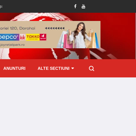
d munca nedeclarată
Substanțe cu efect psihoactiv ridicate de polițiști în ur
ANUNTURI
ALTE SECTIUNI