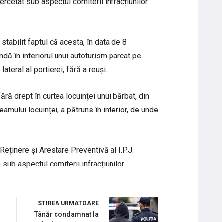
rcetat sub aspectul comiterii infracțiunilor
stabilit faptul că acesta, în data de 8
undă în interiorul unui autoturism parcat pe
ateral al portierei, fără a reuși.
fără drept în curtea locuinței unui bărbat, din
amului locuinței, a pătruns în interior, de unde
Reținere și Arestare Preventivă al I.P.J.
 sub aspectul comiterii infracțiunilor
STIREA URMATOARE
Tânăr condamnat la