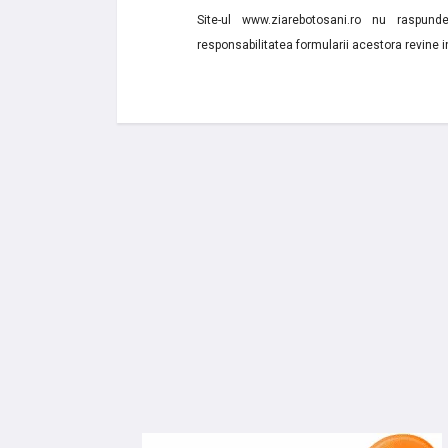
Site-ul www.ziarebotosani.ro nu raspund
responsabilitatea formularii acestora revine i