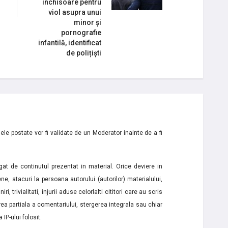
închisoare pentru
viol asupra unui
minor și
pornografie
infantilă, identificat
de polițiști
le postate vor fi validate de un Moderator inainte de a fi
t de continutul prezentat in material. Orice deviere in
ne, atacuri la persoana autorului (autorilor) materialului,
i, trivialitati, injurii aduse celorlalti cititori care au scris
a partiala a comentariului, stergerea integrala sau chiar
 IP-ului folosit.