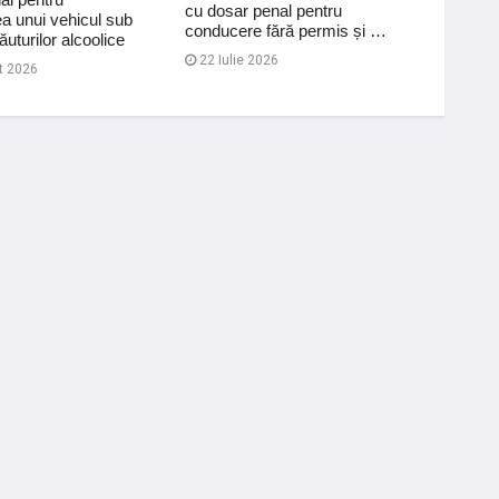
cu dosar penal pentru
vehicul
a unui vehicul sub
conducere fără permis și …
conduc
ăuturilor alcoolice
22 Iulie 2026
18 Iul
t 2026