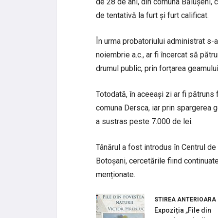
de 28 de ani, din comuna Bălușeni, ce
de tentativă la furt și furt calificat.
În urma probatoriului administrat s-a 
noiembrie a.c., ar fi încercat să pătr
drumul public, prin forțarea geamului l
Totodată, în aceeași zi ar fi pătruns 
comuna Dersca, iar prin spargerea ge
a sustras peste 7.000 de lei.
Tânărul a fost introdus în Centrul de 
Botoșani, cercetările fiind continuate
menționate.
STIREA ANTERIOARA
Expoziția „File din