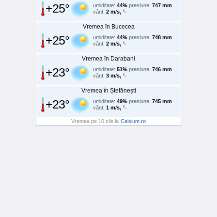
+25°
umiditate:
44%
presiune:
747 mm
vânt:
2 m/s,
Vremea în Bucecea
+25°
umiditate:
44%
presiune:
748 mm
vânt:
2 m/s,
Vremea în Darabani
+23°
umiditate:
51%
presiune:
746 mm
vânt:
3 m/s,
Vremea în Ștefănești
+23°
umiditate:
49%
presiune:
745 mm
vânt:
1 m/s,
Vremea pe 10 zile la
Celsium.ro