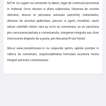
NOTA: Va rugam sa comentati la obiect, legat de continutul prezentat
in material. Orice deviere in afara subiectului, folosirea de cuvinte
obscene, atacuri la persoana autorului (autorilor) materialului,
afisarea de anunturi publicitare, precum si jigniri, trivialitati, injurii
aduse celorlalti cititori care au scris un comentariu se va sanctiona
prin cenzurarea partiala a comentariului, stergerea integrala sau chiar
interzicerea dreptului de a posta, prin blocarea IP-ului folosit.
Site-ul www.ziarebotosani.ro nu raspunde pentru opiniile postate in
rubrica de comentarii, responsabilitatea formularii acestora revine
integral autorului comentariului.