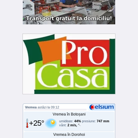
Vremea
astăzi la 09:12
Vremea în Botoșani
+25°
umiditate:
44%
presiune:
747 mm
vânt:
2 m/s,
Vremea în Dorohoi