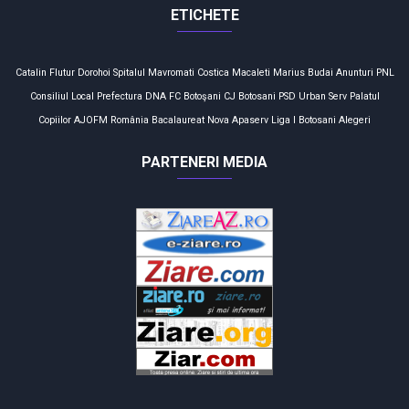
ETICHETE
Catalin Flutur
Dorohoi
Spitalul Mavromati
Costica Macaleti
Marius Budai
Anunturi
PNL
Consiliul Local
Prefectura
DNA
FC Botoşani
CJ Botosani
PSD
Urban Serv
Palatul
Copiilor
AJOFM
România
Bacalaureat
Nova Apaserv
Liga I
Botosani
Alegeri
PARTENERI MEDIA