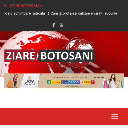
STIRI BOTOSANI :
himbare radicală
Cum îți protejezi călcâiele vara? Trucurile care previn uscar