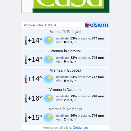
Vremea
astăzi la 03:34
Vremea în Botoșani
+14°
umiditate:
83%
presiune:
747 mm
vânt:
0 m/s,
Vremea în Dorohoi
+14°
umiditate:
83%
presiune:
748 mm
vânt:
0 m/s,
Vremea în Bucecea
+14°
umiditate:
83%
presiune:
747 mm
vânt:
0 m/s,
Vremea în Darabani
+16°
umiditate:
73%
presiune:
746 mm
vânt:
2 m/s,
Vremea în Ștefănești
+15°
umiditate:
90%
presiune:
746 mm
vânt:
2 m/s,
Vremea pe 10 zile la
Celsium.ro