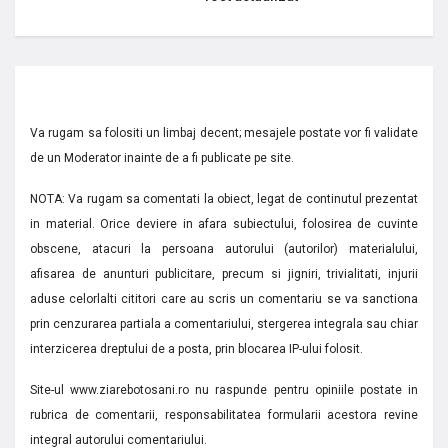
Va rugam sa folositi un limbaj decent; mesajele postate vor fi validate
de un Moderator inainte de a fi publicate pe site.
NOTA: Va rugam sa comentati la obiect, legat de continutul prezentat
in material. Orice deviere in afara subiectului, folosirea de cuvinte
obscene, atacuri la persoana autorului (autorilor) materialului,
afisarea de anunturi publicitare, precum si jigniri, trivialitati, injurii
aduse celorlalti cititori care au scris un comentariu se va sanctiona
prin cenzurarea partiala a comentariului, stergerea integrala sau chiar
interzicerea dreptului de a posta, prin blocarea IP-ului folosit.
Site-ul www.ziarebotosani.ro nu raspunde pentru opiniile postate in
rubrica de comentarii, responsabilitatea formularii acestora revine
integral autorului comentariului.