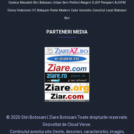
Costica Macaleti
Stiri Botosani
Urban Serv
Prefect
Alegeri
DJDP
Pompieri
AJOFM
Doina Federovici
FC Botoşani
Ponta
Modern Calor
Incendiu
Consiliul Local
Botosani
Stiri
PARTENERI MEDIA
© 2020 Stiri Botosani | Ziare Botosani Toate drepturile rezervate.
Dezvoltat de Cloud Verse.
Continutul acestui site (texte, descrieri, caracteristici, imagini,