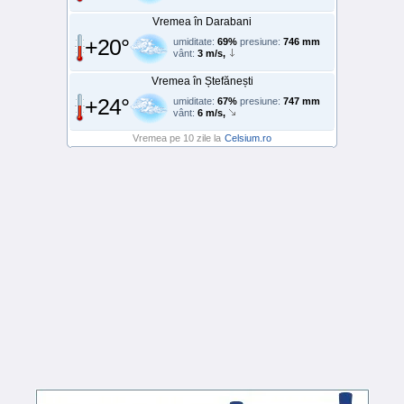
Vremea în Darabani
+20°
umiditate:
69%
presiune:
746 mm
vânt:
3 m/s,
Vremea în Ștefănești
+24°
umiditate:
67%
presiune:
747 mm
vânt:
6 m/s,
Vremea pe 10 zile la
Celsium.ro