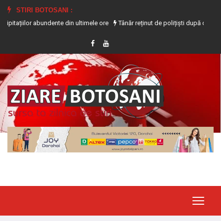
STIRI BOTOSANI :
lor abundente din ultimele ore
Tânăr reținut de polițiști după ce i-a furat tel