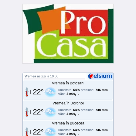
Vremea
astăzi la 10:36
Vremea în Botoșani
+22°
umiditate:
64%
presiune:
746 mm
vânt:
4 m/s,
Vremea în Dorohoi
+22°
umiditate:
64%
presiune:
748 mm
vânt:
4 m/s,
Vremea în Bucecea
+22°
umiditate:
64%
presiune:
746 mm
vânt:
4 m/s,