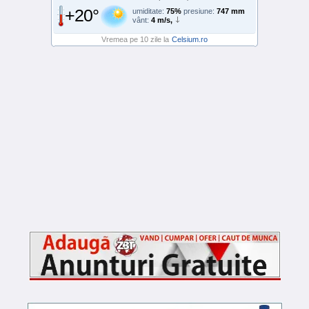
+20°
umiditate:
75%
presiune:
747 mm
vânt:
4 m/s,
Vremea pe 10 zile la
Celsium.ro