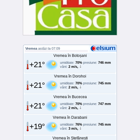
Vremea
astăzi la 07:09
Vremea în Botoșani
+21°
umiditate:
70%
presiune:
746 mm
vânt:
2 m/s,
Vremea în Dorohoi
+21°
umiditate:
70%
presiune:
745 mm
vânt:
2 m/s,
Vremea în Bucecea
+21°
umiditate:
70%
presiune:
747 mm
vânt:
2 m/s,
Vremea în Darabani
+19°
umiditate:
76%
presiune:
745 mm
vânt:
3 m/s,
Vremea în Ștefănești