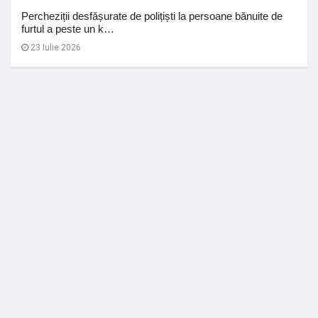
Percheziții desfășurate de polițiști la persoane bănuite de
furtul a peste un k…
23 Iulie 2026