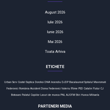
August 2026
Iulie 2026
Iunie 2026
Mai 2026
Toata Arhiva
ETICHETE
Urban Serv
Costel Soptica
Dorohoi
DNA
Incendiu
DJDP
Bacalaureat
Spitalul Mavromati
Federovici
România
Accident
Doina Federovici
Valeriu Iftime
PSD
Catalin Flutur
CJ
Botosani
Palatul Copiilor
Locuri de munca
PNL
AJOFM
Stiri
Hunca Mihaela
PARTENERI MEDIA