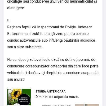
circulație sau conducerea unui vehicul neînmatriculat și
distrugere.
!!!
Reținem faptul că Inspectoratul de Poliție Județean
Botoșani manifestă toleranță zero pentru cei care
conduc autovehicule sub influența băuturilor alcoolice
sau a altor substanțe.
Nu conduceţi autovehicule dacă nu dețineți permis de
conducere corespunzător categoriei din care face parte
vehiculul ori dacă aveți dreptul de a conduce suspendat
sau anulat!
STIREA ANTERIOARA
Dimineți de august la muzeu