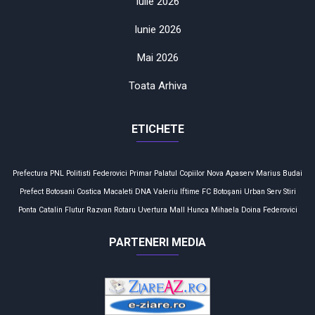
Iulie 2026
Iunie 2026
Mai 2026
Toata Arhiva
ETICHETE
Prefectura
PNL
Politisti
Federovici
Primar
Palatul Copiilor
Nova Apaserv
Marius Budai
Prefect
Botosani
Costica Macaleti
DNA
Valeriu Iftime
FC Botoşani
Urban Serv
Stiri
Ponta
Catalin Flutur
Razvan Rotaru
Uvertura Mall
Hunca Mihaela
Doina Federovici
PARTENERI MEDIA