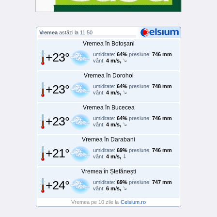
Vremea
astăzi la 11:50
Vremea în Botoșani
+23°
umiditate:
64%
presiune:
746 mm
vânt:
4 m/s,
Vremea în Dorohoi
+23°
umiditate:
64%
presiune:
748 mm
vânt:
4 m/s,
Vremea în Bucecea
+23°
umiditate:
64%
presiune:
746 mm
vânt:
4 m/s,
Vremea în Darabani
+21°
umiditate:
69%
presiune:
746 mm
vânt:
4 m/s,
Vremea în Ștefănești
+24°
umiditate:
69%
presiune:
747 mm
vânt:
6 m/s,
Vremea pe 10 zile la
Celsium.ro