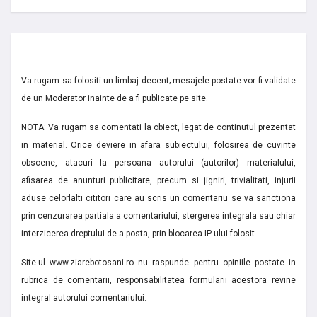
Va rugam sa folositi un limbaj decent; mesajele postate vor fi validate
de un Moderator inainte de a fi publicate pe site.
NOTA: Va rugam sa comentati la obiect, legat de continutul prezentat
in material. Orice deviere in afara subiectului, folosirea de cuvinte
obscene, atacuri la persoana autorului (autorilor) materialului,
afisarea de anunturi publicitare, precum si jigniri, trivialitati, injurii
aduse celorlalti cititori care au scris un comentariu se va sanctiona
prin cenzurarea partiala a comentariului, stergerea integrala sau chiar
interzicerea dreptului de a posta, prin blocarea IP-ului folosit.
Site-ul www.ziarebotosani.ro nu raspunde pentru opiniile postate in
rubrica de comentarii, responsabilitatea formularii acestora revine
integral autorului comentariului.