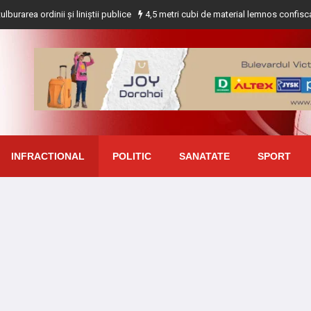
nii și liniștii publice
4,5 metri cubi de material lemnos confiscat de polițiș
INFRACTIONAL
POLITIC
SANATATE
SPORT