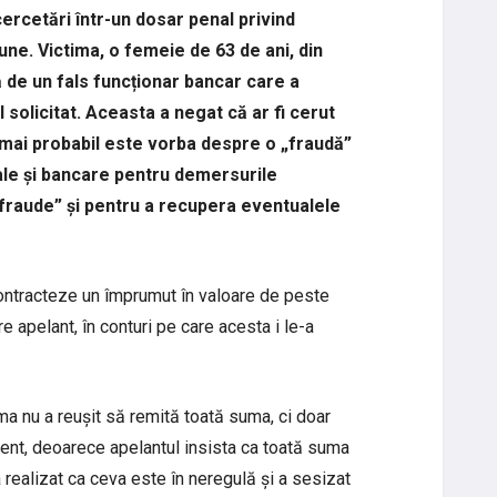
cercetări într-un dosar penal privind
iune. Victima, o femeie de 63 de ani, din
ă de un fals funcționar bancar care a
l solicitat. Aceasta a negat că ar fi cerut
l mai probabil este vorba despre o „fraudă”
ale și bancare pentru demersurile
fraude” și pentru a recupera eventualele
contracteze un împrumut în valoare de peste
e apelant, în conturi pe care acesta i le-a
ma nu a reușit să remită toată suma, ci doar
dent, deoarece apelantul insista ca toată suma
a realizat ca ceva este în neregulă și a sesizat