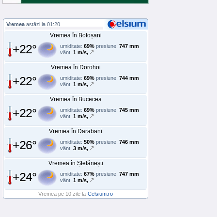
Vremea
astăzi la 01:20
Vremea în Botoșani
+22°
umiditate:
69%
presiune:
747 mm
vânt:
1 m/s,
Vremea în Dorohoi
+22°
umiditate:
69%
presiune:
744 mm
vânt:
1 m/s,
Vremea în Bucecea
+22°
umiditate:
69%
presiune:
745 mm
vânt:
1 m/s,
Vremea în Darabani
+26°
umiditate:
50%
presiune:
746 mm
vânt:
3 m/s,
Vremea în Ștefănești
+24°
umiditate:
67%
presiune:
747 mm
vânt:
1 m/s,
Vremea pe 10 zile la
Celsium.ro