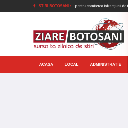
Tânăr condamnat la închisoare pentru comiterea infracțiunii de tulburarea ordi
STIRI BOTOSANI :
ACASA
LOCAL
ADMINISTRATIE