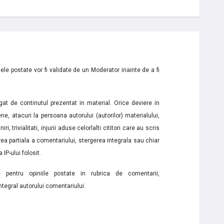
le postate vor fi validate de un Moderator inainte de a fi
t de continutul prezentat in material. Orice deviere in
ne, atacuri la persoana autorului (autorilor) materialului,
i, trivialitati, injurii aduse celorlalti cititori care au scris
a partiala a comentariului, stergerea integrala sau chiar
 IP-ului folosit.
e pentru opiniile postate in rubrica de comentarii,
ntegral autorului comentariului.