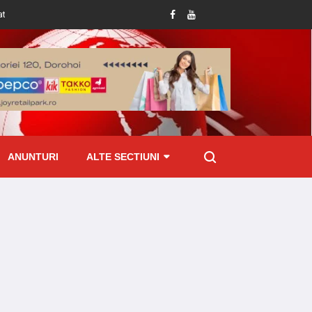
ti la Pomârla
Botoșănean prins cu țigări de contrabandă ascunse în mașină
ANUNTURI
ALTE SECTIUNI