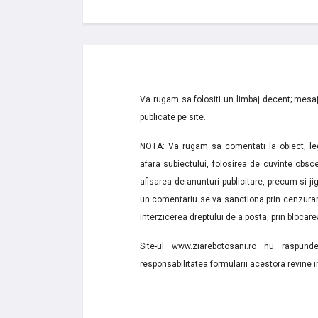
Va rugam sa folositi un limbaj decent; mesaje
publicate pe site.
NOTA: Va rugam sa comentati la obiect, lega
afara subiectului, folosirea de cuvinte obsce
afisarea de anunturi publicitare, precum si jignir
un comentariu se va sanctiona prin cenzurare
interzicerea dreptului de a posta, prin blocarea
Site-ul www.ziarebotosani.ro nu raspund
responsabilitatea formularii acestora revine i