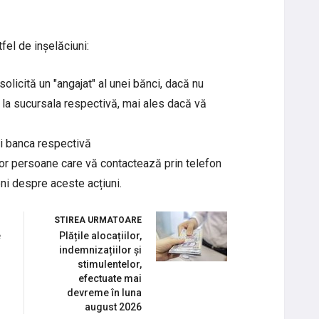
tfel de inșelăciuni:
 solicită un "angajat" al unei bănci, dacă nu
 la sucursala respectivă, mai ales dacă vă
ați banca respectivă
unor persoane care vă contactează prin telefon
eni despre aceste acțiuni.
STIREA URMATOARE
e
Plățile alocațiilor,
indemnizațiilor și
stimulentelor,
efectuate mai
devreme în luna
august 2026