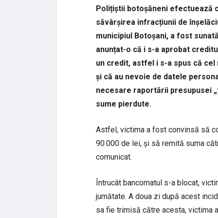
Polițiștii botoșăneni efectuează 
săvârșirea infracțiunii de înșelăc
municipiul Botoșani, a fost sunat
anunțat-o că i s-a aprobat creditu
un credit, astfel i s-a spus că ce
și că au nevoie de datele person
necesare raportării presupusei „
sume pierdute.
Astfel, victima a fost convinsă să 
90.000 de lei, și să remită suma cătr
comunicat.
Întrucât bancomatul s-a blocat, victi
jumătate. A doua zi după acest inci
sa fie trimisă către acesta, victima 