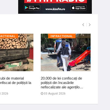
RACTIONAL
INFRACTIONAL
I
cubi de material
20.000 de lei confiscați de
Polițișt
iscat de polițiști la
polițiști din încasările
de con
nefiscalizate ale agențilo…
vitezei
t 2026
03 August 2026
20 Iul