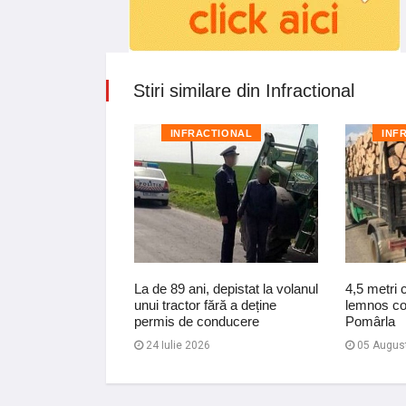
Stiri similare din Infractional
TIONAL
INFRACTIONAL
INF
u amenințări
La de 89 ani, depistat la volanul
4,5 metri 
i soții, față de
unui tractor fără a deține
lemnos conf
din de pro…
permis de conducere
Pomârla
24 Iulie 2026
05 Augus