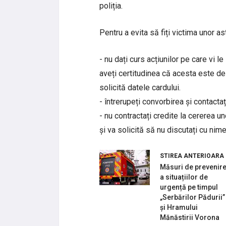
poliția.
Pentru a evita să fiți victima unor as
- nu dați curs acțiunilor pe care vi le
aveți certitudinea că acesta este de
solicită datele cardului.
- întrerupeți convorbirea și contact
- nu contractați credite la cererea 
și va solicită să nu discutați cu nim
STIREA ANTERIOARA
Măsuri de prevenir
a situațiilor de
urgență pe timpul
„Serbărilor Pădurii”
și Hramului
Mănăstirii Vorona