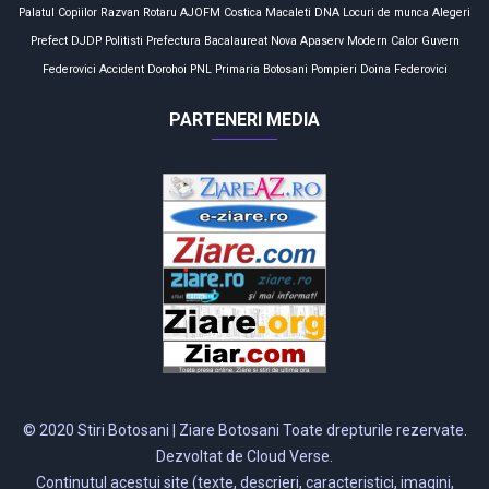
Palatul Copiilor
Razvan Rotaru
AJOFM
Costica Macaleti
DNA
Locuri de munca
Alegeri
Prefect
DJDP
Politisti
Prefectura
Bacalaureat
Nova Apaserv
Modern Calor
Guvern
Federovici
Accident
Dorohoi
PNL
Primaria Botosani
Pompieri
Doina Federovici
PARTENERI MEDIA
© 2020 Stiri Botosani | Ziare Botosani Toate drepturile rezervate.
Dezvoltat de Cloud Verse.
Continutul acestui site (texte, descrieri, caracteristici, imagini,