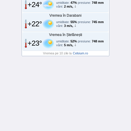
+24°
umiditate:
47%
presiune:
748 mm
vânt:
2 m/s,
Vremea în Darabani
+22°
umiditate:
55%
presiune:
745 mm
vânt:
3 m/s,
Vremea în Ștefănești
+23°
umiditate:
52%
presiune:
748 mm
vânt:
5 m/s,
Vremea pe 10 zile la
Celsium.ro