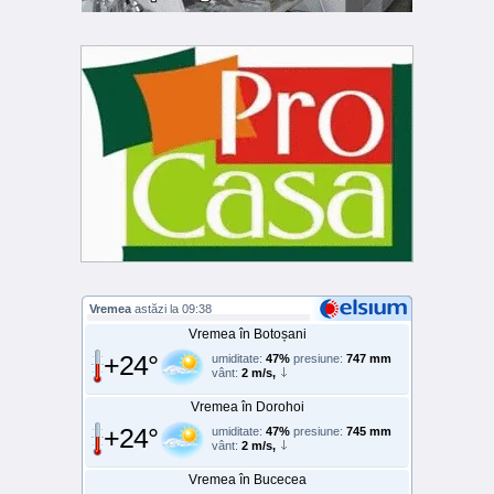
Vremea
astăzi la 09:38
Vremea în Botoșani
+24°
umiditate:
47%
presiune:
747 mm
vânt:
2 m/s,
Vremea în Dorohoi
+24°
umiditate:
47%
presiune:
745 mm
vânt:
2 m/s,
Vremea în Bucecea