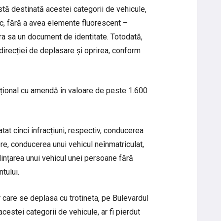
stă destinată acestei categorii de vehicule,
c, fără a avea elemente fluorescent –
pra sa un document de identitate. Totodată,
irecției de deplasare și oprirea, conform
nțional cu amendă în valoare de peste 1.600
tatat cinci infracțiuni, respectiv, conducerea
e, conducerea unui vehicul neînmatriculat,
ințarea unui vehicul unei persoane fără
tului.
r care se deplasa cu trotineta, pe Bulevardul
estei categorii de vehicule, ar fi pierdut