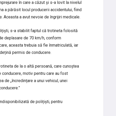
prejurare în care a căzut și s-a lovit la nivelul
a a părăsit locul producerii accidentului, fiind
re. Aceasta a avut nevoie de îngrijiri medicale.
țiști, s-a stabilit faptul că trotineta folosită
 de deplasare de 70 km/h, conform
care, aceasta trebuia să fie înmatriculată, iar
să dețină permis de conducere.
rotineta de la o altă persoană, care cunoștea
e conducere, motiv pentru care au fost
a de „încredințare a unui vehicul, unei
conducere.”
indisponibilizată de polițiști, pentru