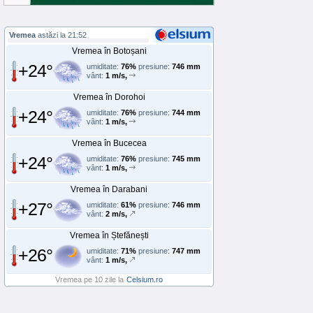
Vremea
astăzi la 21:52
Vremea în Botoșani
+24°
umiditate:
76%
presiune:
746 mm
vânt:
1 m/s,
Vremea în Dorohoi
+24°
umiditate:
76%
presiune:
744 mm
vânt:
1 m/s,
Vremea în Bucecea
+24°
umiditate:
76%
presiune:
745 mm
vânt:
1 m/s,
Vremea în Darabani
+27°
umiditate:
61%
presiune:
746 mm
vânt:
2 m/s,
Vremea în Ștefănești
+26°
umiditate:
71%
presiune:
747 mm
vânt:
1 m/s,
Vremea pe 10 zile la
Celsium.ro