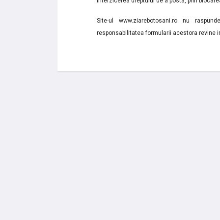
interzicerea dreptului de a posta, prin blocarea
Site-ul www.ziarebotosani.ro nu raspund
responsabilitatea formularii acestora revine i