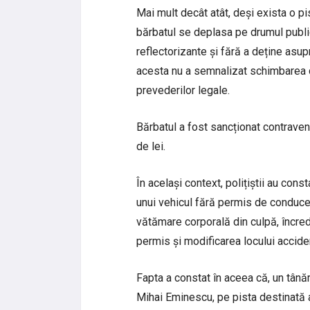
Mai mult decât atât, deși exista o pi
bărbatul se deplasa pe drumul publi
reflectorizante și fără a deține asu
acesta nu a semnalizat schimbarea d
prevederilor legale.
Bărbatul a fost sancționat contrave
de lei.
În același context, polițiștii au cons
unui vehicul fără permis de conducer
vătămare corporală din culpă, încred
permis și modificarea locului acciden
Fapta a constat în aceea că, un tână
Mihai Eminescu, pe pista destinată ac