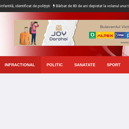
ficat de polițiști
Bărbat de 83 de ani depistat la volanul unui tractor fără a
INFRACTIONAL
POLITIC
SANATATE
SPORT