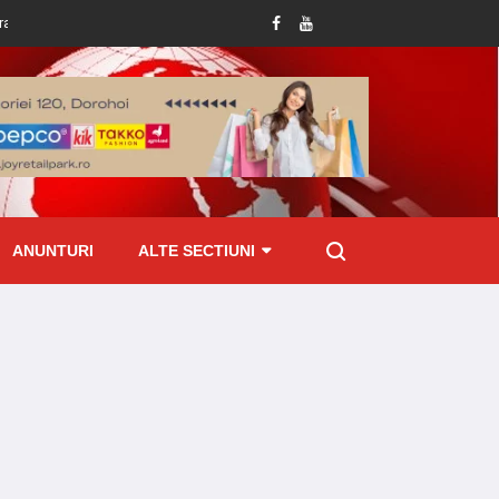
 deține permis de conducere
Amenzi de peste 70 mii lei aplicate de ITM Bot
ANUNTURI
ALTE SECTIUNI