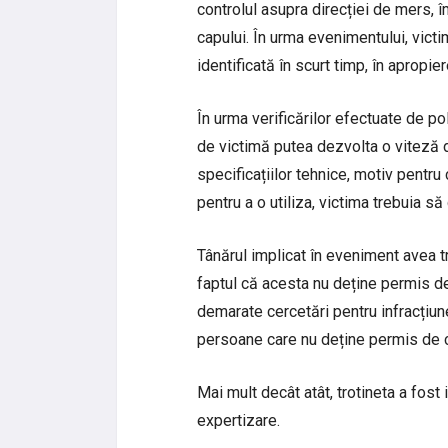
controlul asupra direcției de mers, îm
capului. În urma evenimentului, victim
identificată în scurt timp, în apropie
În urma verificărilor efectuate de poli
de victimă putea dezvolta o viteză
specificațiilor tehnice, motiv pentru 
pentru a o utiliza, victima trebuia 
Tânărul implicat în eveniment avea t
faptul că acesta nu deține permis d
demarate cercetări pentru infracțiune
persoane care nu deține permis de 
Mai mult decât atât, trotineta a fost 
expertizare.