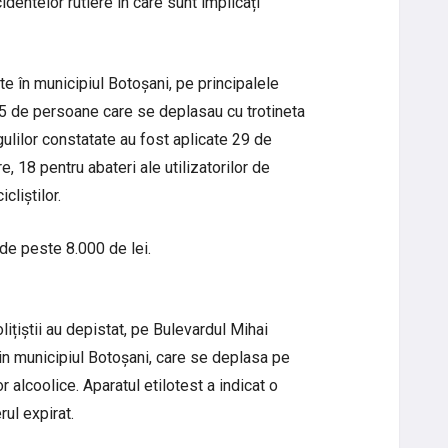
dentelor rutiere în care sunt implicați
ate în municipiul Botoșani, pe principalele
te 35 de persoane care se deplasau cu trotineta
gulilor constatate au fost aplicate 29 de
e, 18 pentru abateri ale utilizatorilor de
cliștilor.
 de peste 8.000 de lei.
olițiștii au depistat, pe Bulevardul Mihai
in municipiul Botoșani, care se deplasa pe
or alcoolice. Aparatul etilotest a indicat o
rul expirat.