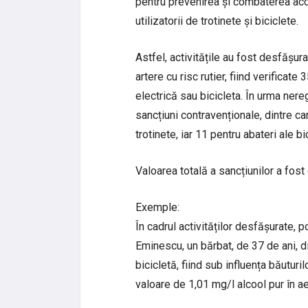
pentru prevenirea și combaterea acci
utilizatorii de trotinete și biciclete.
Astfel, activitățile au fost desfășur
artere cu risc rutier, fiind verifica
electrică sau bicicleta. În urma nere
sancțiuni contravenționale, dintre car
trotinete, iar 11 pentru abateri ale bici
Valoarea totală a sancțiunilor a fost
Exemple:
În cadrul activităților desfășurate, p
Eminescu, un bărbat, de 37 de ani, d
bicicletă, fiind sub influența băuturil
valoare de 1,01 mg/l alcool pur în ae