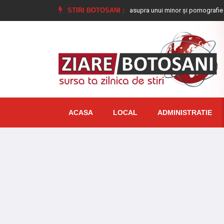
mnat la închisoare pentru viol asupra unui minor și pornografie infantilă, identi
STIRI BOTOSANI :
ACASA
LOCAL
ADMINISTRATIE