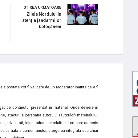
STIREA URMATOARE
Zilele Nordului în
atenția jandarmilor
botoșăneni
le postate vor fi validate de un Moderator inainte de a fi
t de continutul prezentat in material. Orice deviere in
ne, atacuri la persoana autorului (autorilor) materialului,
i, trivialitati, injurii aduse celorlalti cititori care au scris
a partiala a comentariului, stergerea integrala sau chiar