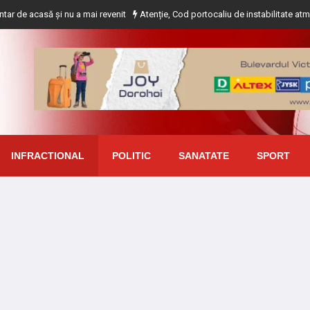
 și nu a mai revenit
Atenție, Cod portocaliu de instabilitate atmosferică pen
INFRACTIONAL
POLITIC
SANATATE
SPORT