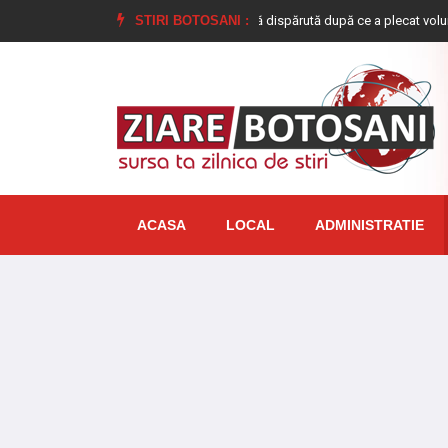
ră de 17 ani, din Dimăcheni, dată dispărută după ce a plecat voluntar de acasă
STIRI BOTOSANI :
ACASA
LOCAL
ADMINISTRATIE