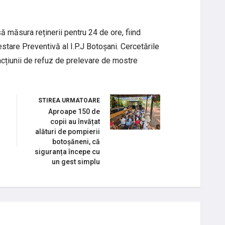
să măsura reținerii pentru 24 de ore, fiind
estare Preventivă al I.P.J Botoșani. Cercetările
acțiunii de refuz de prelevare de mostre
STIREA URMATOARE
Aproape 150 de
copii au învățat
i
alături de pompierii
botoșăneni, că
siguranța începe cu
un gest simplu