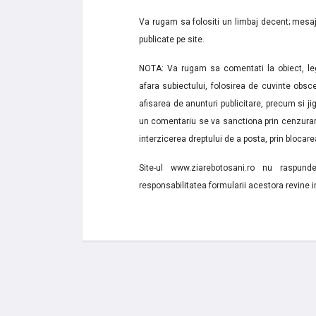
Va rugam sa folositi un limbaj decent; mesaje
publicate pe site.
NOTA: Va rugam sa comentati la obiect, lega
afara subiectului, folosirea de cuvinte obsce
afisarea de anunturi publicitare, precum si jignir
un comentariu se va sanctiona prin cenzurare
interzicerea dreptului de a posta, prin blocarea
Site-ul www.ziarebotosani.ro nu raspund
responsabilitatea formularii acestora revine i