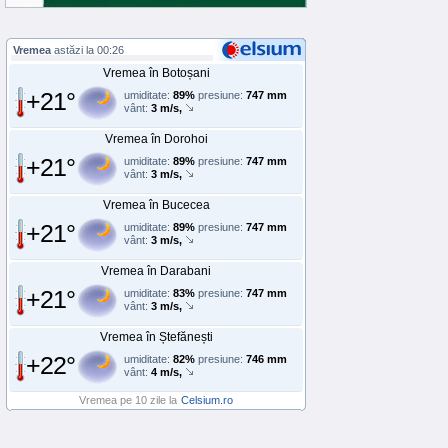
Vremea
astăzi la 00:26
Vremea în Botoșani
+21°
umiditate:
89%
presiune:
747 mm
vânt:
3 m/s,
Vremea în Dorohoi
+21°
umiditate:
89%
presiune:
747 mm
vânt:
3 m/s,
Vremea în Bucecea
+21°
umiditate:
89%
presiune:
747 mm
vânt:
3 m/s,
Vremea în Darabani
+21°
umiditate:
83%
presiune:
747 mm
vânt:
3 m/s,
Vremea în Ștefănești
+22°
umiditate:
82%
presiune:
746 mm
vânt:
4 m/s,
Vremea pe 10 zile la
Celsium.ro