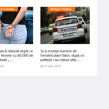
RACTIONAL
INFRACTIONAL
I
ncă reținută după ce
Și-a montat numere de
Dosar p
o femeie cu 60.000 de
înmatriculare false, după ce
în urma
etoda „…
polițiștii i-au reținut plăc…
accide
026
10 Iulie 2026
07 Au