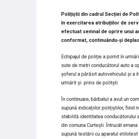
Polițiștii din cadrul Secției de Pol
în exercitarea atribuțiilor de ser
efectuat semnal de oprire unui a
conformat, continuându-și depla
Echipajul de poliție a pornit în urmă
sute de metri conducătorul auto a opr
șoferul a părăsit autovehiculul și a î
urmărit și prins de politști.
În continuare, bărbatul a avut un co
supună indicațiilor polițiștilor, fiin
stabilită identitatea conducătorului 
din comuna Curtești. Întrucât emana h
supună testării cu aparatul etilotest