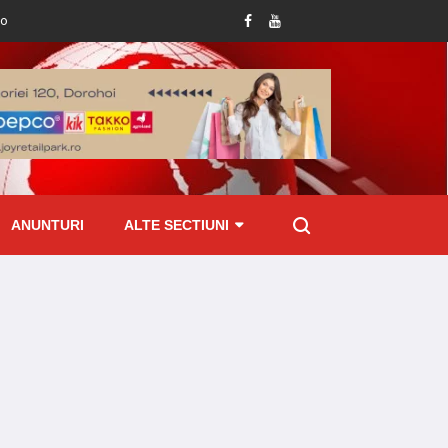
tru județul Botoșani!
Femeie prinsă mangă la volan: șoferița de 49 de ani, du
ANUNTURI
ALTE SECTIUNI