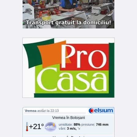
Vremea
astăzi la 22:13
Vremea în Botoșani
+21°
umiditate:
88%
presiune:
746 mm
vânt:
3 m/s,