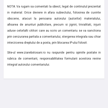
NOTA: Va rugam sa comentati la obiect, legat de continutul prezentat
in material. Orice deviere in afara subiectului, folosirea de cuvinte
obscene, atacuri la persoana autorului (autorilor) materialului,
afisarea de anunturi publicitare, precum si jigniri, trivialitati, injurii
aduse celorlalti cititori care au scris un comentariu se va sanctiona
prin cenzurarea partiala a comentariului, stergerea integrala sau chiar
interzicerea dreptului de a posta, prin blocarea IP-ului folosit.
Site-ul www.ziarebotosani.ro nu raspunde pentru opiniile postate in
rubrica de comentarii, responsabilitatea formularii acestora revine
integral autorului comentariului.