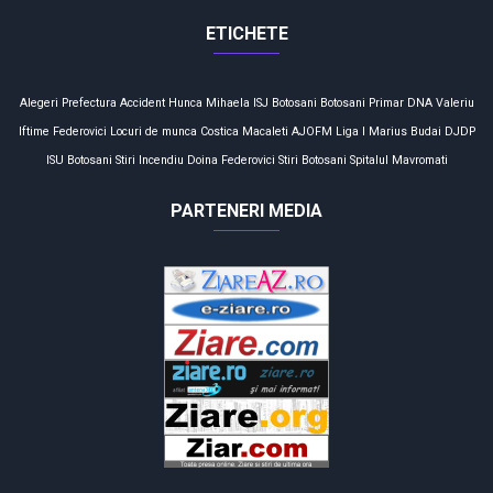
ETICHETE
Alegeri
Prefectura
Accident
Hunca Mihaela
ISJ Botosani
Botosani
Primar
DNA
Valeriu
Iftime
Federovici
Locuri de munca
Costica Macaleti
AJOFM
Liga I
Marius Budai
DJDP
ISU Botosani
Stiri
Incendiu
Doina Federovici
Stiri Botosani
Spitalul Mavromati
PARTENERI MEDIA