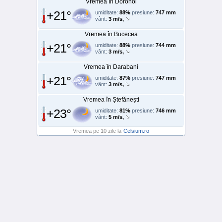
Vremea în Dorohoi
+21°
umiditate:
88%
presiune:
747 mm
vânt:
3 m/s,
Vremea în Bucecea
+21°
umiditate:
88%
presiune:
744 mm
vânt:
3 m/s,
Vremea în Darabani
+21°
umiditate:
87%
presiune:
747 mm
vânt:
3 m/s,
Vremea în Ștefănești
+23°
umiditate:
81%
presiune:
746 mm
vânt:
5 m/s,
Vremea pe 10 zile la
Celsium.ro