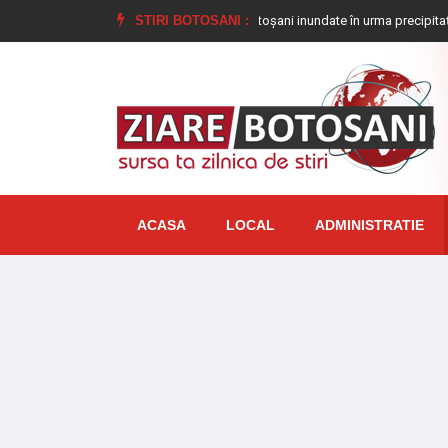
e reținute
Opt gospodării din Botoșani inundate în urma precipitațiilor abund
STIRI BOTOSANI :
ACASA
LOCAL
ADMINISTRATIE