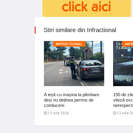
Stiri similare din Infractional
TIONAL
INFRACTIONAL
INF
 mașină, dar s-a
A ieșit cu mașina la plimbare
150 de zil
r penal
deși nu deținea permis de
viteză exc
conducere
nerespecta
13 Iulie 2026
13 Iulie 2