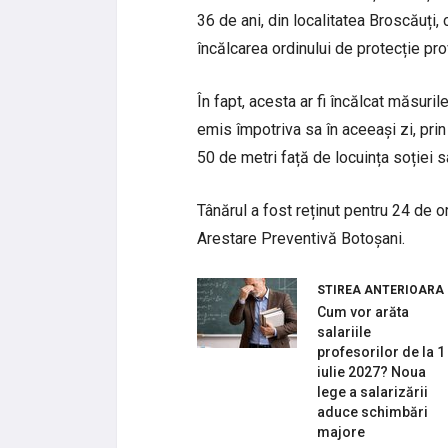
36 de ani, din localitatea Broscăuți,
încălcarea ordinului de protecție pro
În fapt, acesta ar fi încălcat măsuri
emis împotriva sa în aceeași zi, pri
50 de metri față de locuința soției s
Tânărul a fost reținut pentru 24 de o
Arestare Preventivă Botoșani.
STIREA ANTERIOARA
Cum vor arăta
salariile
profesorilor de la 1
iulie 2027? Noua
lege a salarizării
aduce schimbări
majore