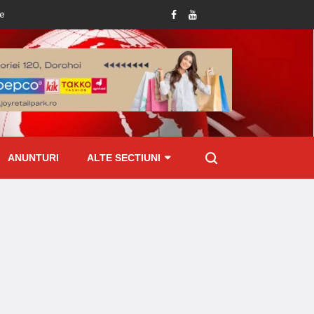
ei femei
Incendiu violent la un depozit de furaje după ce a fost lovit de trăsn
ANUNTURI
ALTE SECTIUNI