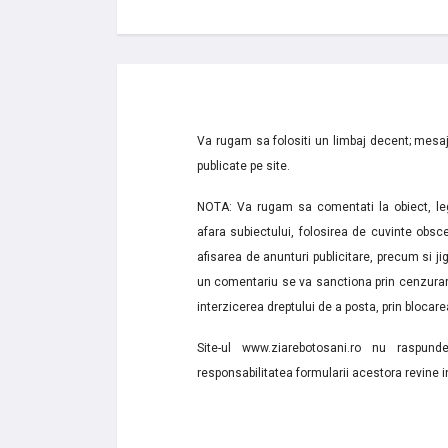
Va rugam sa folositi un limbaj decent; mesaje
publicate pe site.
NOTA: Va rugam sa comentati la obiect, lega
afara subiectului, folosirea de cuvinte obsce
afisarea de anunturi publicitare, precum si jignir
un comentariu se va sanctiona prin cenzurare
interzicerea dreptului de a posta, prin blocarea
Site-ul www.ziarebotosani.ro nu raspund
responsabilitatea formularii acestora revine i