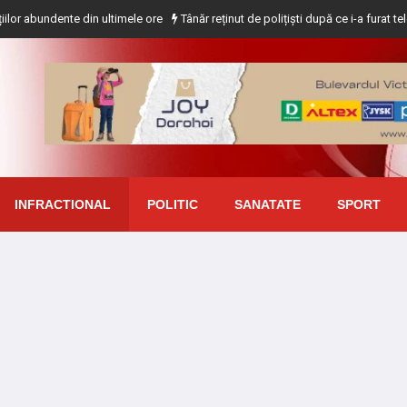
ente din ultimele ore
Tânăr reținut de polițiști după ce i-a furat telefonul un
INFRACTIONAL
POLITIC
SANATATE
SPORT