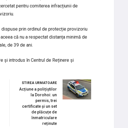
 cercetat pentru comiterea infracțiunii de
vizoriu.
le dispuse prin ordinul de protecție provizoriu
n aceea că nu a respectat distanța minimă de
ale, de 39 de ani.
re și introdus în Centrul de Reținere și
STIREA URMATOARE
Acțiune a polițiștilor
la Dorohoi: un
permis, trei
certificate și un set
de plăcuțe de
înmatriculare
reținute