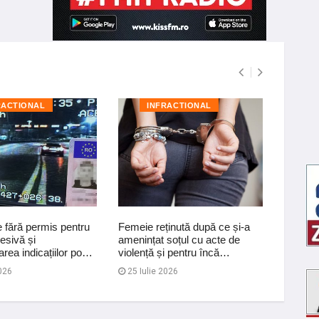
RACTIONAL
INFRACTIONAL
I
e fără permis pentru
Femeie reținută după ce și-a
Dosar p
esivă și
amenințat soțul cu acte de
care c
rea indicațiilor po…
violență și pentru încă…
a deți
026
25 Iulie 2026
31 Iul