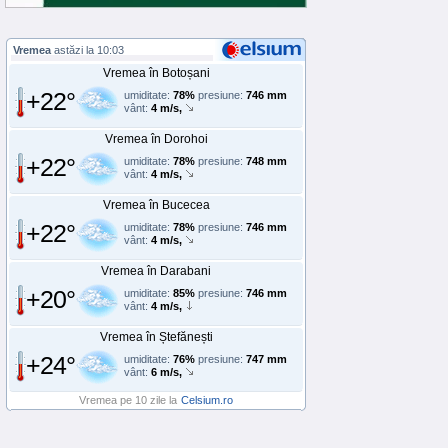
Vremea
astăzi la 10:03
Vremea în Botoșani
+22°
umiditate:
78%
presiune:
746 mm
vânt:
4 m/s,
Vremea în Dorohoi
+22°
umiditate:
78%
presiune:
748 mm
vânt:
4 m/s,
Vremea în Bucecea
+22°
umiditate:
78%
presiune:
746 mm
vânt:
4 m/s,
Vremea în Darabani
+20°
umiditate:
85%
presiune:
746 mm
vânt:
4 m/s,
Vremea în Ștefănești
+24°
umiditate:
76%
presiune:
747 mm
vânt:
6 m/s,
Vremea pe 10 zile la
Celsium.ro