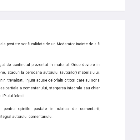
le postate vor fi validate de un Moderator inainte de a fi
t de continutul prezentat in material. Orice deviere in
ne, atacuri la persoana autorului (autorilor) materialului,
i, trivialitati, injurii aduse celorlalti cititori care au scris
a partiala a comentariului, stergerea integrala sau chiar
 IP-ului folosit.
e pentru opiniile postate in rubrica de comentarii,
ntegral autorului comentariului.